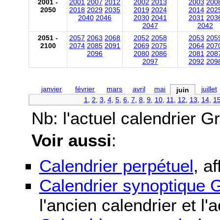
2001 -
2001
2007
2012
2002
2013
2003
200
2050
2018
2029
2035
2019
2024
2014
202
2040
2046
2030
2041
2031
203
2047
2042
2051 -
2057
2063
2068
2052
2058
2053
205
2100
2074
2085
2091
2069
2075
2064
207
2096
2080
2086
2081
208
2097
2092
209
janvier
février
mars
avril
mai
juillet
juin
1
,
2
,
3
,
4
,
5
,
6
,
7
,
8
,
9
,
10
,
11
,
12
,
13
,
14
,
1
Nb: l'actuel calendrier Gré
Voir aussi
:
Calendrier perpétuel
, a
Calendrier synoptique G
l'ancien calendrier et l'