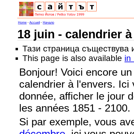
Home
-
Accueil
-
Начало
18 juin - calendrier à
Тази страница съществува
This page is also available
in
Bonjour! Voici encore un 
calendrier à l'envers. Ic
donnée, afficher le jour 
les années 1851 - 2100.
Si par exemple, vous av
décembre
, ici vous pou