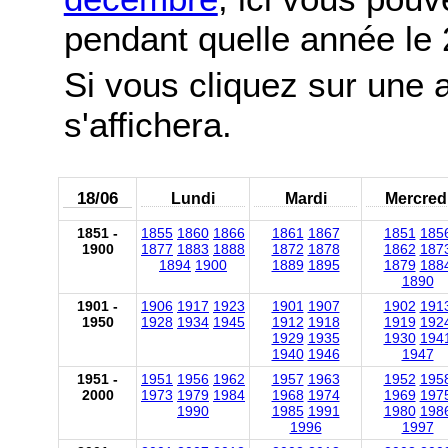
pendant quelle année le
Si vous cliquez sur une 
s'affichera.
18/06
Lundi
Mardi
Mercred
1851 -
1855
1860
1866
1861
1867
1851
185
1900
1877
1883
1888
1872
1878
1862
187
1894
1900
1889
1895
1879
188
1890
1901 -
1906
1917
1923
1901
1907
1902
191
1950
1928
1934
1945
1912
1918
1919
192
1929
1935
1930
194
1940
1946
1947
1951 -
1951
1956
1962
1957
1963
1952
195
2000
1973
1979
1984
1968
1974
1969
197
1990
1985
1991
1980
198
1996
1997