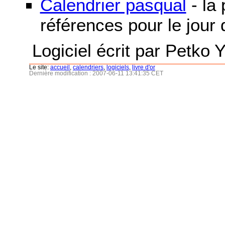
Calendrier pasqual
- la
références pour le jour
Logiciel écrit par Petko 
Le site:
accueil
,
calendriers
,
logiciels
,
livre d'or
Dernière modification : 2007-06-11 13:41:35 CET