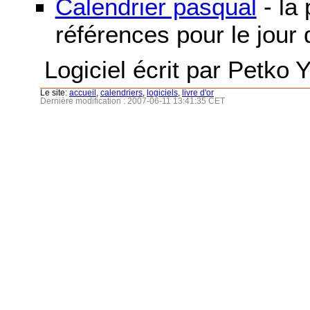
Calendrier pasqual
- la
références pour le jour
Logiciel écrit par Petko 
Le site:
accueil
,
calendriers
,
logiciels
,
livre d'or
Dernière modification : 2007-06-11 13:41:35 CET