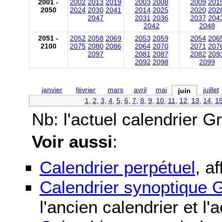
2001 -
2002
2013
2019
2003
2008
2009
201
2050
2024
2030
2041
2014
2025
2020
202
2047
2031
2036
2037
204
2042
2048
2051 -
2052
2058
2069
2053
2059
2054
206
2100
2075
2080
2086
2064
2070
2071
207
2097
2081
2087
2082
209
2092
2098
2099
janvier
février
mars
avril
mai
juillet
juin
1
,
2
,
3
,
4
,
5
,
6
,
7
,
8
,
9
,
10
,
11
,
12
,
13
,
14
,
1
Nb: l'actuel calendrier Gré
Voir aussi
:
Calendrier perpétuel
, a
Calendrier synoptique G
l'ancien calendrier et l'