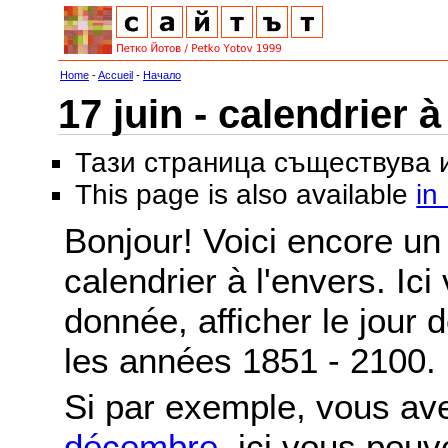
Home
-
Accueil
-
Начало
17 juin - calendrier à
Тази страница съществува
This page is also available
in
Bonjour! Voici encore un 
calendrier à l'envers. Ic
donnée, afficher le jour 
les années 1851 - 2100.
Si par exemple, vous av
décembre
, ici vous pou