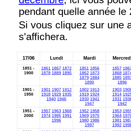
pendant quelle année le
Si vous cliquez sur une 
s'affichera.
17/06
Lundi
Mardi
Mercred
1851 -
1861
1867
1872
1851
1856
1857
186
1900
1878
1889
1895
1862
1873
1868
187
1879
1884
1885
189
1890
1896
1901 -
1901
1907
1912
1902
1913
1903
190
1950
1918
1929
1935
1919
1924
1914
192
1940
1946
1930
1941
1931
193
1947
1942
1951 -
1957
1963
1968
1952
1958
1953
195
2000
1974
1985
1991
1969
1975
1964
197
1996
1980
1986
1981
198
1997
1992
199