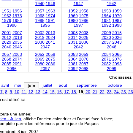
1940
1946
1947
1942
1951
1956
1957
1963
1952
1958
1953
1959
1962
1973
1968
1974
1969
1975
1964
1970
1979
1984
1985
1991
1980
1986
1981
1987
1990
1996
1997
1992
1998
2001
2007
2002
2013
2003
2008
2009
2015
2012
2018
2019
2024
2014
2025
2020
2026
2029
2035
2030
2041
2031
2036
2037
2043
2040
2046
2047
2042
2048
2057
2063
2052
2058
2053
2059
2054
2065
2068
2074
2069
2075
2064
2070
2071
2076
2085
2091
2080
2086
2081
2087
2082
2093
2096
2097
2092
2098
2099
Choisissez 
avril
mai
juillet
août
septembre
octobre
juin
,
7
,
8
,
9
,
10
,
11
,
12
,
13
,
14
,
15
,
16
,
17
,
18
,
19
,
20
,
21
,
22
,
23
,
24
,
25
,
26
est utilisé ici.
 toute une année;
en - Julien
, affiche l'ancien calendrier et l'actuel face à face;
complète parmi les références pour le jour de Paques.
 vendredi 8 juin 2007.