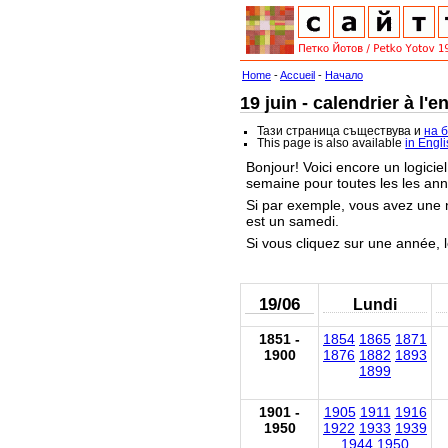
Home
-
Accueil
-
Начало
19 juin - calendrier à l'e
Тази страница съществува и
на 
This page is also available
in Engl
Bonjour! Voici encore un logiciel
semaine pour toutes les les an
Si par exemple, vous avez une
est un samedi.
Si vous cliquez sur une année, l
19/06
Lundi
1851 -
1854
1865
1871
1900
1876
1882
1893
1899
1901 -
1905
1911
1916
1950
1922
1933
1939
1944
1950