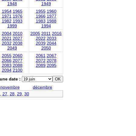
1948
1949
1954
1965
1955
1960
1971
1976
1966
1977
1982
1993
1983
1988
1999
1994
2004
2010
2005
2011
2016
2021
2027
2022
2033
2032
2038
2039
2044
2049
2050
2055
2060
2061
2067
2066
2077
2072
2078
2083
2088
2089
2095
2094
2100
une date :
novembre
décembre
,
27
,
28
,
29
,
30