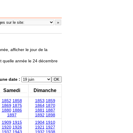
née, afficher le jour de la
nt quelle année le 24 décembre
une date :
Samedi
Dimanche
1852
1858
1853
1859
1869
1875
1864
1870
1880
1886
1881
1887
1897
1892
1898
1909
1915
1904
1910
1920
1926
1921
1927
1937
1943
1932
1938