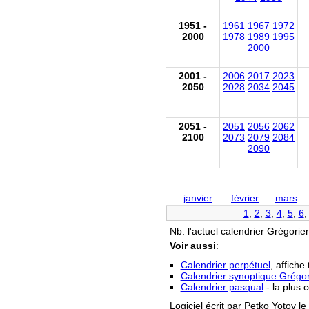
1951 -
1961
1967
1972
2000
1978
1989
1995
2000
2001 -
2006
2017
2023
2050
2028
2034
2045
2051 -
2051
2056
2062
2100
2073
2079
2084
2090
janvier
février
mars
1
,
2
,
3
,
4
,
5
,
6
Nb: l'actuel calendrier Grégorien 
Voir aussi
:
Calendrier perpétuel
, affiche
Calendrier synoptique Grégori
Calendrier pasqual
- la plus 
Logiciel écrit par Petko Yotov le