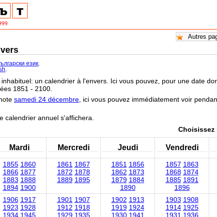
nvers
български език
.
ish
.
 inhabituel: un calendrier à l'envers. Ici vous pouvez, pour une date don
nées 1851 - 2100.
 note
samedi 24 décembre
, ici vous pouvez immédiatement voir penda
e calendrier annuel s'affichera.
Choisissez 
Mardi
Mercredi
Jeudi
Vendredi
1855
1860
1861
1867
1851
1856
1857
1863
1866
1877
1872
1878
1862
1873
1868
1874
1883
1888
1889
1895
1879
1884
1885
1891
1894
1900
1890
1896
1906
1917
1901
1907
1902
1913
1903
1908
1923
1928
1912
1918
1919
1924
1914
1925
1934
1945
1929
1935
1930
1941
1931
1936