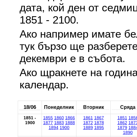
дата, кой ден от седми
1851 - 2100.
Ако например имате б
тук бързо ще разберете
декември е в събота.
Ако щракнете на годин
календар.
18/06
Понеделник
Вторник
Сряда
1851 -
1855
1860
1866
1861
1867
1851
185
1900
1877
1883
1888
1872
1878
1862
187
1894
1900
1889
1895
1879
188
1890