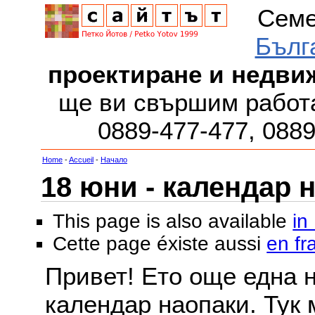
Семе
Бълг
проектиране и недви
ще ви свършим работа
0889-477-477, 088
Home
-
Accueil
-
Начало
18 юни - календар 
This page is also available
in
Cette page éxiste aussi
en fr
Привет! Ето още една 
календар наопаки. Тук 