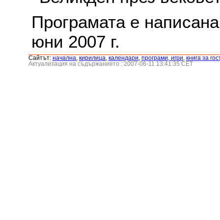
Програмата е написана 
юни 2007 г.
Сайтът:
началнa
,
кирилица
,
календари
,
програми, игри
,
книга за гос
Актуализация на съдържанието : 2007-06-11 13:41:35 CET