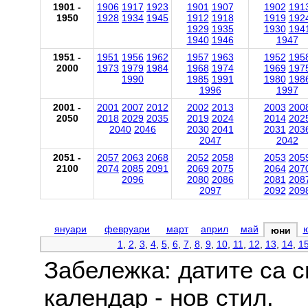
1901 -
1906
1917
1923
1901
1907
1902
191
1950
1928
1934
1945
1912
1918
1919
192
1929
1935
1930
194
1940
1946
1947
1951 -
1951
1956
1962
1957
1963
1952
195
2000
1973
1979
1984
1968
1974
1969
197
1990
1985
1991
1980
198
1996
1997
2001 -
2001
2007
2012
2002
2013
2003
200
2050
2018
2029
2035
2019
2024
2014
202
2040
2046
2030
2041
2031
203
2047
2042
2051 -
2057
2063
2068
2052
2058
2053
205
2100
2074
2085
2091
2069
2075
2064
207
2096
2080
2086
2081
208
2097
2092
209
януари
февруари
март
април
май
юни
1
,
2
,
3
,
4
,
5
,
6
,
7
,
8
,
9
,
10
,
11
,
12
,
13
,
14
,
1
Забележка: датите са 
календар - нов стил.