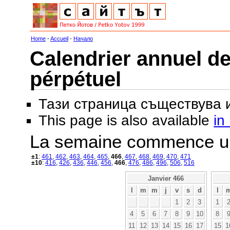
Home
-
Accueil
-
Начало
Calendrier annuel de
pérpétuel
Тази страница съществува
This page is also available
in
La semaine commence u
±1
:
461
,
462
,
463
,
464
,
465
,
466
,
467
,
468
,
469
,
470
,
471
±10
:
416
,
426
,
436
,
446
,
456
,
466
,
476
,
486
,
496
,
506
,
516
Janvier 466
l
m
m
j
v
s
d
l
1
2
3
1
4
5
6
7
8
9
10
8
11
12
13
14
15
16
17
15
1