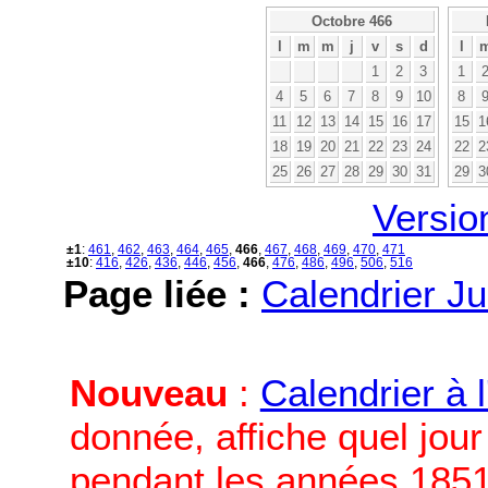
Octobre 466
l
m
m
j
v
s
d
l
1
2
3
1
4
5
6
7
8
9
10
8
11
12
13
14
15
16
17
15
1
18
19
20
21
22
23
24
22
2
25
26
27
28
29
30
31
29
3
Versio
±1
:
461
,
462
,
463
,
464
,
465
,
466
,
467
,
468
,
469
,
470
,
471
±10
:
416
,
426
,
436
,
446
,
456
,
466
,
476
,
486
,
496
,
506
,
516
Page liée :
Calendrier Ju
Nouveau
:
Calendrier à 
donnée, affiche quel jou
pendant les années 1851