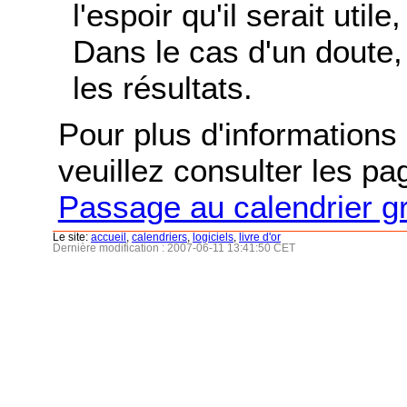
l'espoir qu'il serait uti
Dans le cas d'un doute, 
les résultats.
Pour plus d'informations s
veuillez consulter les p
Passage au calendrier g
Le site:
accueil
,
calendriers
,
logiciels
,
livre d'or
Dernière modification : 2007-06-11 13:41:50 CET