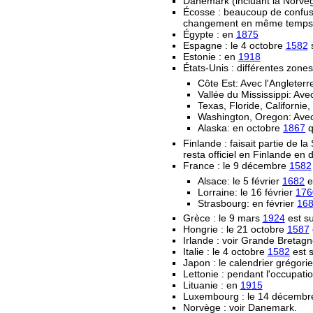
Danemark (incluant la Norvège
Écosse : beaucoup de confusi
changement en même temps que 
Égypte : en
1875
Espagne : le 4 octobre
1582
s
Estonie : en
1918
États-Unis : différentes zone
Côte Est: Avec l'Angleter
Vallée du Mississippi: Av
Texas, Floride, Californi
Washington, Oregon: Avec
Alaska: en octobre
1867
q
Finlande : faisait partie de la
resta officiel en Finlande en d
France : le 9 décembre
1582
Alsace: le 5 février
1682
e
Lorraine: le 16 février
176
Strasbourg: en février
16
Grèce : le 9 mars
1924
est su
Hongrie : le 21 octobre
1587
Irlande : voir Grande Bretag
Italie : le 4 octobre
1582
est s
Japon : le calendrier grégorie
Lettonie : pendant l'occupat
Lituanie : en
1915
Luxembourg : le 14 décemb
Norvège : voir Danemark.