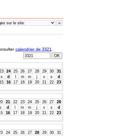
consulter
calendrier de 3321
.
23
24
25
26
27
28
29
30
31
s
d
l
m
m
j
v
s
d
15
16
17
18
19
20
21
22
23
20
21
22
23
24
25
26
27
28
s
d
l
m
m
j
v
s
d
15
16
17
18
19
20
21
22
23
23
24
25
26
27
28
29
30
31