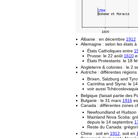
Albanie : en décembre
1912
Allemagne : selon les états à 
États Catholiques entre
1
Prusse: le 22 août
1610
es
États Protestants: le 18 fé
Angleterre & colonies : le 2
Autriche : différentes régions
Brixen, Salzburg and Tyro
Carinthia and Styria: le 
voir aussi Tchécoslovaqui
Belgique (faisait partie des 
Bulgarie : le 31 mars
1916
est
Canada : différentes zones c
Newfoundland et Hudson 
Mainland Nova Scotia: gr
depuis le 14 septembre
1
Reste du Canada: grégori
Chine : soit en
1912
, soit en