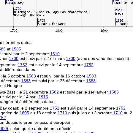
différentes dates:
583
et
1585
t suivi par le 2 septembre
1610
vrier
1700
est suivi par le 1er mars
1700
(avec des variantes locales)
 septembre
1752
est suivi par le 14 septembre
1752
 à différentes dates:
l: le 5 octobre
1583
est suivi par le 16 octobre
1583
14 décembre
1583
est suivi par le 25 décembre
1583
e et Hongrie
Pays-Bas) : le 21 décembre
1582
est suivi par le 1er janvier
1583
 suivi par le 14 avril
1916
hangèrent à différentes dates:
Bay coast: le 2 septembre
1752
est suivi par le 14 septembre
1752
égorien de
1605
au 13 octobre
1710
puis julien du 2 octobre
1710
au 2
752
en depuis le premier accord européen.
1929
, selon quelle autorité en a décidé