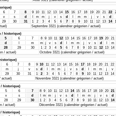
torique)
6
7
8
9
10
11
12
13
14
15
16
17
18
19
20
21
22
v
s
d
l
m
m
j
v
s
d
l
m
m
j
v
s
d
29
30
31
1
2
3
4
5
6
7
8
9
10
11
12
13
14
tuel)
Septembre 3321 (calendrier grégorien / actuel)
 / historique)
5
6
7
8
9
10
11
12
13
14
15
16
17
18
19
20
21
d
l
m
m
j
v
s
d
l
m
m
j
v
s
d
l
m
28
29
30
1
2
3
4
5
6
7
8
9
10
11
12
13
14
n / actuel)
Octobre 3321 (calendrier grégorien / actuel)
historique)
6
7
8
9
10
11
12
13
14
15
16
17
18
19
20
21
22
m
j
v
s
d
l
m
m
j
v
s
d
l
m
m
j
v
29
30
31
1
2
3
4
5
6
7
8
9
10
11
12
13
14
 actuel)
Novembre 3321 (calendrier grégorien / actuel)
/ historique)
5
6
7
8
9
10
11
12
13
14
15
16
17
18
19
20
21
v
s
d
l
m
m
j
v
s
d
l
m
m
j
v
s
d
28
29
30
1
2
3
4
5
6
7
8
9
10
11
12
13
14
 / actuel)
Décembre 3321 (calendrier grégorien / actuel)
/ historique)