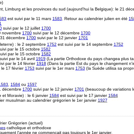
e)
t, Limburg et les provinces du sud (aujourd'hui la Belgique): le 21 d
583
est suivi par le 11 mars
1583
. Retour au calendrier julien en été
15
1
0
suivi par le 12 juillet
1700
 30 novembre
1700
suivi par le 12 décembre
1700
e 31 décembre
1700
suivi par le 12 janvier
1701
eterre) : le 2 septembre
1752
est suivi par le 14 septembre
1752
uivi par le 15 octobre
1582
uivi par le 15 octobre
1582
uivi par le 14 avril
1919
(La partie Orthodoxe du pays changea plus ta
vi par le 14 février
1918
(Dans la partie Est du pays le changement n'i
 le 17 février
1753
suivi par le 1er mars
1753
(la Suède utilisa sa propr
1583
,
1584
ou
1597
31 décembre
1700
suivi par le 12 janvier
1701
(beaucoup de variations l
et Moravie) : le 6 janvier
1584
est suivi par le 17 janvier
1584
ier musulman au calendrier grégorien le 1er janvier
1927
rier Grégorien (actuel)
ues
catholique et orthodoxe
riquement l'année ne commençait pas toujours le 1er janvier.