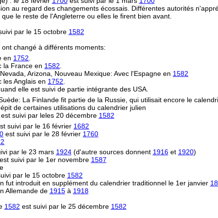
) : le 18 février
1700
est suivi par le 1 mars
1700
on au regard des changements écossais. Différentes autorités n'appréc
le reste de l'Angleterre ou elles le firent bien avant.
uivi par le 15 octobre
1582
s ont changé à différents moments:
re en
1752
.
ec la France en
1582
.
e, Nevada, Arizona, Nouveau Mexique: Avec l'Espagne en
1582
 les Anglais en
1752
.
uand elle est suivi de partie intégrante des USA.
 Suède: La Finlande fit partie de la Russie, qui utilisait encore le calendr
épit de certaines utilisations du calendrier julien
est suivi par leles 20 décembre
1582
st suivi par le 16 février
1682
0
est suivi par le 28 février
1760
82
ivi par le 23 mars
1924
(d'autre sources donnent
1916
et
1920
)
est suivi par le 1er novembre
1587
ne
uivi par le 15 octobre
1582
n fut introduit en supplément du calendrier traditionnel le 1er janvier
18
ion Allemande de
1915
à
1918
re
1582
est suivi par le 25 décembre
1582