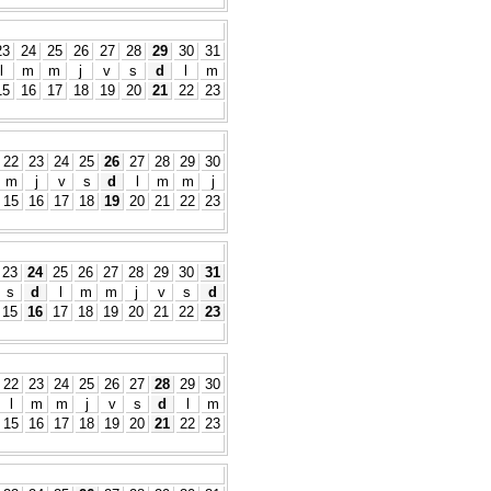
23
24
25
26
27
28
29
30
31
l
m
m
j
v
s
d
l
m
15
16
17
18
19
20
21
22
23
22
23
24
25
26
27
28
29
30
m
j
v
s
d
l
m
m
j
15
16
17
18
19
20
21
22
23
23
24
25
26
27
28
29
30
31
s
d
l
m
m
j
v
s
d
15
16
17
18
19
20
21
22
23
22
23
24
25
26
27
28
29
30
l
m
m
j
v
s
d
l
m
15
16
17
18
19
20
21
22
23