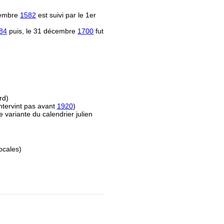
écembre
1582
est suivi par le 1er
84
puis, le 31 décembre
1700
fut
rd)
ntervint pas avant
1920
)
e variante du calendrier julien
ocales)