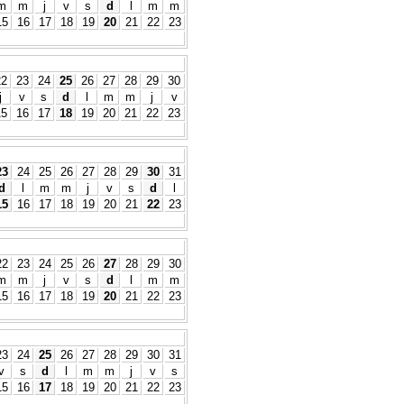
m
m
j
v
s
d
l
m
m
15
16
17
18
19
20
21
22
23
22
23
24
25
26
27
28
29
30
j
v
s
d
l
m
m
j
v
15
16
17
18
19
20
21
22
23
23
24
25
26
27
28
29
30
31
d
l
m
m
j
v
s
d
l
15
16
17
18
19
20
21
22
23
22
23
24
25
26
27
28
29
30
m
m
j
v
s
d
l
m
m
15
16
17
18
19
20
21
22
23
23
24
25
26
27
28
29
30
31
v
s
d
l
m
m
j
v
s
15
16
17
18
19
20
21
22
23