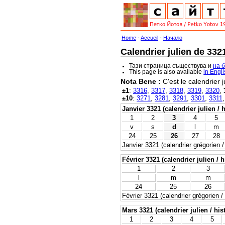
Home
-
Accueil
-
Начало
Calendrier julien de 332
Тази страница съществува и
на 
This page is also available
in Engl
Nota Bene :
C'est le calendrier j
±1
:
3316
,
3317
,
3318
,
3319
,
3320
,
±10
:
3271
,
3281
,
3291
,
3301
,
3311
Janvier 3321 (calendrier julien / 
1
2
3
4
5
v
s
d
l
m
24
25
26
27
28
Janvier 3321 (calendrier grégorien /
Février 3321 (calendrier julien / h
1
2
3
l
m
m
24
25
26
Février 3321 (calendrier grégorien /
Mars 3321 (calendrier julien / his
1
2
3
4
5