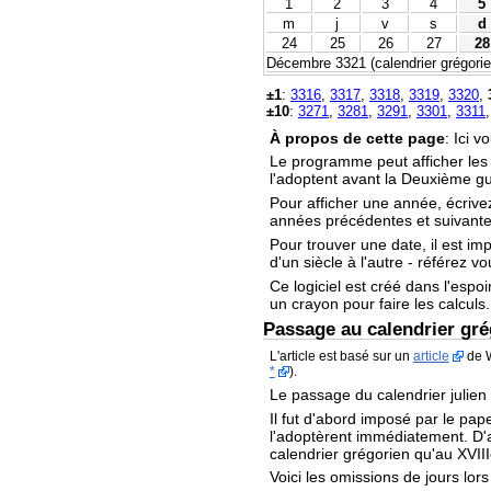
1
2
3
4
5
m
j
v
s
d
24
25
26
27
28
Décembre 3321 (calendrier grégorien
±1
:
3316
,
3317
,
3318
,
3319
,
3320
,
±10
:
3271
,
3281
,
3291
,
3301
,
3311
À propos de cette page
: Ici 
Le programme peut afficher le
l'adoptent avant la Deuxième g
Pour afficher une année, écrive
années précédentes et suivantes
Pour trouver une date, il est im
d'un siècle à l'autre - référez v
Ce logiciel est créé dans l'espoi
un crayon pour faire les calculs.
Passage au calendrier gré
L'article est basé sur un
article
de W
*
).
Le passage du calendrier julien
Il fut d'abord imposé par le pape
l'adoptèrent immédiatement. D'au
calendrier grégorien qu'au XVIII
Voici les omissions de jours lor