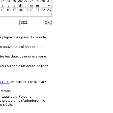
23
24
25
26
27
28
29
30
31
j
v
s
d
l
m
m
j
v
15
16
17
18
19
20
21
22
23
.
 la plupart des pays du monde
us pouvez aussi passer aux
tre les deux calendriers varie
s ou au cas d'un doute, utilisez
NU FDL
(co-auteurs : Looxix, FvdP
e temps.
ortugal et la Pologne
s protestants n'adoptèrent le
e siècle.