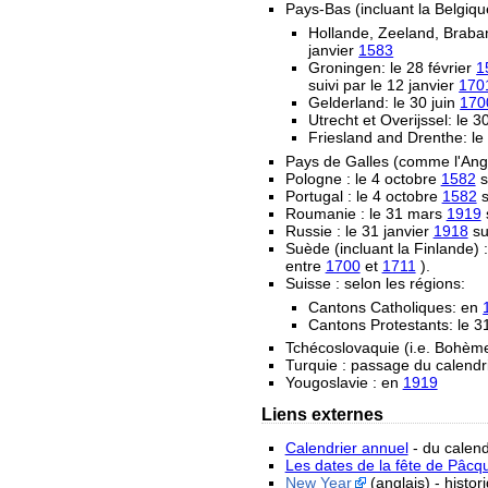
Pays-Bas (incluant la Belgiqu
Hollande, Zeeland, Braban
janvier
1583
Groningen: le 28 février
1
suivi par le 12 janvier
170
Gelderland: le 30 juin
170
Utrecht et Overijssel: le
Friesland and Drenthe: l
Pays de Galles (comme l'Angl
Pologne : le 4 octobre
1582
s
Portugal : le 4 octobre
1582
s
Roumanie : le 31 mars
1919
s
Russie : le 31 janvier
1918
sui
Suède (incluant la Finlande) :
entre
1700
et
1711
).
Suisse : selon les régions:
Cantons Catholiques: en
Cantons Protestants: le 
Tchécoslovaquie (i.e. Bohème 
Turquie : passage du calendr
Yougoslavie : en
1919
Liens externes
Calendrier annuel
- du calend
Les dates de la fête de Pâcq
New Year
(anglais) - histo