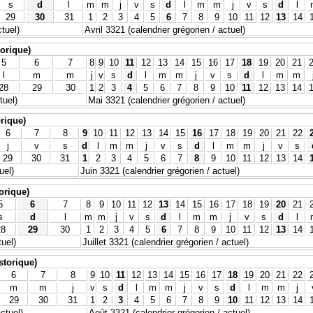
s
d
l
m
m
j
v
s
d
l
m
m
j
v
s
d
l
29
30
31
1
2
3
4
5
6
7
8
9
10
11
12
13
14
tuel)
Avril 3321 (calendrier grégorien / actuel)
torique)
5
6
7
8
9
10
11
12
13
14
15
16
17
18
19
20
21
l
m
m
j
v
s
d
l
m
m
j
v
s
d
l
m
m
28
29
30
1
2
3
4
5
6
7
8
9
10
11
12
13
14
tuel)
Mai 3321 (calendrier grégorien / actuel)
orique)
6
7
8
9
10
11
12
13
14
15
16
17
18
19
20
21
22
j
v
s
d
l
m
m
j
v
s
d
l
m
m
j
v
s
29
30
31
1
2
3
4
5
6
7
8
9
10
11
12
13
14
uel)
Juin 3321 (calendrier grégorien / actuel)
torique)
5
6
7
8
9
10
11
12
13
14
15
16
17
18
19
20
21
s
d
l
m
m
j
v
s
d
l
m
m
j
v
s
d
l
28
29
30
1
2
3
4
5
6
7
8
9
10
11
12
13
14
tuel)
Juillet 3321 (calendrier grégorien / actuel)
istorique)
6
7
8
9
10
11
12
13
14
15
16
17
18
19
20
21
22
m
m
j
v
s
d
l
m
m
j
v
s
d
l
m
m
j
29
30
31
1
2
3
4
5
6
7
8
9
10
11
12
13
14
actuel)
Août 3321 (calendrier grégorien / actuel)