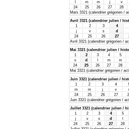
l
m
m
j
v
24
25
26
27
28
Mars 3321 (calendrier grégorien / ac
Avril 3321 (calendrier julien / his
1
2
3
4
j
v
s
d
24
25
26
27
Avril 3321 (calendrier grégorien / ac
Mai 3321 (calendrier julien / hist
1
2
3
4
5
s
d
l
m
m
24
25
26
27
28
Mai 3321 (calendrier grégorien / act
Juin 3321 (calendrier julien / his
1
2
3
4
m
m
j
v
24
25
26
27
Juin 3321 (calendrier grégorien / ac
Juillet 3321 (calendrier julien / h
1
2
3
4
5
j
v
s
d
l
24
25
26
27
28
Juillet 3321 (calendrier grégorien / 