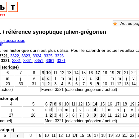
1 / référence synoptique julien-grégorien
български език
.
ish
.
ulien historique qui n'est plus utilisé. Pour le calendrier actuel veuillez 
3321
,
3322
,
3323
,
3324
,
3325
,
3326
,
3321
,
3331
,
3341
,
3351
,
3361
,
3371
historique)
6
7
8
9
10
11
12
13
14
15
16
17
18
19
20
21
22
m
j
v
s
d
l
m
m
j
v
s
d
l
m
m
j
v
29
30
31
1
2
3
4
5
6
7
8
9
10
11
12
13
14
 actuel)
Février 3321 (calendrier grégorien / actuel)
istorique)
4
5
6
7
8
9
10
11
12
13
14
15
16
17
18
19
j
v
s
d
l
m
m
j
v
s
d
l
m
m
j
v
27
28
1
2
3
4
5
6
7
8
9
10
11
12
13
14
 actuel)
Mars 3321 (calendrier grégorien / actuel)
torique)
6
7
8
9
10
11
12
13
14
15
16
17
18
19
20
21
22