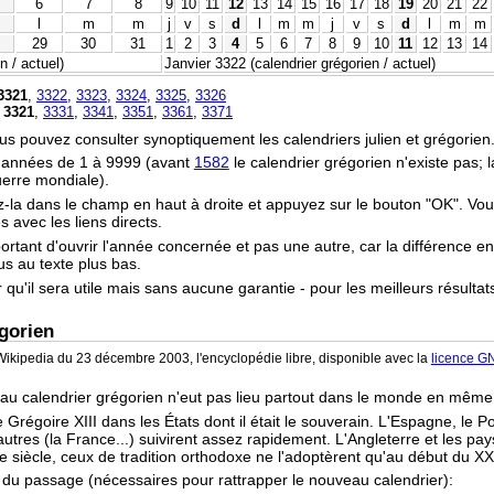
6
7
8
9
10
11
12
13
14
15
16
17
18
19
20
21
22
l
m
m
j
v
s
d
l
m
m
j
v
s
d
l
m
m
29
30
31
1
2
3
4
5
6
7
8
9
10
11
12
13
14
 / actuel)
Janvier 3322 (calendrier grégorien / actuel)
3321
,
3322
,
3323
,
3324
,
3325
,
3326
,
3321
,
3331
,
3341
,
3351
,
3361
,
3371
vous pouvez consulter synoptiquement les calendriers julien et grégorien
s années de 1 à 9999 (avant
1582
le calendrier grégorien n'existe pas;
uerre mondiale).
z-la dans le champ en haut à droite et appuyez sur le bouton "OK". Vo
 avec les liens directs.
portant d'ouvrir l'année concernée et pas une autre, car la différence en
ous au texte plus bas.
r qu'il sera utile mais sans aucune garantie - pour les meilleurs résultat
gorien
ikipedia du 23 décembre 2003, l'encyclopédie libre, disponible avec la
licence G
 au calendrier grégorien n'eut pas lieu partout dans le monde en mêm
 Grégoire XIII dans les États dont il était le souverain. L'Espagne, le P
tres (la France...) suivirent assez rapidement. L'Angleterre et les pay
e siècle, ceux de tradition orthodoxe ne l'adoptèrent qu'au début du XX
s du passage (nécessaires pour rattrapper le nouveau calendrier):