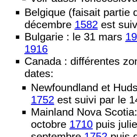
Belgique (faisait partie
décembre
1582
est suiv
Bulgarie : le 31 mars
19
1916
Canada : différentes zo
dates:
Newfoundland et Huds
1752
est suivi par le
Mainland Nova Scotia
octobre
1710
puis juli
septembre
1752
puis g