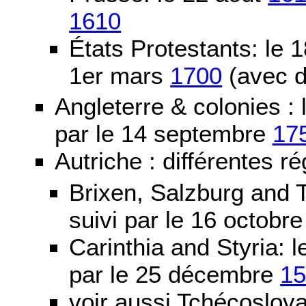
1610
États Protestants: le 1
1er mars
1700
(avec d
Angleterre & colonies :
par le 14 septembre
17
Autriche : différentes ré
Brixen, Salzburg and T
suivi par le 16 octobr
Carinthia and Styria:
par le 25 décembre
1
voir aussi Tchécoslov