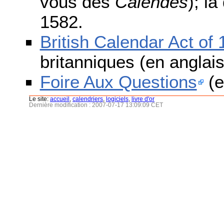
vous des
Calendes
); l
1582.
British Calendar Act of
britanniques (en anglais
Foire Aux Questions
(e
Le site:
accueil
,
calendriers
,
logiciels
,
livre d'or
Dernière modification : 2007-07-17 13:09:09 CET