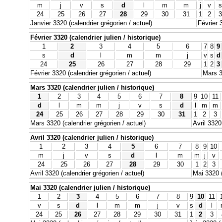
m
j
v
s
d
l
m
m
j
v
s
24
25
26
27
28
29
30
31
1
2
3
Janvier 3320 (calendrier grégorien / actuel)
Février 
Février 3320 (calendrier julien / historique)
1
2
3
4
5
6
7
8
9
s
d
l
m
m
j
v
s
d
24
25
26
27
28
29
1
2
3
Février 3320 (calendrier grégorien / actuel)
Mars 3
Mars 3320 (calendrier julien / historique)
1
2
3
4
5
6
7
8
9
10
11
d
l
m
m
j
v
s
d
l
m
m
24
25
26
27
28
29
30
31
1
2
3
Mars 3320 (calendrier grégorien / actuel)
Avril 3320
Avril 3320 (calendrier julien / historique)
1
2
3
4
5
6
7
8
9
10
m
j
v
s
d
l
m
m
j
v
24
25
26
27
28
29
30
1
2
3
Avril 3320 (calendrier grégorien / actuel)
Mai 3320 (
Mai 3320 (calendrier julien / historique)
1
2
3
4
5
6
7
8
9
10
11
v
s
d
l
m
m
j
v
s
d
l
24
25
26
27
28
29
30
31
1
2
3