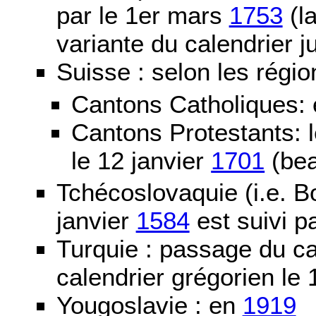
par le 1er mars
1753
(la
variante du calendrier j
Suisse : selon les régio
Cantons Catholiques:
Cantons Protestants:
le 12 janvier
1701
(bea
Tchécoslovaquie (i.e. B
janvier
1584
est suivi p
Turquie : passage du c
calendrier grégorien le 
Yougoslavie : en
1919