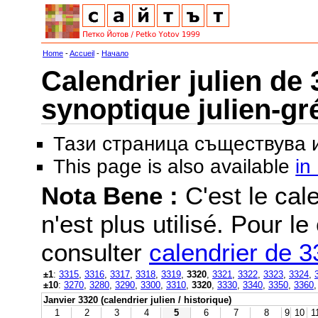
Home
-
Accueil
-
Начало
Calendrier julien de 
synoptique julien-gr
Тази страница съществува
This page is also available
in
Nota Bene :
C'est le cale
n'est plus utilisé. Pour le
consulter
calendrier de 
±1
:
3315
,
3316
,
3317
,
3318
,
3319
,
3320
,
3321
,
3322
,
3323
,
3324
,
±10
:
3270
,
3280
,
3290
,
3300
,
3310
,
3320
,
3330
,
3340
,
3350
,
3360
Janvier 3320 (calendrier julien / historique)
1
2
3
4
5
6
7
8
9
10
1