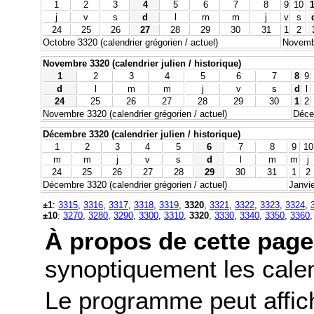
1
2
3
4
5
6
7
8
9
10
1
j
v
s
d
l
m
m
j
v
s
24
25
26
27
28
29
30
31
1
2
Octobre 3320 (calendrier grégorien / actuel)
Novembr
Novembre 3320 (calendrier julien / historique)
1
2
3
4
5
6
7
8
9
d
l
m
m
j
v
s
d
l
24
25
26
27
28
29
30
1
2
Novembre 3320 (calendrier grégorien / actuel)
Décem
Décembre 3320 (calendrier julien / historique)
1
2
3
4
5
6
7
8
9
10
m
m
j
v
s
d
l
m
m
j
24
25
26
27
28
29
30
31
1
2
Décembre 3320 (calendrier grégorien / actuel)
Janvie
±1
:
3315
,
3316
,
3317
,
3318
,
3319
,
3320
,
3321
,
3322
,
3323
,
3324
,
±10
:
3270
,
3280
,
3290
,
3300
,
3310
,
3320
,
3330
,
3340
,
3350
,
3360
À propos de cette page
synoptiquement les calend
Le programme peut affic