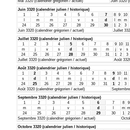
Mai 3320 (calendrier grégorien / actuel)
Juin 3320 (c
Juin 3320 (calendrier julien / historique)
1
2
3
4
5
6
7
8
9
10
l
m
m
j
v
s
d
l
m
m
24
25
26
27
28
29
30
1
2
3
Juin 3320 (calendrier grégorien / actuel)
Juillet 33
Juillet 3320 (calendrier julien / historique)
1
2
3
4
5
6
7
8
9
10
11
m
j
v
s
d
l
m
m
j
v
s
24
25
26
27
28
29
30
31
1
2
3
Juillet 3320 (calendrier grégorien / actuel)
Août 3320
Août 3320 (calendrier julien / historique)
1
2
3
4
5
6
7
8
9
10
11
s
d
l
m
m
j
v
s
d
l
m
24
25
26
27
28
29
30
31
1
2
3
Août 3320 (calendrier grégorien / actuel)
Septembre 
Septembre 3320 (calendrier julien / historique)
1
2
3
4
5
6
7
8
9
m
m
j
v
s
d
l
m
24
25
26
27
28
29
30
1
2
Septembre 3320 (calendrier grégorien / actuel)
Octob
Octobre 3320 (calendrier julien / historique)