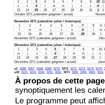
1
2
3
4
5
6
7
8
9
10
11
v
s
d
l
m
m
j
v
s
d
l
23
24
25
26
27
28
29
30
31
1
2
Octobre 3271 (calendrier grégorien / actuel)
Novemb
Novembre 3271 (calendrier julien / historique)
1
2
3
4
5
6
7
8
9
l
m
m
j
v
s
d
l
m
23
24
25
26
27
28
29
30
1
Novembre 3271 (calendrier grégorien / actuel)
Déce
Décembre 3271 (calendrier julien / historique)
1
2
3
4
5
6
7
8
9
10
m
j
v
s
d
l
m
m
j
v
23
24
25
26
27
28
29
30
31
1
Décembre 3271 (calendrier grégorien / actuel)
Janvi
±1
:
3266
,
3267
,
3268
,
3269
,
3270
,
3271
,
3272
,
3273
,
3274
,
3275
,
±10
:
3221
,
3231
,
3241
,
3251
,
3261
,
3271
,
3281
,
3291
,
3301
,
3311
À propos de cette page
synoptiquement les calend
Le programme peut affic