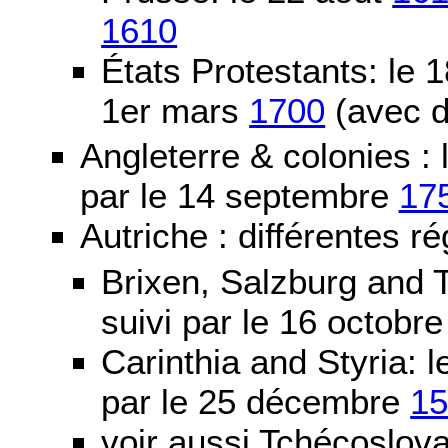
1610
États Protestants: le 1
1er mars
1700
(avec d
Angleterre & colonies :
par le 14 septembre
17
Autriche : différentes ré
Brixen, Salzburg and T
suivi par le 16 octobr
Carinthia and Styria:
par le 25 décembre
1
voir aussi Tchécoslov