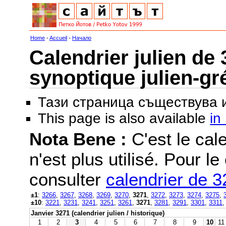
Home
-
Accueil
-
Начало
Calendrier julien de 
synoptique julien-gr
Тази страница съществува
This page is also available
in
Nota Bene :
C'est le cale
n'est plus utilisé. Pour le
consulter
calendrier de 
±1
:
3266
,
3267
,
3268
,
3269
,
3270
,
3271
,
3272
,
3273
,
3274
,
3275
,
±10
:
3221
,
3231
,
3241
,
3251
,
3261
,
3271
,
3281
,
3291
,
3301
,
3311
Janvier 3271 (calendrier julien / historique)
1
2
3
4
5
6
7
8
9
10
11