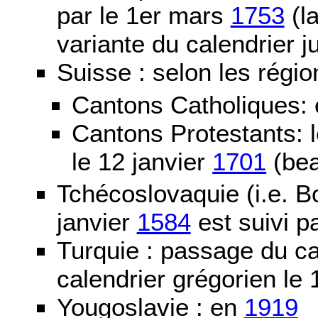
par le 1er mars
1753
(la
variante du calendrier j
Suisse : selon les régio
Cantons Catholiques:
Cantons Protestants:
le 12 janvier
1701
(bea
Tchécoslovaquie (i.e. B
janvier
1584
est suivi p
Turquie : passage du c
calendrier grégorien le 
Yougoslavie : en
1919