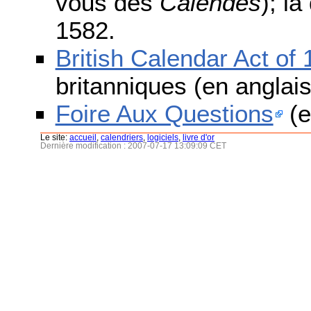
vous des
Calendes
); l
1582.
British Calendar Act of
britanniques (en anglais
Foire Aux Questions
(e
Le site:
accueil
,
calendriers
,
logiciels
,
livre d'or
Dernière modification : 2007-07-17 13:09:09 CET