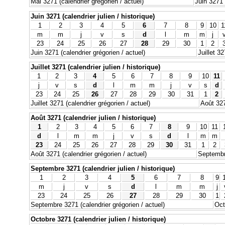
Mai 3271 (calendrier grégorien / actuel)
Juin 3271 
Juin 3271 (calendrier julien / historique)
1
2
3
4
5
6
7
8
9
10
1
m
m
j
v
s
d
l
m
m
j
23
24
25
26
27
28
29
30
1
2
Juin 3271 (calendrier grégorien / actuel)
Juillet 3
Juillet 3271 (calendrier julien / historique)
1
2
3
4
5
6
7
8
9
10
11
j
v
s
d
l
m
m
j
v
s
d
23
24
25
26
27
28
29
30
31
1
2
Juillet 3271 (calendrier grégorien / actuel)
Août 327
Août 3271 (calendrier julien / historique)
1
2
3
4
5
6
7
8
9
10
11
d
l
m
m
j
v
s
d
l
m
m
23
24
25
26
27
28
29
30
31
1
2
Août 3271 (calendrier grégorien / actuel)
Septembre
Septembre 3271 (calendrier julien / historique)
1
2
3
4
5
6
7
8
9
m
j
v
s
d
l
m
m
j
23
24
25
26
27
28
29
30
1
Septembre 3271 (calendrier grégorien / actuel)
Oct
Octobre 3271 (calendrier julien / historique)