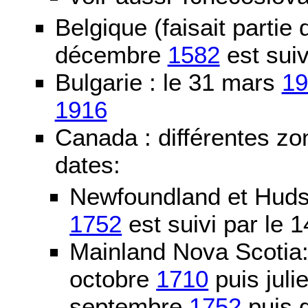
Belgique (faisait partie
décembre
1582
est suiv
Bulgarie : le 31 mars
19
1916
Canada : différentes zo
dates:
Newfoundland et Huds
1752
est suivi par le
Mainland Nova Scotia
octobre
1710
puis juli
septembre
1752
puis g