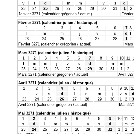
v
s
d
l
m
m
j
v
s
d
l
23
24
25
26
27
28
29
30
31
1
2
Janvier 3271 (calendrier grégorien / actuel)
Février
Février 3271 (calendrier julien / historique)
1
2
3
4
5
6
7
8
l
m
m
j
v
s
d
l
23
24
25
26
27
28
1
2
Février 3271 (calendrier grégorien / actuel)
Mars 
Mars 3271 (calendrier julien / historique)
1
2
3
4
5
6
7
8
9
10
11
l
m
m
j
v
s
d
l
m
m
j
23
24
25
26
27
28
29
30
31
1
2
Mars 3271 (calendrier grégorien / actuel)
Avril 327
Avril 3271 (calendrier julien / historique)
1
2
3
4
5
6
7
8
9
10
1
j
v
s
d
l
m
m
j
v
s
23
24
25
26
27
28
29
30
1
2
3
Avril 3271 (calendrier grégorien / actuel)
Mai 3271
Mai 3271 (calendrier julien / historique)
1
2
3
4
5
6
7
8
9
10
11
1
s
d
l
m
m
j
v
s
d
l
m
23
24
25
26
27
28
29
30
31
1
2
3