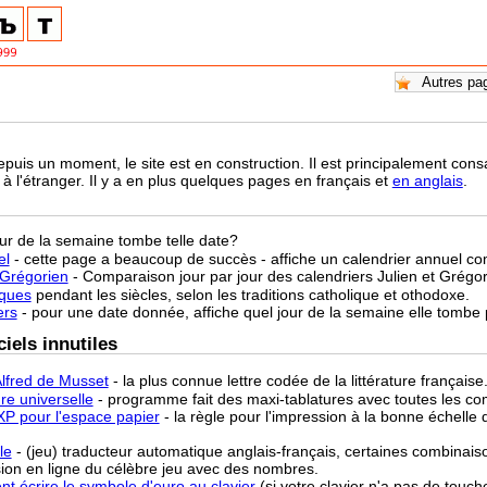
epuis un moment, le site est en construction. Il est principalement co
à l'étranger. Il y a en plus quelques pages en français et
en anglais
.
our de la semaine tombe telle date?
el
- cette page a beaucoup de succès - affiche un calendrier annuel co
-Grégorien
- Comparaison jour par jour des calendriers Julien et Grégo
âques
pendant les siècles, selon les traditions catholique et othodoxe.
ers
- pour une date donnée, affiche quel jour de la semaine elle tombe
iels innutiles
lfred de Musset
- la plus connue lettre codée de la littérature française
re universelle
- programme fait des maxi-tablatures avec toutes les co
XP pour l'espace papier
- la règle pour l'impression à la bonne échell
le
- (jeu) traducteur automatique anglais-français, certaines combinaiso
sion en ligne du célèbre jeu avec des nombres.
t écrire le symbole d'euro au clavier
(si votre clavier n'a pas de touch