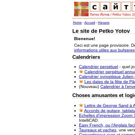
Home
-
Accueil
-
Начало
Le site de Petko Yotov
Bienenue!
Ceci est une page provisoire. D
informations utiles aux bulgares
Calendriers
Calendrier perpétuel
- quel j
Calendrier perpétuel annu
Calendrier synoptique Julien
Les dates de la fête de P
(Nouveau)
Calendrier à l'env
Choses amusantes et logic
Lettre de George Sand à A
Accords de guitare, tablatu
Echelles d'impression Zoom 
IntelliCAD.
Easy French, ou l'Anglais façi
Taureaux et vaches
, une ver
Convertisseur euro et commen