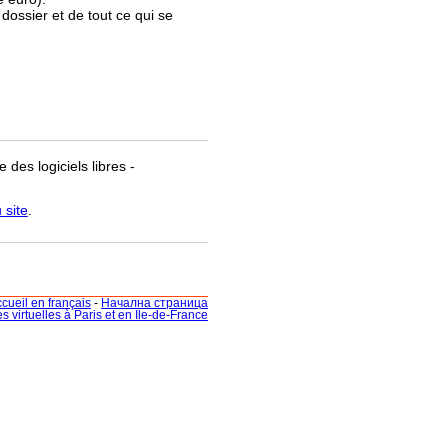
 dossier et de tout ce qui se
 des logiciels libres -
 site
.
cueil en français
-
Начална страница
ites virtuelles à Paris et en Ile-de-France