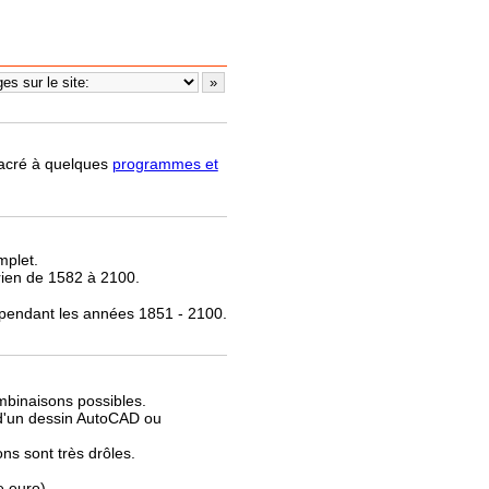
nsacré à quelques
programmes et
mplet.
rien de 1582 à 2100.
 pendant les années 1851 - 2100.
.
mbinaisons possibles.
e d'un dessin AutoCAD ou
ns sont très drôles.
e euro).