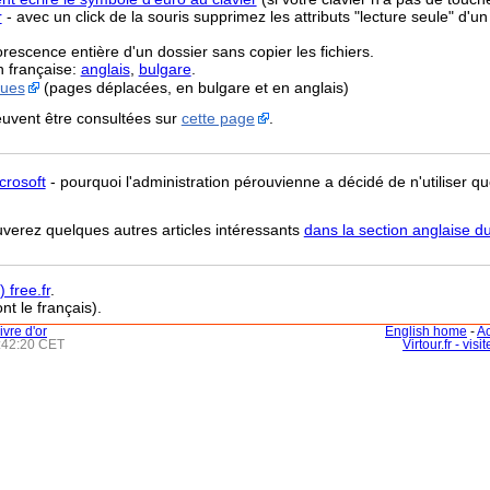
r
- avec un click de la souris supprimez les attributs "lecture seule" d'un
orescence entière d'un dossier sans copier les fichiers.
n française:
anglais
,
bulgare
.
ques
(pages déplacées, en bulgare et en anglais)
uvent être consultées sur
cette page
.
crosoft
- pourquoi l'administration pérouvienne a décidé de n'utiliser que
uverez quelques autres articles intéressants
dans la section anglaise du
 free.fr
.
nt le français).
livre d'or
English home
-
Ac
3:42:20 CET
Virtour.fr - vis