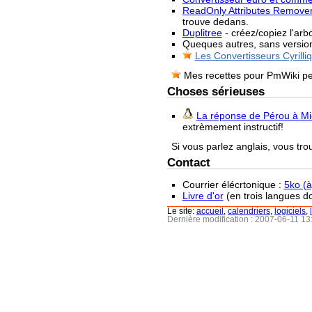
ReadOnly Attributes Remove
trouve dedans.
Duplitree
- créez/copiez l'arb
Queques autres, sans versio
Les Convertisseurs Cyrilli
Mes recettes pour PmWiki pe
Choses sérieuses
La réponse de Pérou à Mi
extrèmement instructif!
Si vous parlez anglais, vous tro
Contact
Courrier élécrtonique :
5ko (à)
Livre d'or
(en trois langues do
Le site:
accueil
,
calendriers
,
logiciels
,
Dernière modification : 2007-06-11 1