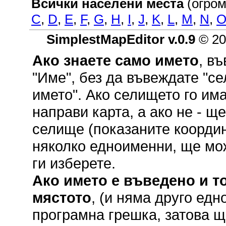
Всички населени места
(огром
C
,
D
,
E
,
F
,
G
,
H
,
I
,
J
,
K
,
L
,
M
,
N
,
SimplestMapEditor v.0.9
© 20
Ако знаете само името
, в
"Име", без да въвеждате "се
името". Ако селището го им
направи карта, а ако не - щ
селище (показаните координ
няколко едноименни, ще мож
ги изберете.
Ако името е въведено и то
мястото
, (и няма друго ед
програмна грешка, затова щ