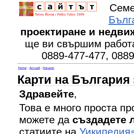
Семе
Бълг
проектиране и недви
ще ви свършим работа
0889-477-477, 088
Home
-
Accueil
-
Начало
Карти на България
Здравейте
,
Това е много проста пр
можете да
създадете 
статиите на
Уикипедия