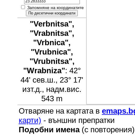
Запомняне на координатите
"Verbnitsa",
"Vrabnitsa",
"Vrbnica",
"Vrubnica",
"Vrubnitsa",
"Wrabniza"
: 42°
44' сев.ш., 23° 17'
изт.д., надм.вис.
543 m
Отваряне на картата в
emaps.b
карти)
- външни препратки
Подобни имена
(с повторения)