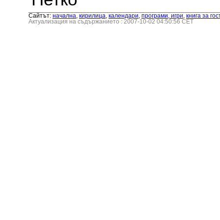
Сайтът:
началнa
,
кирилица
,
календари
,
програми, игри
,
книга за гос
Актуализация на съдържанието : 2007-10-02 04:50:56 CET