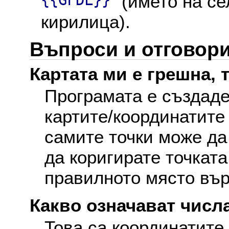
{{GFDL}}
" (името на с
кирилица).
Въпроси и отговор
Картата ми е грешна, т
Програмата е създаде
картите/координатите
самите точки може да
да коригирате точката
правилното място вър
Какво означават числа
Това са координатите 