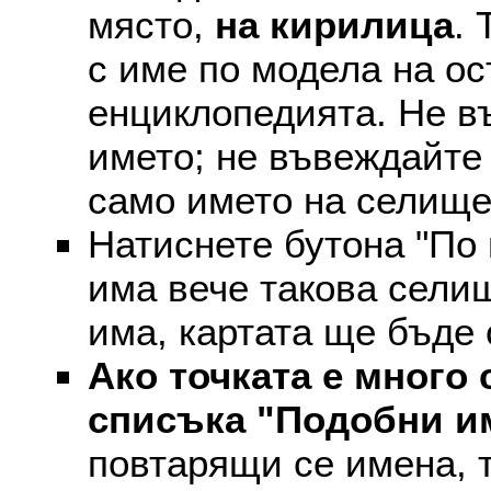
място,
на кирилица
. 
с име по модела на ос
енциклопедията. Не въ
името; не въвеждайте 
само името на селище
Натиснете бутона "По 
има вече такова селищ
има, картата ще бъде
Ако точката е много 
списъка "Подобни и
повтарящи се имена, т