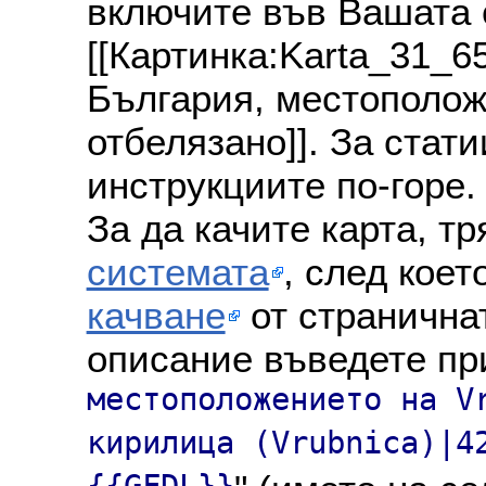
включите във Вашата 
[[Картинка:Karta_31_6
България, местополож
отбелязано]]. За стат
инструкциите по-горе.
За да качите карта, т
системата
, след коет
качване
от страничнат
описание въведете пр
местоположението на V
кирилица (Vrubnica)|4