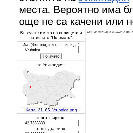
места. Вероятно има бл
още не са качени или н
Въведете името на селището и
Тази сателитна снимка е прибл
натиснете "По името".
Име (без град, село, язовир и др.)
за Уикипедия:
Karta_31_65_Vrubnica.png
геогр. ширина:
геогр. дължина: