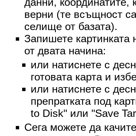
данни, координатите, 
верни (те всъщност са
селище от базата).
Запишете картинката 
от двата начина:
или натиснете с дес
готовата карта и избе
или натиснете с дес
препратката под карт
to Disk" или "Save Targ
Сега можете да качите