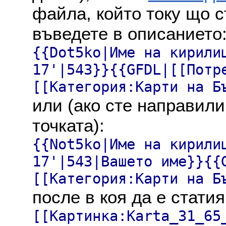
файла, който току що с
въведете в описанието
{{Dot5ko|Име на кирили
17'|543}}{{GFDL|[[Потр
[[Категория:Карти на Б
или (ако сте направили
точката):
{{Not5ko|Име на кирили
17'|543|Вашето име}}{{
[[Категория:Карти на Б
после в коя да е статия
[[Картинка:Karta_31_65