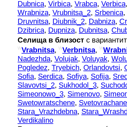
Dubnica
,
Virbica
,
Vrabca
,
Verbica
Wrabniza
,
Vrubnitsa_2
,
Srbenica
Druvnitsa
,
Diubnik_2
,
Dabniza
,
Cr
Dzibrica
,
Dupniza
,
Dubnitsa
,
Chub
Селища в близост
с вариантит
w
w
w
Vrabnitsa
,
Verbnitsa
,
Wrabn
Nadezhda
,
Volujak
,
Voluyak
,
Wolu
Pogledez
,
Tryebich
,
Orlandovtsi
,
Sofia
,
Serdica
,
Sofiya
,
Sofija
,
Sre
Slavovtsi_2
,
Sukhodol_3
,
Suchod
Simeonowo_3
,
Simenovo
,
Simeo
Swetowratschene
,
Svetovrachane
Stara_Vrazhdebna
,
Stara_Wrash
Verdikalino