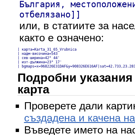
България, местоположен
отбелязано]]
или, в статиите за нас
както е означено:
| карта=Karta_31_65_Vrubnica

| надм-височина=543

| сев-ширина=42° 44'

| изт-дължина=23° 17'

| bgmaps=x=968226E31DAF&y=908326E616AF|sat=42.733,23.28
Подробни указания 
карта
Проверете дали картин
създадена и качена н
Въведете името на на