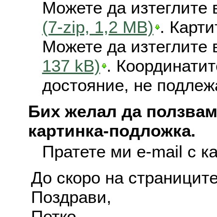
Можете да изтеглите 
(7-zip, 1,2 MB)
. Карт
Можете да изтеглите 
137 kB)
. Координатит
достояние, не подлеж
Бих желал да ползвам
картинка-подложка.
Пратете ми e-mail с к
До скоро на страниците
Поздрави,
Петко