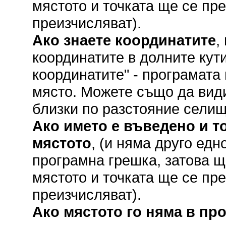
мястото и точката ще се пр
преизчисляват).
Ако знаете координатите
,
координатите в долните кут
координатите" - програмата
място. Можете също да вид
близки по разстояние селищ
Ако името е въведено и то
мястото
, (и няма друго ед
програмна грешка, затова щ
мястото и точката ще се пр
преизчисляват).
Ако мястото го няма в пр