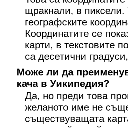
щракнали, в пиксели. 
географските координ
Координатите се пока
карти, в текстовите п
са десетични градуси,
Може ли да преименув
кача в Уикипедия?
Да, но преди това про
желаното име не съще
съществуващата карта