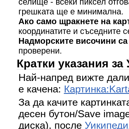
селище - всеки пиксел отгов
грешката ще е минимална.
Ако само щракнете на кар
координатите и съседните с
Надморските височини са
проверени.
Кратки указания за
Най-напред вижте дали
е качена:
Картинка:Kart
За да качите картинкат
десен бутон/Save image 
диска), после
Уикипеди