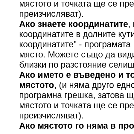
мястото и точката ще се пр
преизчисляват).
Ако знаете координатите
,
координатите в долните кут
координатите" - програмата
място. Можете също да вид
близки по разстояние селищ
Ако името е въведено и то
мястото
, (и няма друго ед
програмна грешка, затова щ
мястото и точката ще се пр
преизчисляват).
Ако мястото го няма в пр