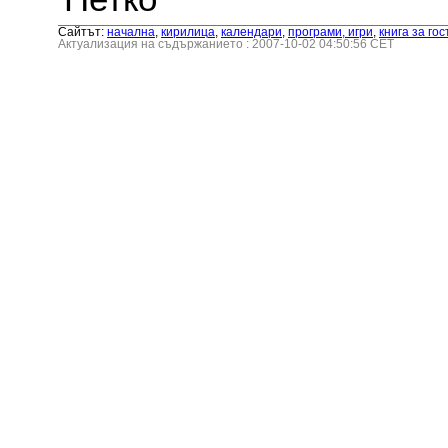
Сайтът:
началнa
,
кирилица
,
календари
,
програми, игри
,
книга за гос
Актуализация на съдържанието : 2007-10-02 04:50:56 CET