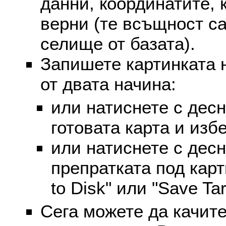
данни, координатите, 
верни (те всъщност са
селище от базата).
Запишете картинката 
от двата начина:
или натиснете с дес
готовата карта и избе
или натиснете с дес
препратката под карт
to Disk" или "Save Targ
Сега можете да качите