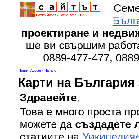
Семе
Бълг
проектиране и недви
ще ви свършим работа
0889-477-477, 088
Home
-
Accueil
-
Начало
Карти на България
Здравейте
,
Това е много проста пр
можете да
създадете 
статиите на
Уикипедия