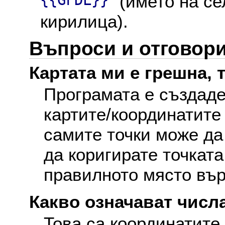
{{GFDL}}
" (името на с
кирилица).
Въпроси и отговор
Картата ми е грешна, т
Програмата е създаде
картите/координатите
самите точки може да
да коригирате точката
правилното място вър
Какво означават числа
Това са координатите 