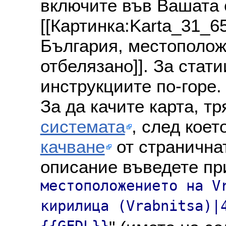
включите във Вашата 
[[Картинка:Karta_31_6
България, местоположе
отбелязано]]. За стат
инструкциите по-горе.
За да качите карта, т
системата
, след коет
качване
от страничнат
описание въведете пр
местоположението на V
кирилица (Vrabnitsa)|