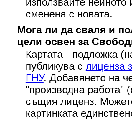
използвайте нейното 
сменена с новата.
Мога ли да сваля и по
цели освен за Свобо
Картата - подложка (н
публикува с
лиценза 
ГНУ
. Добавянето на ч
"производна работа" (
същия лиценз. Можете
картинката единствен