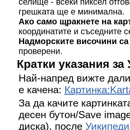
селище - всеки пиксел отгов
грешката ще е минимална.
Ако само щракнете на кар
координатите и съседните с
Надморските височини са
проверени.
Кратки указания за
Най-напред вижте дали
е качена:
Картинка:Kart
За да качите картинкат
десен бутон/Save image 
диска), после
Уикипеди