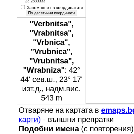
Запомняне на координатите
"Verbnitsa",
"Vrabnitsa",
"Vrbnica",
"Vrubnica",
"Vrubnitsa",
"Wrabniza"
: 42°
44' сев.ш., 23° 17'
изт.д., надм.вис.
543 m
Отваряне на картата в
emaps.b
карти)
- външни препратки
Подобни имена
(с повторения)