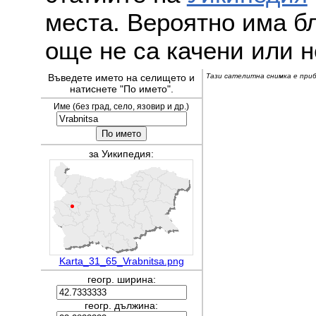
места. Вероятно има бл
още не са качени или н
Въведете името на селището и
Тази сателитна снимка е прибл
натиснете "По името".
Име (без град, село, язовир и др.)
за Уикипедия:
Karta_31_65_Vrabnitsa.png
геогр. ширина:
геогр. дължина: