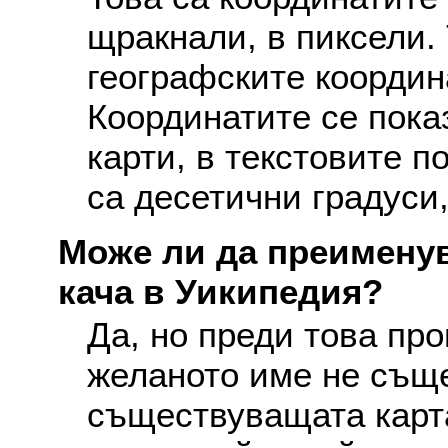
щракнали, в пиксели. 
географските координ
Координатите се пока
карти, в текстовите п
са десетични градуси,
Може ли да преименув
кача в Уикипедия?
Да, но преди това про
желаното име не съще
съществуващата карта