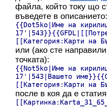
файла, който току що с
въведете в описанието
{{Dot5ko|Име на кирили
17'|543}}{{GFDL|[[Потр
[[Категория:Карти на Б
или (ако сте направили
точката):
{{Not5ko|Име на кирили
17'|543|Вашето име}}{{
[[Категория:Карти на Б
после в коя да е статия
[[Картинка:Karta_31_65