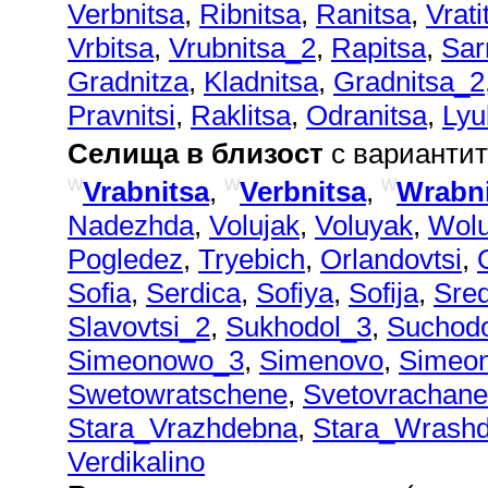
Verbnitsa
,
Ribnitsa
,
Ranitsa
,
Vrati
Vrbitsa
,
Vrubnitsa_2
,
Rapitsa
,
Sar
Gradnitza
,
Kladnitsa
,
Gradnitsa_2
Pravnitsi
,
Raklitsa
,
Odranitsa
,
Lyu
Селища в близост
с вариантит
w
w
w
Vrabnitsa
,
Verbnitsa
,
Wrabn
Nadezhda
,
Volujak
,
Voluyak
,
Wolu
Pogledez
,
Tryebich
,
Orlandovtsi
,
Sofia
,
Serdica
,
Sofiya
,
Sofija
,
Sre
Slavovtsi_2
,
Sukhodol_3
,
Suchod
Simeonowo_3
,
Simenovo
,
Simeo
Swetowratschene
,
Svetovrachane
Stara_Vrazhdebna
,
Stara_Wrash
Verdikalino