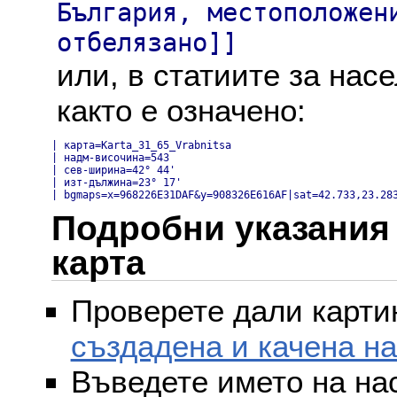
България, местоположен
отбелязано]]
или, в статиите за нас
както е означено:
| карта=Karta_31_65_Vrabnitsa

| надм-височина=543

| сев-ширина=42° 44'

| изт-дължина=23° 17'

| bgmaps=x=968226E31DAF&y=908326E616AF|sat=42.733,23.28
Подробни указания 
карта
Проверете дали картин
създадена и качена н
Въведете името на на