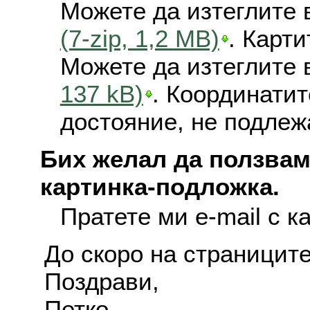
Можете да изтеглите 
(7-zip, 1,2 MB)
. Карт
Можете да изтеглите 
137 kB)
. Координатит
достояние, не подлеж
Бих желал да ползвам
картинка-подложка.
Пратете ми e-mail с к
До скоро на страниците
Поздрави,
Петко