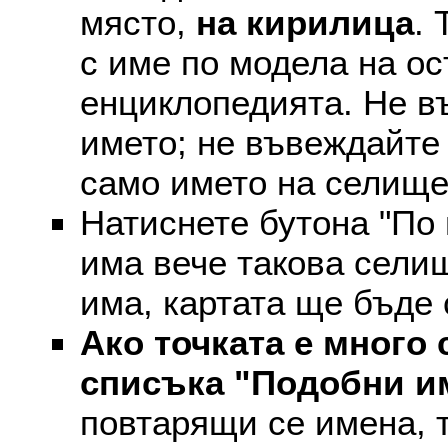
място,
на кирилица
. 
с име по модела на ос
енциклопедията. Не въ
името; не въвеждайте 
само името на селище
Натиснете бутона "По 
има вече такова селищ
има, картата ще бъде
Ако точката е много 
списъка "Подобни и
повтарящи се имена, т