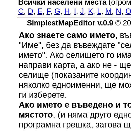
Всички населени места
(огром
C
,
D
,
E
,
F
,
G
,
H
,
I
,
J
,
K
,
L
,
M
,
N
,
SimplestMapEditor v.0.9
© 20
Ако знаете само името
, в
"Име", без да въвеждате "се
името". Ако селището го им
направи карта, а ако не - щ
селище (показаните координ
няколко едноименни, ще мож
ги изберете.
Ако името е въведено и то
мястото
, (и няма друго ед
програмна грешка, затова щ