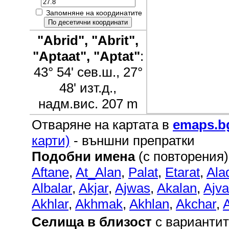
Запомняне на координатите
"Abrid", "Abrit",
"Aptaat", "Aptat"
:
43° 54' сев.ш., 27°
48' изт.д.,
надм.вис. 207 m
Отваряне на картата в
emaps.b
карти)
- външни препратки
Подобни имена
(с повторения)
Aftane
,
At_Alan
,
Palat
,
Etarat
,
Ala
Albalar
,
Akjar
,
Ajwas
,
Akalan
,
Ajva
Akhlar
,
Akhmak
,
Akhlan
,
Akchar
,
Селища в близост
с вариантит