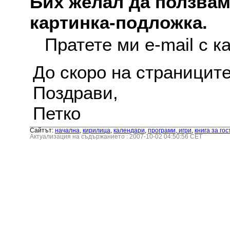
Бих желал да ползвам
картинка-подложка.
Пратете ми e-mail с к
До скоро на страниците
Поздрави,
Петко
Сайтът:
началнa
,
кирилица
,
календари
,
програми, игри
,
книга за гос
Актуализация на съдържанието : 2007-10-02 04:50:56 CET