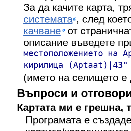
За да качите карта, т
системата
, след коет
качване
от страничнат
описание въведете пр
местоположението на A
кирилица (Aptaat)|43°
(името на селището е 
Въпроси и отговор
Картата ми е грешна, т
Програмата е създаде