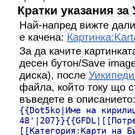
Кратки указания за
Най-напред вижте дали
е качена:
Картинка:Kart
За да качите картинкат
десен бутон/Save image 
диска), после
Уикипеди
файла, който току що с
въведете в описанието
{{Dot5ko|Име на кирили
48'|207}}{{GFDL|[[Потр
[[Категория:Карти на Б