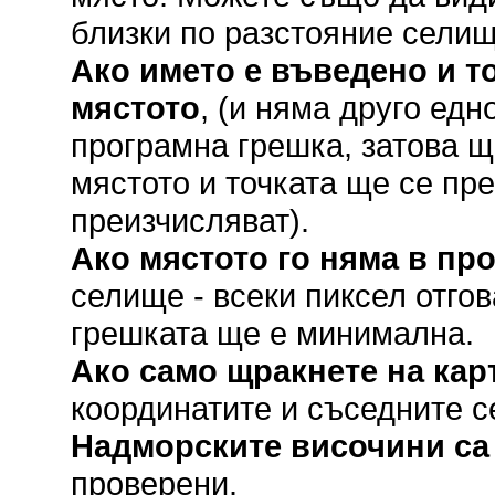
близки по разстояние селищ
Ако името е въведено и то
мястото
, (и няма друго ед
програмна грешка, затова щ
мястото и точката ще се пр
преизчисляват).
Ако мястото го няма в пр
селище - всеки пиксел отгов
грешката ще е минимална.
Ако само щракнете на кар
координатите и съседните с
Надморските височини са
проверени.