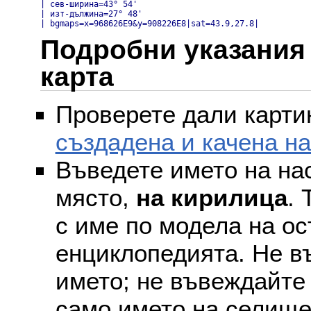
| сев-ширина=43° 54'

| изт-дължина=27° 48'

| bgmaps=x=968626E9&y=908226E8|sat=43.9,27.8|
Подробни указания 
карта
Проверете дали картин
създадена и качена н
Въведете името на на
място,
на кирилица
. 
с име по модела на ос
енциклопедията. Не въ
името; не въвеждайте 
само името на селище