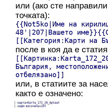
или (ако сте направили
точката):
{{Not5ko|Име на кирили
48'|207|Вашето име}}{{
[[Категория:Карти на Б
после в коя да е статия
[[Картинка:Karta_172_2
България, местоположен
отбелязано]]
или, в статиите за нас
както е означено:
| карта=Karta_172_20_Aptaat

| надм-височина=207
