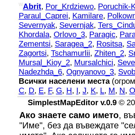
w
Abrit
,
Por_Krdziewo
,
Poruchik-
Paraul_Caprei
,
Kamilare
,
Polkown
Severnyak
,
Severnjak
,
Ters_Cind
Khordala
,
Orlovo_3
,
Paragic
,
Para
Zementsi
,
Saragea_2
,
Rositsa
,
Sa
Zagortsi
,
Tschamurlii
,
Zhiten_2
,
S
Mursal_Kioy_2
,
Mursalchici
,
Seve
Nadezhda_6
,
Ognyanovo_3
,
Svo
Всички населени места
(огром
C
,
D
,
E
,
F
,
G
,
H
,
I
,
J
,
K
,
L
,
M
,
N
,
SimplestMapEditor v.0.9
© 20
Ако знаете само името
, в
"Име", без да въвеждате "се