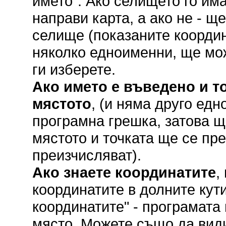
името". Ако селището го им
направи карта, а ако не - щ
селище (показаните координ
няколко едноименни, ще мож
ги изберете.
Ако името е въведено и то
мястото
, (и няма друго ед
програмна грешка, затова щ
мястото и точката ще се пр
преизчисляват).
Ако знаете координатите
,
координатите в долните кут
координатите" - програмата
място. Можете също да вид