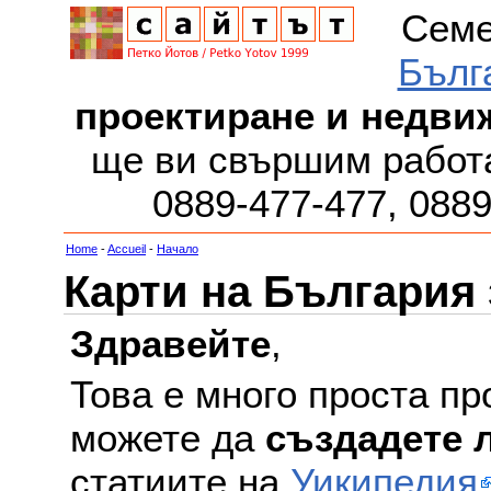
Семе
Бълг
проектиране и недви
ще ви свършим работа
0889-477-477, 088
Home
-
Accueil
-
Начало
Карти на България
Здравейте
,
Това е много проста пр
можете да
създадете 
статиите на
Уикипедия