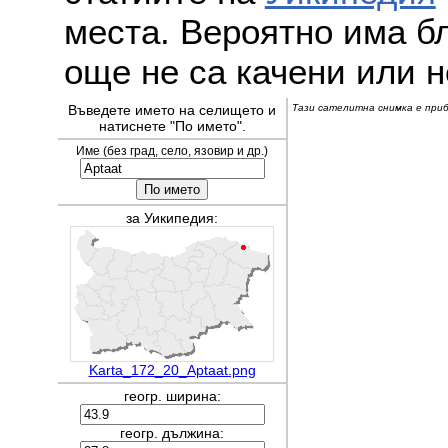
места. Вероятно има бл
още не са качени или н
Въведете името на селището и
Тази сателитна снимка е прибл
натиснете "По името".
Име (без град, село, язовир и др.)
за Уикипедия:
Karta_172_20_Aptaat.png
геогр. ширина:
геогр. дължина: