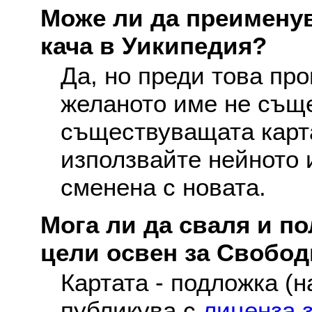
Може ли да преименув
кача в Уикипедия?
Да, но преди това про
желаното име не съще
съществуващата карта
използвайте нейното 
сменена с новата.
Мога ли да сваля и по
цели освен за Свобо
Картата - подложка (н
публикува с
лиценза 