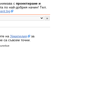
занимава с
проектиране и
а по най-добрия начин! Tел.
ent.bg
ите на
Уикипедия
за
не са съвсем точни.
кипедия: