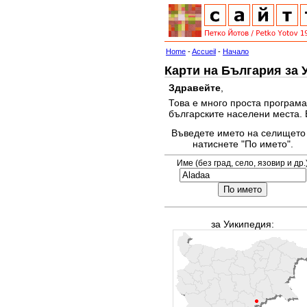
Home
-
Accueil
-
Начало
Карти на България за 
Здравейте
,
Това е много проста програма
българските населени места. 
Въведете името на селището
натиснете "По името".
Име (без град, село, язовир и др.
за Уикипедия: