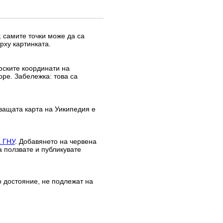
 самите точки може да са
рху картинката.
афските координати на
оре. Забележка: това са
ващата карта на Уикипедия е
а ГНУ
. Добавянето на червена
а ползвате и публикувате
о достояние, не подлежат на