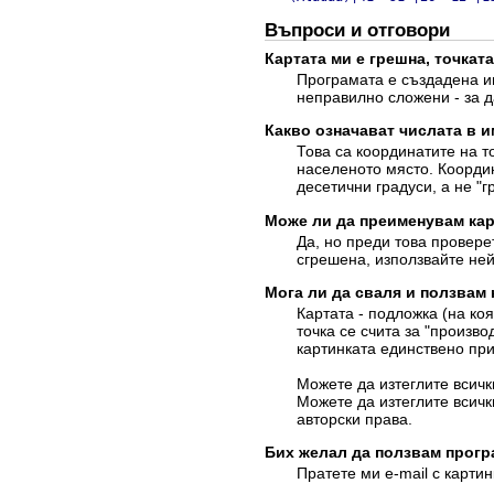
Въпроси и отговори
Картата ми е грешна, точката
Програмата е създадена им
неправилно сложени - за д
Какво означават числата в и
Това са координатите на т
населеното място. Координ
десетични градуси, а не "г
Може ли да преименувам кар
Да, но преди това провере
сгрешена, използвайте ней
Мога ли да сваля и ползвам
Картата - подложка (на ко
точка се счита за "произво
картинката единствено при
Можете да изтеглите всич
Можете да изтеглите всич
авторски права.
Бих желал да ползвам прогр
Пратете ми e-mail с картин