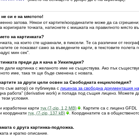
 не си е на мястото!
енно затова. Някои от картите/координатите може да са сгрешени;
а коригирате точката, натиснете с мишката на правилното място въ
мето на картинката?
очката, на които сте щракнали, в пиксели. Те са различни от геогр
атите се показват само за въведените карти, в текстовите полета г
радус мин сек".
тинката преди да я кача в Уикипедия?
те дали картинка с желаното име не съществува. Ако пък съществу
ното име, така тя ще бъде сменена с новата.
 картите за други цели освен за Свободната енциклопедия?
ято съм автор) се публикува с
лиценза за свободна документация н
дна работа" (derivative work) и попада под същия лиценз. Можете д
 тези условия.
ки изработени карти
тук (7-zip, 1,2 MB)
. Картите са с лиценз GFDL
ки координати
тук, (7-zip, 137 kB)
. Координатите са в общественот
амата с друга картинка-подложка.
ката и кратко описание.