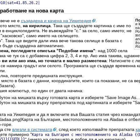
910|sat=41.85,26.2|
работване на нова карта
 вече не е
създадена и качена на Уикипедия
.
П
и 
ото място,
на кирилица
. Така ще създадете картинка с име по
н
 в енциклопедията. Не въвеждайте "с." за село, само името; не
Ро
 "хасковско", само името на селището.
te
an
". Така ще видите дали има вече такова селище в базата с
fr
е бъде създадена автоматично.
Ro
шена, погледнете списъка "Подобни имена"
: над 1000 села
ка че тук са с добавена цифра 2, 3, 4 и пр. Ако има такива, щракнет
 ви или ако има, но точката е малко разместена
: Натиснете с л
о се намира градът или селото. Програмата ще създаде временна ка
ли.
елна, повторете предишната инструкция.
място в базата с данни, координатите, които са показани, не са ве
базата).
шия компютър, по един от двата начина:
утон на мишката върху готовата карта и изберете "Save Image As...
бутон на мишката върху препратката под картинката и изберете "Sav
ата на Уикипедия и да я включите във Вашата статия чрез командат
ladaa.png|Карта на България, местоположението на Aladaa е отбел
-горе.
да сте
влезли в системата
, след което използвайте препратката
к
дете примерно "
Карта на България с местоположението на Aladaa {{
55}}{{GFDL}}
" (името на селището е добре да е на кирилица).