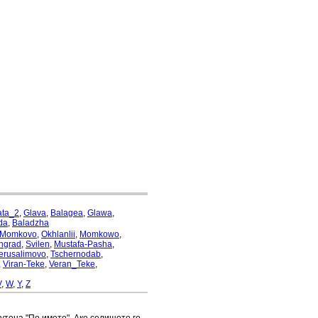
ata_2
,
Glava
,
Balagea
,
Glawa
,
da
,
Baladzha
Momkovo
,
Okhlanlii
,
Momkowo
,
ngrad
,
Svilen
,
Mustafa-Pasha
,
erusalimovo
,
Tschernodab
,
,
Viran-Teke
,
Veran_Teke
,
V
,
W
,
Y
,
Z
бутона "По името". Ако селището го