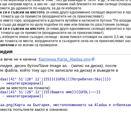
а ще направи карта, а ако не - ще покаже най-близкото по име селище (показа
жете да щракнете по-надолу, за да ги изберете.
не си е съвсем на мястото
, (и няма друго едноименно селище) вероятно е пр
и точката ще се премести (координатите не се преизчисляват).
те името горе, координатите в долните кутийки и натиснете бутона "По коорд
е също да видите по-долу подобни по име или близки по разстояние селища.
не си е съвсем на мястото
, (и няма друго едноименно селище) вероятно е пр
и точката ще се премести (координатите не се преизчисляват).
а
, изберете някое съседно селище - всеки пиксел отговаря на около 3,5 км, та
амо точката се мести, координатите и съседните села не се преизчисляват зас
изителни
и не всички са проверени.
педия
а вече не е качена:
Картинка:Karta_Aladaa.png
.
ипедия, десен бутон/Save image as... (запис на диска), после
ете файла, който току що сте записали на диска) и въведете в
adaa)|41° 51'|26° 12'|155}}{{GFDL|[[Потребител:5ko|]]}}
я - некатегоризирани]]
ии за мястото на точката):
adaa)|41° 51'|26° 12'|155|Вашето име}}{{GFDL|~~~}}
я - некатегоризирани]]
daa.png|Карта на България, местоположението на Aladaa е отбеляза
 места попълнете както е означено: