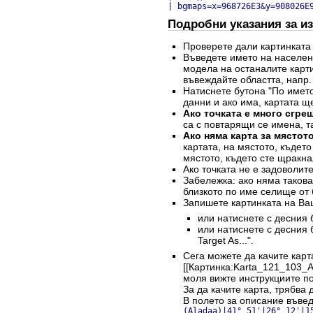
| bgmaps=x=968726E3&y=908026E
Подробни указания за из
Проверете дали картинката
Въведете името на населен
модела на останалите карти
въвеждайте областта, напр.
Натиснете бутона "По името
данни и ако има, картата щ
Ако точката е много сгре
са с повтарящи се имена, та
Ако няма карта за мястото
картата, на мястото, къдет
мястото, където сте щракна
Ако точката не е задоволит
Забележка: ако няма такова 
близкото по име селище от 
Запишете картинката на Ва
или натиснете с десния б
или натиснете с десния 
Target As...".
Сега можете да качите карт
[[Картинка:Karta_121_103_A
моля вижте инструкциите по
За да качите карта, трябва 
В полето за описание въве
(Aladaa)|41° 51'|26° 12'|1