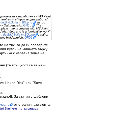
одложката
е изработена с MS Paint
IrfanView и е "производна работа"
а
de:Bild:Sofia in BG.png
, автор
ни Хайденрайх,
GFDL
.
The
mplate map is created with MS Paint
d IrfanView and is a "derivative work"
om
de:Bild:Sofia in BG.png
, author
nny Heidenreich,
GFDL
.
е на тях, за да ги проверите.
евия бутон на мишката върху
ртинка с червена точка на
рни (те всъщност са за най-
";
e Link to Disk" или "Save
а:
язано]]. За статии с шаблони
ачване
от страничната лента.
Dot5ko|Име на кирилица