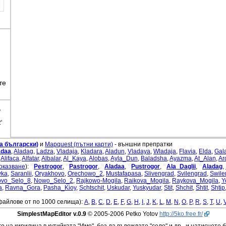
те
,
'
а български)
и
Mapquest (пътни карти)
- външни препратки
adaa
,
Aladag
,
Ladza
,
Vladaja
,
Kladara
,
Aladun
,
Vladaya
,
Wladaja
,
Flavia
,
Elda
,
Gal
,
Alifaca
,
Alfatar
,
Albalar
,
Al_Kaya
,
Alobas
,
Ayla_Dun
,
Baladsha
,
Ayazma
,
At_Alan
,
Ar
w
w
w
w
w
w
оказване
):
Pestrogor
,
Pastrogor
,
Aladaa
,
Pustrogor
,
Ala_Daglii
,
Aladag
,
vka
,
Saranlii
,
Oryakhovo
,
Orechowo_2
,
Mustafapasa
,
Slivengrad
,
Svilengrad
,
Swile
vo_Selo_8
,
Nowo_Selo_2
,
Rajkowo-Mogila
,
Raikova_Mogila
,
Raykova_Mogila
,
Y
a
,
Ravna_Gora
,
Pasha_Kioy
,
Schtschit
,
Uskudar
,
Yuskyudar
,
Stit
,
Shchit
,
Shtit
,
Shtip
файлове от по 1000 селища):
A
,
B
,
C
,
D
,
E
,
F
,
G
,
H
,
I
,
J
,
K
,
L
,
M
,
N
,
O
,
P
,
R
,
S
,
T
,
U
,
SimplestMapEditor v.0.9
© 2005-2006 Petko Yotov
http://5ko.free.fr/
го на кирилица в кутийката "Име", без да въвеждате "село" и др., и натиснете 