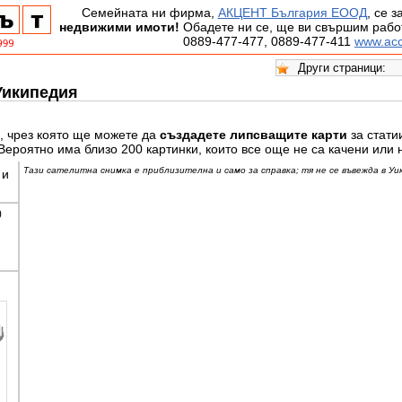
Семейната ни фирма,
АКЦЕНТ България ЕООД
, се 
недвижими имоти!
Обадете ни се, ще ви свършим работ
0889-477-477, 0889-477-411
www.acc
Уикипедия
, чрез която ще можете да
създадете липсващите карти
за стати
Вероятно има близо 200 картинки, които все още не са качени или 
Тази сателитна снимка е приблизителна и само за справка; тя не се въвежда в Уи
 и
)