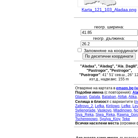
Karta_121_103_Aladaa.png
геогр. ширина:
геогр. дължина:
Запомняне на координати
"Aladaa", "Aladag", "Ala_Daglii"
"Pastrogor", "Pestrogor",
"Pustrogor"
: 41° 51' сев.ш., 26° 12
изт.д., надм.вис. 155 m
Отваряне на картата в
emaps.bg (н
Подобни имена
(с повторения):
Al
Glavan
,
Galata
,
Balaban
,
Alifak
,
Alika
Селища в близост
с вариантите (
п
Zafirovo_2
,
Lefka
,
Kirilowo
,
Lefke
,
Le
Svilengrade
,
Vaskovo
,
Mladinowo
,
No
Siva_Reka
,
Siwa_Reka
,
Rawna_Gor
Tscherepowo
,
Syulya_Kioy
,
Teke
Всички населени места
(огромни 
Ако знаете само името
, въведете 