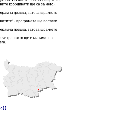
ните координати ще са за него).
ограмна грешка, затова щракнете
инатите" - програмата ще постави
ограмна грешка, затова щракнете
ка че грешката ще е минимална.
ега.
но]]