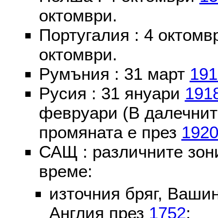
октомври.
Португалия : 4 октом
октомври.
Румъния : 31 март
191
Русия : 31 януари
191
февруари (В далечнит
промяната е през
192
САЩ : различните зон
време:
източния бряг, Вашин
Англия през
1752
;