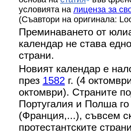
условията на
лиценза за св
(Съавтори на оригинала: Lo
Преминаването от юлиа
календар не става едн
страни.
Новият календар е нало
през
1582
г. (4 октомвр
октомври). Страните по
Португалия и Полша го
(Франция,...), съвсем с
протестантските стран