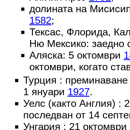
долината на Мисисип
1582
;
Тексас, Флорида, Ка
Ню Мексико: заедно 
Аляска: 5 октомври
1
октомври, когато ста
Турция : преминаване
1 януари
1927
.
Уелс (както Англия) :
последван от 14 септе
Унгария : 21 октомври