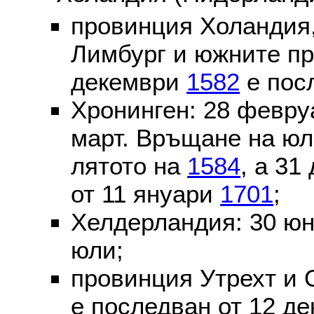
провинция Холандия,
Лимбург и южните пр
декември
1582
е пос
Хронинген: 28 февр
март. Връщане на юл
лятото на
1584
, а 31
от 11 януари
1701
;
Хелдерландия: 30 ю
юли;
провинция Утрехт и 
е последван от 12 де