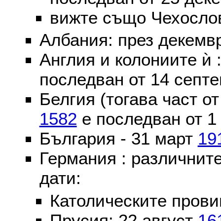
вижте също Чехослов
Албания: през декем
Англия и колониите ѝ 
последван от 14 септе
Белгия (тогава част о
1582
е последван от 1
България - 31 март
19
Германия : различнит
дати:
Католическите пров
Прусия: 22 август
16