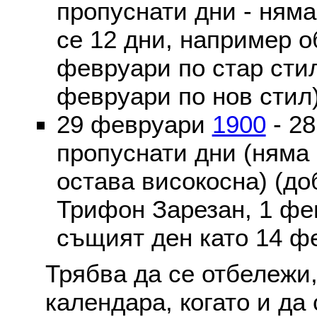
пропуснати дни - ням
се 12 дни, например о
февруари по стар стил
февруари по нов стил
29 февруари
1900
- 2
пропуснати дни (няма
остава високосна) (до
Трифон Зарезан, 1 фе
същият ден като 14 ф
Трябва да се отбележи,
календара, когато и да 