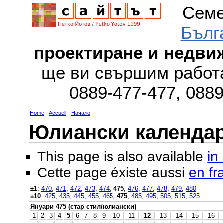
Семе
Бълг
проектиране и недви
ще ви свършим работа
0889-477-477, 088
Home
-
Accueil
-
Начало
Юлиански календар з
This page is also available
in
Cette page éxiste aussi
en fr
±1
:
470
,
471
,
472
,
473
,
474
,
475
,
476
,
477
,
478
,
479
,
480
±10
:
425
,
435
,
445
,
455
,
465
,
475
,
485
,
495
,
505
,
515
,
525
Януари 475 (стар стил/юлиански)
1
2
3
4
5
6
7
8
9
10
11
12
13
14
15
16