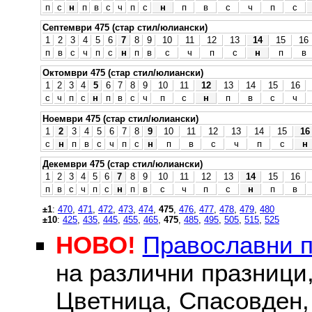
п
с
н
п
в
с
ч
п
с
н
п
в
с
ч
п
с
Септември 475 (стар стил/юлиански)
1
2
3
4
5
6
7
8
9
10
11
12
13
14
15
16
п
в
с
ч
п
с
н
п
в
с
ч
п
с
н
п
в
Октомври 475 (стар стил/юлиански)
1
2
3
4
5
6
7
8
9
10
11
12
13
14
15
16
с
ч
п
с
н
п
в
с
ч
п
с
н
п
в
с
ч
Ноември 475 (стар стил/юлиански)
1
2
3
4
5
6
7
8
9
10
11
12
13
14
15
16
с
н
п
в
с
ч
п
с
н
п
в
с
ч
п
с
н
Декември 475 (стар стил/юлиански)
1
2
3
4
5
6
7
8
9
10
11
12
13
14
15
16
п
в
с
ч
п
с
н
п
в
с
ч
п
с
н
п
в
±1
:
470
,
471
,
472
,
473
,
474
,
475
,
476
,
477
,
478
,
479
,
480
±10
:
425
,
435
,
445
,
455
,
465
,
475
,
485
,
495
,
505
,
515
,
525
НОВО!
Православни 
на различни празници
Цветница, Спасовден, 