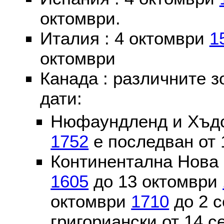
октомври.
Италия : 4 октомври
1
октомври
Канада : различните 
дати:
Нюфаундленд и Хъдс
1752
е последван от 
Континентална Нова 
1605
до 13 октомври
октомври
1710
до 2 
григориански от 14 