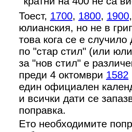
кратни на 400 не са в
Тоест,
1700
,
1800
,
1900
юлианския, но не в гри
това кога се е случило
по "стар стил" (или юл
за "нов стил" е различ
преди 4 октомври
1582
един официален календ
и всички дати се запаз
поправка.
Ето необходимите попр