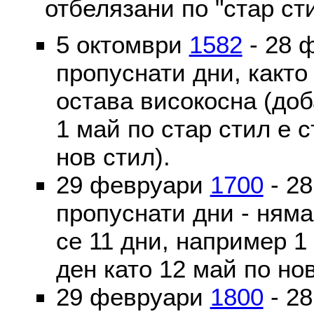
отбелязани по "стар ст
5 октомври
1582
- 28 
пропуснати дни, както
остава високосна (доб
1 май по стар стил е 
нов стил).
29 февруари
1700
- 2
пропуснати дни - ням
се 11 дни, например 1
ден като 12 май по но
29 февруари
1800
- 2