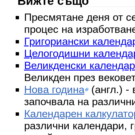
Вижте също
Пресмятане деня от се
процес на изработван
Григориански календар
Целогодишни календа
Великденски календар
Великден през векове
Нова година
(англ.) -
започвала на различни
Календарен калкулато
различни календари, г