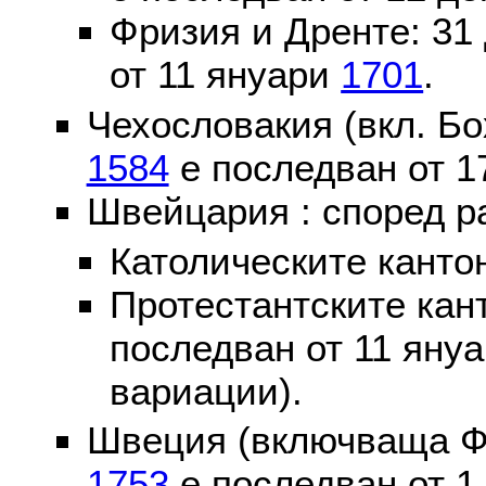
Фризия и Дренте: 31
от 11 януари
1701
.
Чехословакия (вкл. Бо
1584
е последван от 1
Швейцария : според р
Католическите канто
Протестантските кан
последван от 11 яну
вариации).
Швеция (включваща Ф
1753
е последван от 1