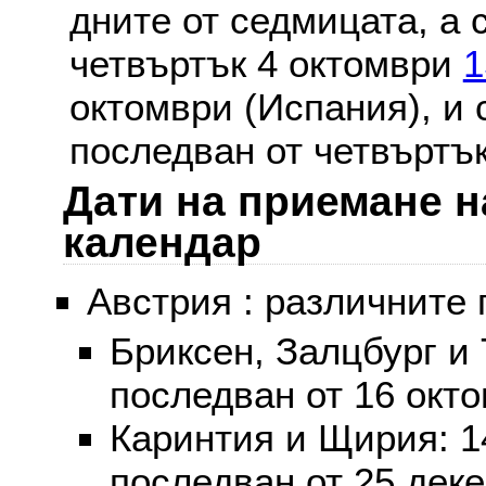
дните от седмицата, а 
четвъртък 4 октомври
1
октомври (Испания), и
последван от четвъртък
Дати на приемане н
календар
Австрия : различните 
Бриксен, Залцбург и
последван от 16 окт
Каринтия и Щирия: 
последван от 25 дек