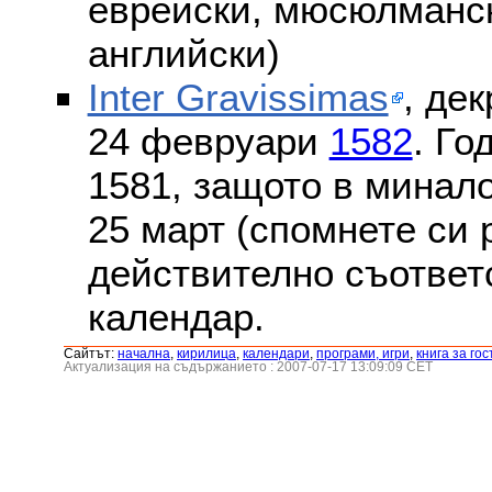
еврейски, мюсюлмански
английски)
Inter Gravissimas
, дек
24 февруари
1582
. Го
1581, защото в минало
25 март (спомнете си
действително съответс
календар.
Сайтът:
началнa
,
кирилица
,
календари
,
програми, игри
,
книга за гос
Актуализация на съдържанието : 2007-07-17 13:09:09 CET