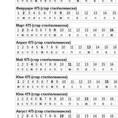
с
ч
п
с
н
п
в
с
ч
п
с
н
п
в
с
ч
Февруари 475 (стар стил/юлиански)
1
2
3
4
5
6
7
8
9
10
11
12
13
14
15
с
н
п
в
с
ч
п
с
н
п
в
с
ч
п
с
Март 475 (стар стил/юлиански)
1
2
3
4
5
6
7
8
9
10
11
12
13
14
15
16
с
н
п
в
с
ч
п
с
н
п
в
с
ч
п
с
н
Април 475 (стар стил/юлиански)
1
2
3
4
5
6
7
8
9
10
11
12
13
14
15
16
в
с
ч
п
с
н
п
в
с
ч
п
с
н
п
в
с
Май 475 (стар стил/юлиански)
1
2
3
4
5
6
7
8
9
10
11
12
13
14
15
16
ч
п
с
н
п
в
с
ч
п
с
н
п
в
с
ч
п
Юни 475 (стар стил/юлиански)
1
2
3
4
5
6
7
8
9
10
11
12
13
14
15
16
н
п
в
с
ч
п
с
н
п
в
с
ч
п
с
н
п
Юли 475 (стар стил/юлиански)
1
2
3
4
5
6
7
8
9
10
11
12
13
14
15
16
в
с
ч
п
с
н
п
в
с
ч
п
с
н
п
в
с
Август 475 (стар стил/юлиански)
1
2
3
4
5
6
7
8
9
10
11
12
13
14
15
16