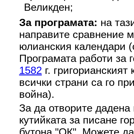
Великден;
За програмата:
на таз
направите сравнение м
юлианския календари (с
Програмата работи за г
1582
г. григорианският
всички страни са го пр
война).
За да отворите дадена 
кутийката за писане го
бутона "ОК". Можете д