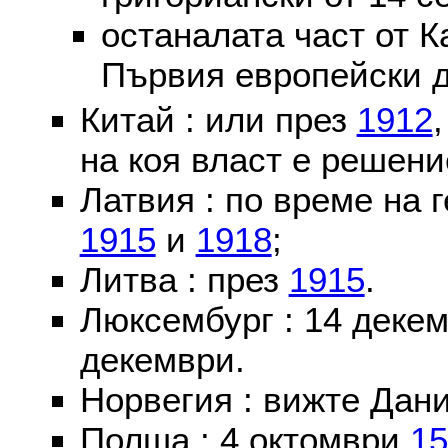
останалата част от К
Първия европейски д
Китай : или през
1912
на коя власт е решени
Латвия : по време на 
1915
и
1918
;
Литва : през
1915
.
Люксембург : 14 деке
декември.
Норвегия : вижте Дани
Полша : 4 октомври
15