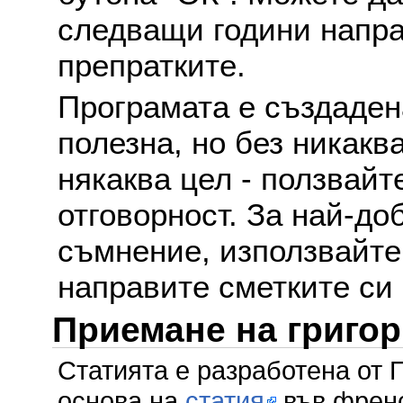
следващи години напра
препратките.
Програмата е създаден
полезна, но без никакв
някаква цел - ползвайт
отговорност. За най-до
съмнение, използвайте 
направите сметките си
Приемане на григо
Статията е разработена от 
основа на
статия
във френс