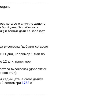
години.
това кога се е случило дадено
н брой дни. За събитията
") и всички дати се запазват
ва високосна (добавят се десет
е 11 дни, например 1 май по
се 12 дни, например
остава високосна) (добавят се
 нов стил)
от седмицата, а само датите
а 2 септември
1752
е