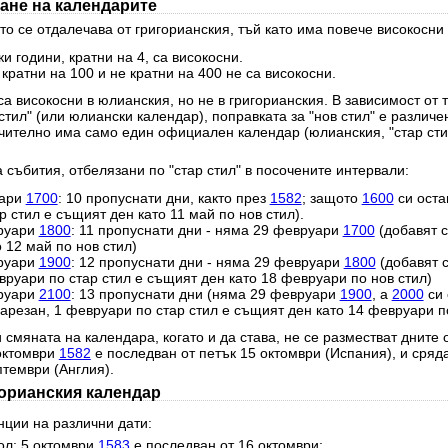
ане на календарите
о се отдалечава от григорианския, тъй като има повече високосни 
и години, кратни на 4, са високосни.
 кратни на 100 и не кратни на 400 не са високосни.
а високосни в юлианския, но не в григорианския. В зависимост от 
стил" (или юлиански календар), поправката за "нов стил" е различе
чително има само един официален календар (юлианския, "стар стил
 събития, отбелязани по "стар стил" в посочените интервали:
уари
1700
: 10 пропуснати дни, както през
1582
; защото
1600
си оста
 стил е същият ден като 11 май по нов стил).
руари
1800
: 11 пропуснати дни - няма 29 февруари
1700
(добавят с
 12 май по нов стил)
руари
1900
: 12 пропуснати дни - няма 29 февруари
1800
(добавят 
вруари по стар стил е същият ден като 18 февруари по нов стил)
руари
2100
: 13 пропуснати дни (няма 29 февруари
1900
, а
2000
си 
резан, 1 февруари по стар стил е същият ден като 14 февруари по
 смяната на календара, когато и да става, не се разместват дните 
 октомври
1582
е последван от петък 15 октомври (Испания), и сряд
птември (Англия).
горианския календар
нции на различни дати:
ол: 5 октомври
1583
е последван от 16 октомври;