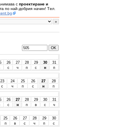
занимава с
проектиране и
а по най-добрия начин! Tел.
ent.bg
5
26
27
28
29
30
31
в
с
ч
п
с
н
п
23
24
25
26
27
28
с
ч
п
с
н
п
5
26
27
28
29
30
31
п
с
н
п
в
с
ч
25
26
27
28
29
30
п
в
с
ч
п
с