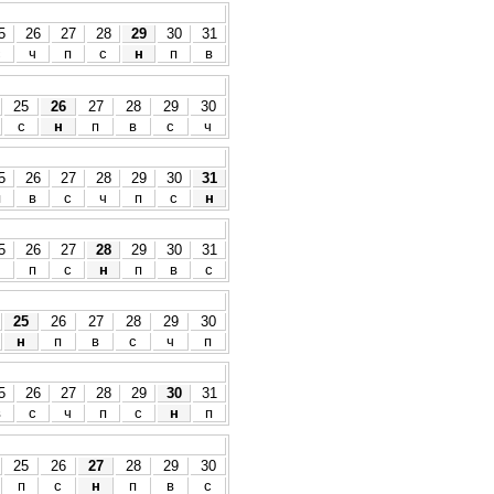
5
26
27
28
29
30
31
с
ч
п
с
н
п
в
25
26
27
28
29
30
с
н
п
в
с
ч
5
26
27
28
29
30
31
п
в
с
ч
п
с
н
5
26
27
28
29
30
31
ч
п
с
н
п
в
с
25
26
27
28
29
30
н
п
в
с
ч
п
5
26
27
28
29
30
31
в
с
ч
п
с
н
п
25
26
27
28
29
30
п
с
н
п
в
с