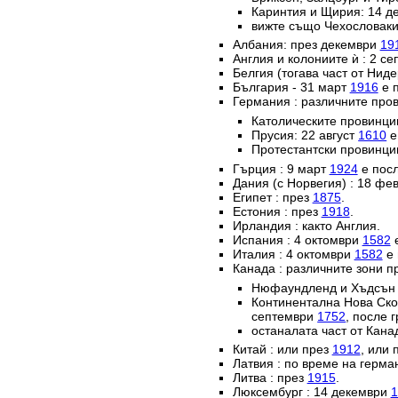
Каринтия и Щирия: 14 
вижте също Чехословаки
Албания: през декември
19
Англия и колониите ѝ : 2 с
Белгия (тогава част от Нид
България - 31 март
1916
е п
Германия : различните пров
Католическите провинц
Прусия: 22 август
1610
е
Протестантски провинци
Гърция : 9 март
1924
е посл
Дания (с Норвегия) : 18 ф
Египет : през
1875
.
Естония : през
1918
.
Ирландия : както Англия.
Испания : 4 октомври
1582
е
Италия : 4 октомври
1582
е 
Канада : различните зони п
Нюфаундленд и Хъдсън б
Континентална Нова Ско
септември
1752
, после 
останалата част от Кана
Китай : или през
1912
, или 
Латвия : по време на герм
Литва : през
1915
.
Люксембург : 14 декември
1