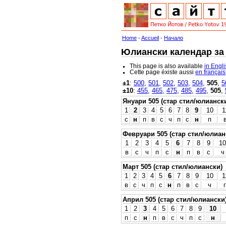
Home
-
Accueil
-
Начало
Юлиански календар за 5
This page is also available
in Engl
Cette page éxiste aussi
en français
±1
:
500
,
501
,
502
,
503
,
504
,
505
,
5
±10
:
455
,
465
,
475
,
485
,
495
,
505
,
Януари 505 (стар стил/юлианск
1
2
3
4
5
6
7
8
9
10
1
с
н
п
в
с
ч
п
с
н
п
Февруари 505 (стар стил/юлиан
1
2
3
4
5
6
7
8
9
10
в
с
ч
п
с
н
п
в
с
ч
Март 505 (стар стил/юлиански)
1
2
3
4
5
6
7
8
9
10
1
в
с
ч
п
с
н
п
в
с
ч
Април 505 (стар стил/юлиански
1
2
3
4
5
6
7
8
9
10
п
с
н
п
в
с
ч
п
с
н