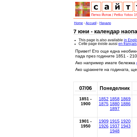
Home
-
Accueil
-
Начало
7 юни - календар наоп
This page is also available
in Engl
Cette page éxiste aussi
en français
Привет! Ето още една необикн
пада през годините 1851 - 210
Ако например имате бележка
Ако щракнете на годината, ще
07/06
Понеделник
1851 -
1852
1858
1869
1900
1875
1880
1886
1897
1901 -
1909
1915
1920
1950
1926
1937
1943
1948