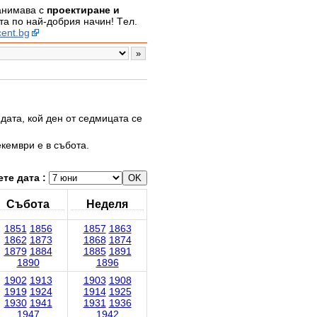
занимава с
проектиране и
а по най-добрия начин! Tел.
ent.bg
дата, кой ден от седмицата се
екември е в събота.
те дата :
Събота
Неделя
1851
1856
1857
1863
1862
1873
1868
1874
1879
1884
1885
1891
1890
1896
1902
1913
1903
1908
1919
1924
1914
1925
1930
1941
1931
1936
1947
1942