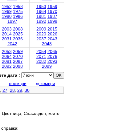
1952
1958
1953
1959
1969
1975
1964
1970
1980
1986
1981
1987
1997
1992
1998
2003
2008
2009
2015
2014
2025
2020
2026
2031
2036
2037
2043
2042
2048
2053
2059
2054
2065
2064
2070
2071
2076
2081
2087
2082
2093
2092
2098
2099
те дата :
ноември
декември
,
27
,
28
,
29
,
30
, Цветница, Спасовден, които
 справка;