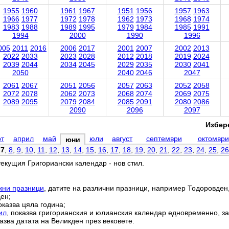
1955
1960
1961
1967
1951
1956
1957
1963
1966
1977
1972
1978
1962
1973
1968
1974
1983
1988
1989
1995
1979
1984
1985
1991
1994
2000
1990
1996
005
2011
2016
2006
2017
2001
2007
2002
2013
2022
2033
2023
2028
2012
2018
2019
2024
2039
2044
2034
2045
2029
2035
2030
2041
2050
2040
2046
2047
2061
2067
2051
2056
2057
2063
2052
2058
2072
2078
2062
2073
2068
2074
2069
2075
2089
2095
2079
2084
2085
2091
2080
2086
2090
2096
2097
Избере
т
април
май
юли
август
септември
октомври
юни
,
7
,
8
,
9
,
10
,
11
,
12
,
13
,
14
,
15
,
16
,
17
,
18
,
19
,
20
,
21
,
22
,
23
,
24
,
25
,
26
текущия Григориански календар - нов стил.
жни празници
, датите на различни празници, например Тодоровден
ен;
оказва цяла година;
ил
, показва григорианския и юлианския календар едновременно, за
азва датата на Великден през вековете.