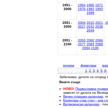
1951 -
1954
1965
1971
2000
1976
1982
1993
1999
2001 -
2004
2010
2021
2
2050
2027
2032
2038
2049
2051 -
2055
2060
2066
2100
2077
2083
2088
2094
2100
януари
февруари
мар
1
,
2
,
3
,
4
,
5
,
6
Забележка: датите са според 
Вижте също
:
НОВО!
Православни подви
зависят от датата на Великд
Вечен годишен календар
, п
Календар стар стил - нов ст
Великденски календар
- пок