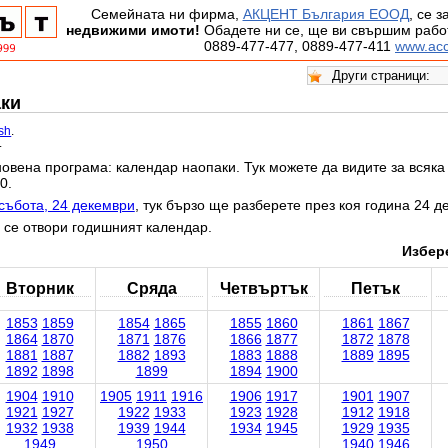
Семейната ни фирма,
АКЦЕНТ България ЕООД
, се 
недвижими имоти!
Обадете ни се, ще ви свършим работ
0889-477-477, 0889-477-411
www.acc
аки
ish
.
.
овена програма: календар наопаки. Тук можете да видите за всяка 
0.
събота, 24 декември
, тук бързо ще разберете през коя година 24 д
 се отвори годишният календар.
Избере
Вторник
Сряда
Четвъртък
Петък
1853
1859
1854
1865
1855
1860
1861
1867
1864
1870
1871
1876
1866
1877
1872
1878
1881
1887
1882
1893
1883
1888
1889
1895
1892
1898
1899
1894
1900
1904
1910
1905
1911
1916
1906
1917
1901
1907
1921
1927
1922
1933
1923
1928
1912
1918
1932
1938
1939
1944
1934
1945
1929
1935
1949
1950
1940
1946