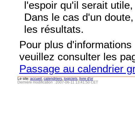
l'espoir qu'il serait uti
Dans le cas d'un doute, 
les résultats.
Pour plus d'informations s
veuillez consulter les p
Passage au calendrier g
Le site:
accueil
,
calendriers
,
logiciels
,
livre d'or
Dernière modification : 2007-06-11 13:41:50 CET