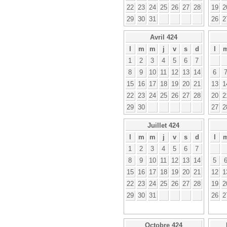
22
23
24
25
26
27
28
19
2
29
30
31
26
2
Avril 424
l
m
m
j
v
s
d
l
1
2
3
4
5
6
7
8
9
10
11
12
13
14
6
15
16
17
18
19
20
21
13
1
22
23
24
25
26
27
28
20
2
29
30
27
2
Juillet 424
l
m
m
j
v
s
d
l
1
2
3
4
5
6
7
8
9
10
11
12
13
14
5
15
16
17
18
19
20
21
12
1
22
23
24
25
26
27
28
19
2
29
30
31
26
2
Octobre 424