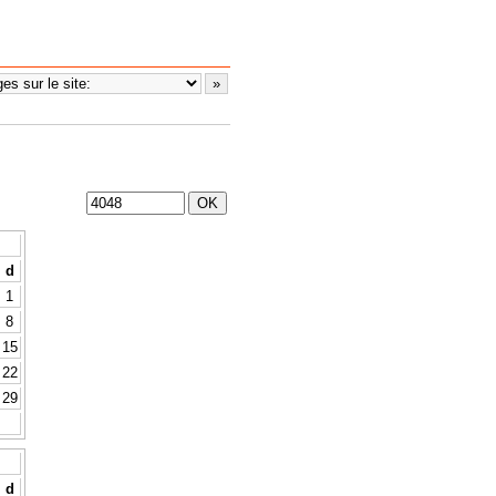
d
1
8
15
22
29
d