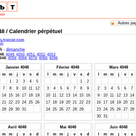
8 / Calendrier pérpétuel
български език
.
ish
.
i
-
dimanche
48
,
4049
,
4050
,
4051
,
4052
,
4053
048
,
4058
,
4068
,
4078
,
4088
,
4098
Janvier 4048
Février 4048
Mars 4048
m
m
j
v
s
d
l
m
m
j
v
s
d
l
m
m
j
v
s
1
2
3
4
5
1
2
7
8
9
10
11
12
3
4
5
6
7
8
9
2
3
4
5
6
7
14
15
16
17
18
19
10
11
12
13
14
15
16
9
10
11
12
13
14
21
22
23
24
25
26
17
18
19
20
21
22
23
16
17
18
19
20
21
28
29
30
31
24
25
26
27
28
29
23
24
25
26
27
28
30
31
Avril 4048
Mai 4048
Juin 4048
m
m
j
v
s
d
l
m
m
j
v
s
d
l
m
m
j
v
s