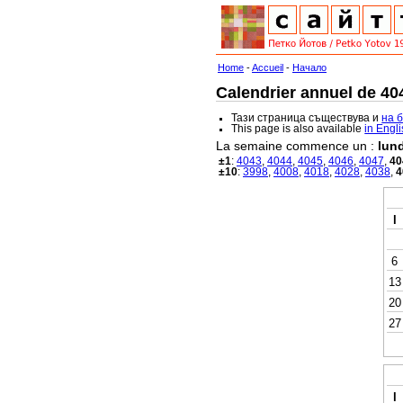
Home
-
Accueil
-
Начало
Calendrier annuel de 404
Тази страница съществува и
на 
This page is also available
in Engl
La semaine commence un :
lund
±1
:
4043
,
4044
,
4045
,
4046
,
4047
,
40
±10
:
3998
,
4008
,
4018
,
4028
,
4038
,
4
l
6
13
20
27
l