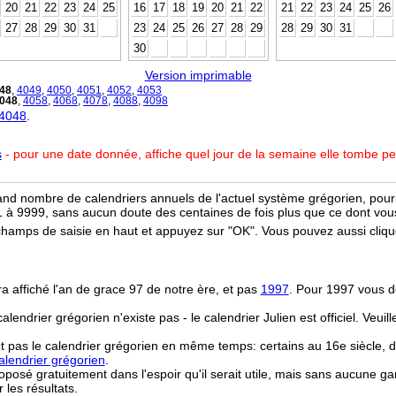
20
21
22
23
24
25
16
17
18
19
20
21
22
21
22
23
24
25
26
27
28
29
30
31
23
24
25
26
27
28
29
28
29
30
31
30
Version imprimable
48
,
4049
,
4050
,
4051
,
4052
,
4053
048
,
4058
,
4068
,
4078
,
4088
,
4098
 4048
.
s
- pour une date donnée, affiche quel jour de la semaine elle tombe p
and nombre de calendriers annuels de l'actuel système grégorien, pour 
 à 9999, sans aucun doute des centaines de fois plus que ce dont vous
champs de saisie en haut et appuyez sur "OK". Vous pouvez aussi clique
ra affiché l'an de grace 97 de notre ère, et pas
1997
. Pour 1997 vous d
 calendrier grégorien n'existe pas - le calendrier Julien est officiel. Veui
t pas le calendrier grégorien en même temps: certains au 16e siècle, d
lendrier grégorien
.
osé gratuitement dans l'espoir qu'il serait utile, mais sans aucune ga
r les résultats.