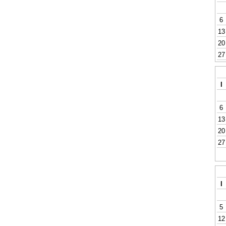
6
13
20
27
l
6
13
20
27
l
5
12