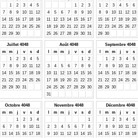
1
2
3
4
5
1
2
3
1
2
3
4
5
6
7
8
9
10
11
12
4
5
6
7
8
9
10
8
9
10
11
12
13
14
15
16
17
18
19
11
12
13
14
15
16
17
15
16
17
18
19
20
21
22
23
24
25
26
18
19
20
21
22
23
24
22
23
24
25
26
27
28
29
30
25
26
27
28
29
30
31
29
30
Juillet 4048
Août 4048
Septembre 4048
m
m
j
v
s
d
l
m
m
j
v
s
d
l
m
m
j
v
s
1
2
3
4
5
1
2
1
2
3
4
5
7
8
9
10
11
12
3
4
5
6
7
8
9
7
8
9
10
11
12
14
15
16
17
18
19
10
11
12
13
14
15
16
14
15
16
17
18
19
21
22
23
24
25
26
17
18
19
20
21
22
23
21
22
23
24
25
26
28
29
30
31
24
25
26
27
28
29
30
28
29
30
31
Octobre 4048
Novembre 4048
Décembre 4048
m
m
j
v
s
d
l
m
m
j
v
s
d
l
m
m
j
v
s
1
2
3
4
1
1
2
3
4
5
6
7
8
9
10
11
2
3
4
5
6
7
8
7
8
9
10
11
12
13
14
15
16
17
18
9
10
11
12
13
14
15
14
15
16
17
18
19