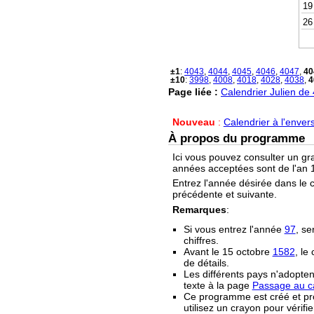
19
26
±1
:
4043
,
4044
,
4045
,
4046
,
4047
,
40
±10
:
3998
,
4008
,
4018
,
4028
,
4038
,
4
Page liée :
Calendrier Julien de
Nouveau
:
Calendrier à l'enver
À propos du programme
Ici vous pouvez consulter un gr
années acceptées sont de l'an 1
Entrez l'année désirée dans le 
précédente et suivante.
Remarques
:
Si vous entrez l'année
97
, se
chiffres.
Avant le 15 octobre
1582
, le
de détails.
Les différents pays n'adopten
texte à la page
Passage au ca
Ce programme est créé et prop
utilisez un crayon pour vérifie