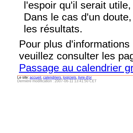
l'espoir qu'il serait uti
Dans le cas d'un doute, 
les résultats.
Pour plus d'informations s
veuillez consulter les p
Passage au calendrier g
Le site:
accueil
,
calendriers
,
logiciels
,
livre d'or
Dernière modification : 2007-06-11 13:41:50 CET