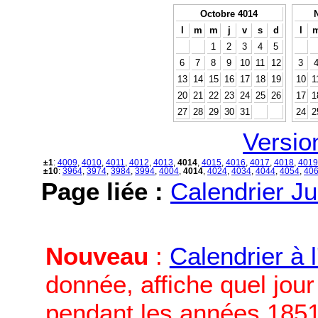
Octobre 4014
l
m
m
j
v
s
d
l
1
2
3
4
5
6
7
8
9
10
11
12
3
13
14
15
16
17
18
19
10
1
20
21
22
23
24
25
26
17
1
27
28
29
30
31
24
2
Versio
±1
:
4009
,
4010
,
4011
,
4012
,
4013
,
4014
,
4015
,
4016
,
4017
,
4018
,
4019
±10
:
3964
,
3974
,
3984
,
3994
,
4004
,
4014
,
4024
,
4034
,
4044
,
4054
,
40
Page liée :
Calendrier Ju
Nouveau
:
Calendrier à 
donnée, affiche quel jou
pendant les années 1851