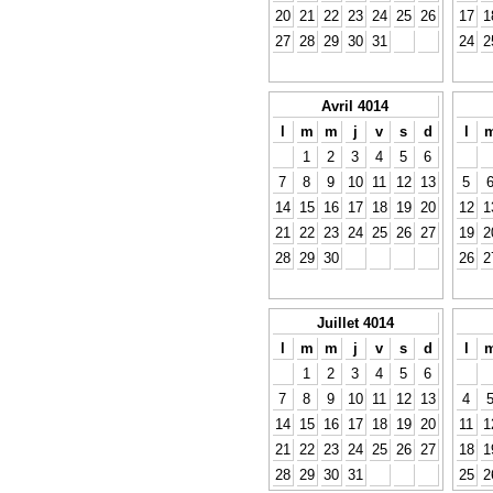
20
21
22
23
24
25
26
17
1
27
28
29
30
31
24
2
Avril 4014
l
m
m
j
v
s
d
l
1
2
3
4
5
6
7
8
9
10
11
12
13
5
14
15
16
17
18
19
20
12
1
21
22
23
24
25
26
27
19
2
28
29
30
26
2
Juillet 4014
l
m
m
j
v
s
d
l
1
2
3
4
5
6
7
8
9
10
11
12
13
4
14
15
16
17
18
19
20
11
1
21
22
23
24
25
26
27
18
1
28
29
30
31
25
2