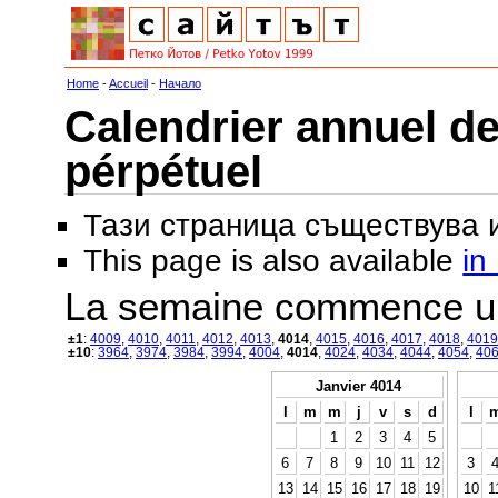
Home
-
Accueil
-
Начало
Calendrier annuel de
pérpétuel
Тази страница съществува
This page is also available
in
La semaine commence u
±1
:
4009
,
4010
,
4011
,
4012
,
4013
,
4014
,
4015
,
4016
,
4017
,
4018
,
4019
±10
:
3964
,
3974
,
3984
,
3994
,
4004
,
4014
,
4024
,
4034
,
4044
,
4054
,
40
Janvier 4014
l
m
m
j
v
s
d
l
1
2
3
4
5
6
7
8
9
10
11
12
3
13
14
15
16
17
18
19
10
1