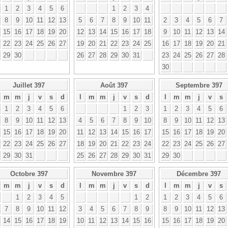
1
2
3
4
5
6
1
2
3
4
8
9
10
11
12
13
5
6
7
8
9
10
11
2
3
4
5
6
7
15
16
17
18
19
20
12
13
14
15
16
17
18
9
10
11
12
13
14
22
23
24
25
26
27
19
20
21
22
23
24
25
16
17
18
19
20
21
29
30
26
27
28
29
30
31
23
24
25
26
27
28
30
Juillet 397
Août 397
Septembre 397
m
m
j
v
s
d
l
m
m
j
v
s
d
l
m
m
j
v
s
1
2
3
4
5
6
1
2
3
1
2
3
4
5
6
8
9
10
11
12
13
4
5
6
7
8
9
10
8
9
10
11
12
13
15
16
17
18
19
20
11
12
13
14
15
16
17
15
16
17
18
19
20
22
23
24
25
26
27
18
19
20
21
22
23
24
22
23
24
25
26
27
29
30
31
25
26
27
28
29
30
31
29
30
Octobre 397
Novembre 397
Décembre 397
m
m
j
v
s
d
l
m
m
j
v
s
d
l
m
m
j
v
s
1
2
3
4
5
1
2
1
2
3
4
5
6
7
8
9
10
11
12
3
4
5
6
7
8
9
8
9
10
11
12
13
14
15
16
17
18
19
10
11
12
13
14
15
16
15
16
17
18
19
20