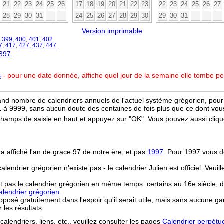
21
22
23
24
25
26
17
18
19
20
21
22
23
22
23
24
25
26
27
28
29
30
31
24
25
26
27
28
29
30
29
30
31
Version imprimable
,
399
,
400
,
401
,
402
7
,
417
,
427
,
437
,
447
 397
.
s
- pour une date donnée, affiche quel jour de la semaine elle tombe p
and nombre de calendriers annuels de l'actuel système grégorien, pour 
 à 9999, sans aucun doute des centaines de fois plus que ce dont vous
champs de saisie en haut et appuyez sur "OK". Vous pouvez aussi clique
ra affiché l'an de grace 97 de notre ère, et pas
1997
. Pour 1997 vous d
 calendrier grégorien n'existe pas - le calendrier Julien est officiel. Veui
t pas le calendrier grégorien en même temps: certains au 16e siècle, d
lendrier grégorien
.
osé gratuitement dans l'espoir qu'il serait utile, mais sans aucune ga
r les résultats.
calendriers, liens, etc., veuillez consulter les pages
Calendrier perpétu