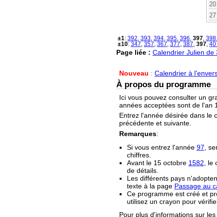
20
27
±1
:
392
,
393
,
394
,
395
,
396
,
397
,
398
±10
:
347
,
357
,
367
,
377
,
387
,
397
,
40
Page liée :
Calendrier Julien de
Nouveau
:
Calendrier à l'enver
À propos du programme
Ici vous pouvez consulter un gr
années acceptées sont de l'an 1
Entrez l'année désirée dans le 
précédente et suivante.
Remarques
:
Si vous entrez l'année
97
, se
chiffres.
Avant le 15 octobre
1582
, le
de détails.
Les différents pays n'adopten
texte à la page
Passage au ca
Ce programme est créé et prop
utilisez un crayon pour vérifie
Pour plus d'informations sur les 