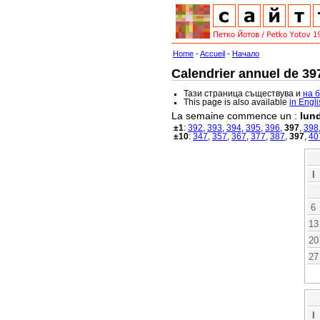
Home
-
Accueil
-
Начало
Calendrier annuel de 397
Тази страница съществува и
на 
This page is also available
in Engl
La semaine commence un :
lund
±1
:
392
,
393
,
394
,
395
,
396
,
397
,
398
±10
:
347
,
357
,
367
,
377
,
387
,
397
,
40
l
6
13
20
27
l