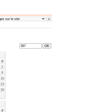
d
2
9
16
23
30
d