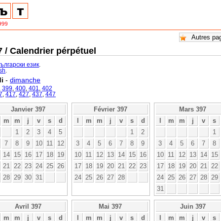
 / Calendrier pérpétuel
български език
.
ish
.
i
-
dimanche
,
399
,
400
,
401
,
402
7
,
417
,
427
,
437
,
447
Janvier 397
Février 397
Mars 397
m
m
j
v
s
d
l
m
m
j
v
s
d
l
m
m
j
v
s
1
2
3
4
5
1
2
1
7
8
9
10
11
12
3
4
5
6
7
8
9
3
4
5
6
7
8
14
15
16
17
18
19
10
11
12
13
14
15
16
10
11
12
13
14
15
21
22
23
24
25
26
17
18
19
20
21
22
23
17
18
19
20
21
22
28
29
30
31
24
25
26
27
28
24
25
26
27
28
29
31
Avril 397
Mai 397
Juin 397
m
m
j
v
s
d
l
m
m
j
v
s
d
l
m
m
j
v
s