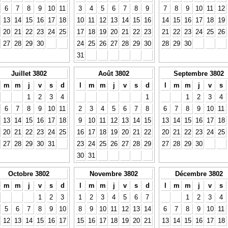
6
7
8
9
10
11
3
4
5
6
7
8
9
7
8
9
10
11
12
13
14
15
16
17
18
10
11
12
13
14
15
16
14
15
16
17
18
19
20
21
22
23
24
25
17
18
19
20
21
22
23
21
22
23
24
25
26
27
28
29
30
24
25
26
27
28
29
30
28
29
30
31
Juillet 3802
Août 3802
Septembre 3802
m
m
j
v
s
d
l
m
m
j
v
s
d
l
m
m
j
v
s
1
2
3
4
1
1
2
3
4
6
7
8
9
10
11
2
3
4
5
6
7
8
6
7
8
9
10
11
13
14
15
16
17
18
9
10
11
12
13
14
15
13
14
15
16
17
18
20
21
22
23
24
25
16
17
18
19
20
21
22
20
21
22
23
24
25
27
28
29
30
31
23
24
25
26
27
28
29
27
28
29
30
30
31
Octobre 3802
Novembre 3802
Décembre 3802
m
m
j
v
s
d
l
m
m
j
v
s
d
l
m
m
j
v
s
1
2
3
1
2
3
4
5
6
7
1
2
3
4
5
6
7
8
9
10
8
9
10
11
12
13
14
6
7
8
9
10
11
12
13
14
15
16
17
15
16
17
18
19
20
21
13
14
15
16
17
18