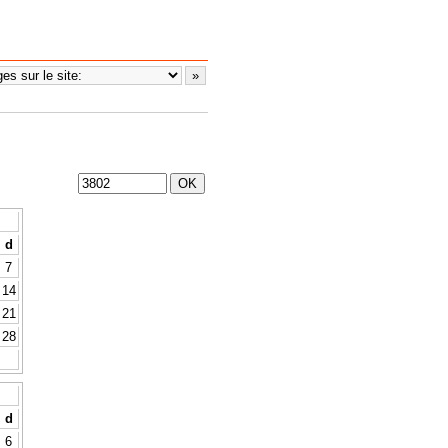
d
7
14
21
28
d
6