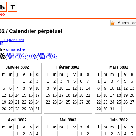
2 / Calendrier pérpétuel
български език
.
ish
.
i
-
dimanche
02
,
3803
,
3804
,
3805
,
3806
,
3807
802
,
3812
,
3822
,
3832
,
3842
,
3852
Janvier 3802
Février 3802
Mars 3802
m
m
j
v
s
d
l
m
m
j
v
s
d
l
m
m
j
v
s
1
2
3
1
2
3
4
5
6
7
1
2
3
4
5
6
5
6
7
8
9
10
8
9
10
11
12
13
14
8
9
10
11
12
13
12
13
14
15
16
17
15
16
17
18
19
20
21
15
16
17
18
19
20
19
20
21
22
23
24
22
23
24
25
26
27
28
22
23
24
25
26
27
26
27
28
29
30
31
29
30
31
Avril 3802
Mai 3802
Juin 3802
m
m
j
v
s
d
l
m
m
j
v
s
d
l
m
m
j
v
s
1
2
3
4
1
2
1
2
3
4
5