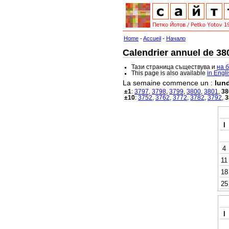
Home
-
Accueil
-
Начало
Calendrier annuel de 380
Тази страница съществува и
на 
This page is also available
in Engl
La semaine commence un :
lund
±1
:
3797
,
3798
,
3799
,
3800
,
3801
,
38
±10
:
3752
,
3762
,
3772
,
3782
,
3792
,
3
l
4
11
18
25
l