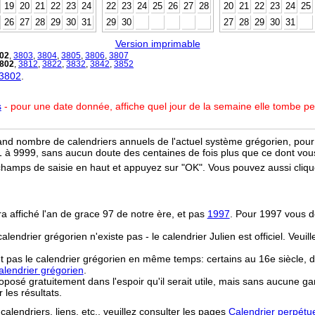
19
20
21
22
23
24
22
23
24
25
26
27
28
20
21
22
23
24
25
26
27
28
29
30
31
29
30
27
28
29
30
31
Version imprimable
02
,
3803
,
3804
,
3805
,
3806
,
3807
802
,
3812
,
3822
,
3832
,
3842
,
3852
 3802
.
s
- pour une date donnée, affiche quel jour de la semaine elle tombe p
and nombre de calendriers annuels de l'actuel système grégorien, pour 
 à 9999, sans aucun doute des centaines de fois plus que ce dont vous
champs de saisie en haut et appuyez sur "OK". Vous pouvez aussi clique
ra affiché l'an de grace 97 de notre ère, et pas
1997
. Pour 1997 vous d
 calendrier grégorien n'existe pas - le calendrier Julien est officiel. Veui
t pas le calendrier grégorien en même temps: certains au 16e siècle, d
lendrier grégorien
.
osé gratuitement dans l'espoir qu'il serait utile, mais sans aucune ga
r les résultats.
calendriers, liens, etc., veuillez consulter les pages
Calendrier perpétu