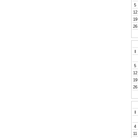
5
12
19
26
l
5
12
19
26
l
4
11