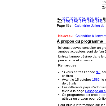
18
25
±1
:
3797
,
3798
,
3799
,
3800
,
3801
,
38
±10
:
3752
,
3762
,
3772
,
3782
,
3792
,
3
Page liée :
Calendrier Julien de
Nouveau
:
Calendrier à l'enver
À propos du programme
Ici vous pouvez consulter un gr
années acceptées sont de l'an 1
Entrez l'année désirée dans le 
précédente et suivante.
Remarques
:
Si vous entrez l'année
97
, se
chiffres.
Avant le 15 octobre
1582
, le
de détails.
Les différents pays n'adopten
texte à la page
Passage au ca
Ce programme est créé et prop
utilisez un crayon pour vérifie
Pour plus d'informations sur les 