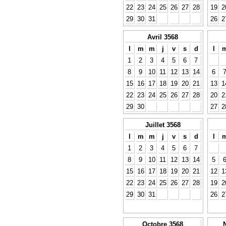
22
23
24
25
26
27
28
19
2
29
30
31
26
2
Avril 3568
l
m
m
j
v
s
d
l
1
2
3
4
5
6
7
8
9
10
11
12
13
14
6
15
16
17
18
19
20
21
13
1
22
23
24
25
26
27
28
20
2
29
30
27
2
Juillet 3568
l
m
m
j
v
s
d
l
1
2
3
4
5
6
7
8
9
10
11
12
13
14
5
15
16
17
18
19
20
21
12
1
22
23
24
25
26
27
28
19
2
29
30
31
26
2
Octobre 3568