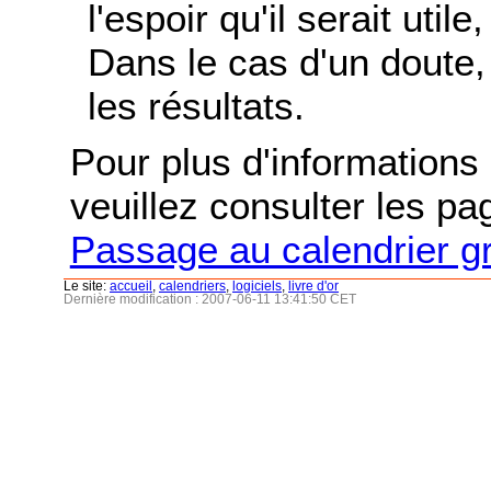
l'espoir qu'il serait uti
Dans le cas d'un doute, 
les résultats.
Pour plus d'informations s
veuillez consulter les p
Passage au calendrier g
Le site:
accueil
,
calendriers
,
logiciels
,
livre d'or
Dernière modification : 2007-06-11 13:41:50 CET