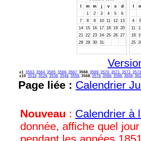
l
m
m
j
v
s
d
l
1
2
3
4
5
6
7
8
9
10
11
12
13
4
14
15
16
17
18
19
20
11
1
21
22
23
24
25
26
27
18
1
28
29
30
31
25
2
Versio
±1
:
3563
,
3564
,
3565
,
3566
,
3567
,
3568
,
3569
,
3570
,
3571
,
3572
,
357
±10
:
3518
,
3528
,
3538
,
3548
,
3558
,
3568
,
3578
,
3588
,
3598
,
3608
,
36
Page liée :
Calendrier Ju
Nouveau
:
Calendrier à 
donnée, affiche quel jou
pendant les années 1851