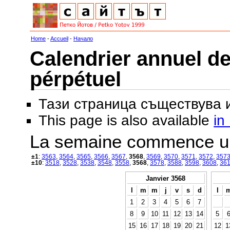
Home
-
Accueil
-
Начало
Calendrier annuel de
pérpétuel
Тази страница съществува
This page is also available
in
La semaine commence u
±1
:
3563
,
3564
,
3565
,
3566
,
3567
,
3568
,
3569
,
3570
,
3571
,
3572
,
357
±10
:
3518
,
3528
,
3538
,
3548
,
3558
,
3568
,
3578
,
3588
,
3598
,
3608
,
36
Janvier 3568
l
m
m
j
v
s
d
l
1
2
3
4
5
6
7
8
9
10
11
12
13
14
5
15
16
17
18
19
20
21
12
1