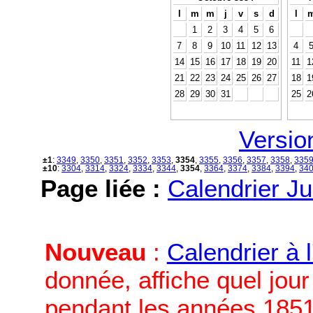
l
m
m
j
v
s
d
l
1
2
3
4
5
6
7
8
9
10
11
12
13
4
14
15
16
17
18
19
20
11
1
21
22
23
24
25
26
27
18
1
28
29
30
31
25
2
Versio
±1
:
3349
,
3350
,
3351
,
3352
,
3353
,
3354
,
3355
,
3356
,
3357
,
3358
,
335
±10
:
3304
,
3314
,
3324
,
3334
,
3344
,
3354
,
3364
,
3374
,
3384
,
3394
,
34
Page liée :
Calendrier Ju
Nouveau
:
Calendrier à 
donnée, affiche quel jou
pendant les années 1851