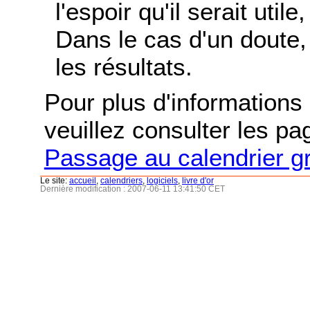
l'espoir qu'il serait uti
Dans le cas d'un doute, 
les résultats.
Pour plus d'informations s
veuillez consulter les p
Passage au calendrier g
Le site:
accueil
,
calendriers
,
logiciels
,
livre d'or
Dernière modification : 2007-06-11 13:41:50 CET