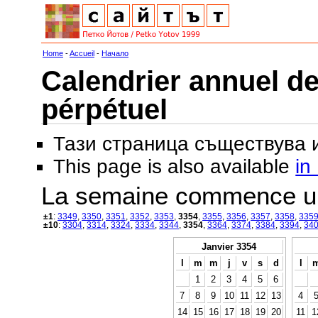
Home
-
Accueil
-
Начало
Calendrier annuel de
pérpétuel
Тази страница съществува
This page is also available
in
La semaine commence u
±1
:
3349
,
3350
,
3351
,
3352
,
3353
,
3354
,
3355
,
3356
,
3357
,
3358
,
335
±10
:
3304
,
3314
,
3324
,
3334
,
3344
,
3354
,
3364
,
3374
,
3384
,
3394
,
34
Janvier 3354
l
m
m
j
v
s
d
l
1
2
3
4
5
6
7
8
9
10
11
12
13
4
14
15
16
17
18
19
20
11
1