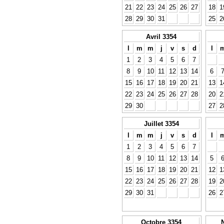
21
22
23
24
25
26
27
18
1
28
29
30
31
25
2
Avril 3354
l
m
m
j
v
s
d
l
1
2
3
4
5
6
7
8
9
10
11
12
13
14
6
15
16
17
18
19
20
21
13
1
22
23
24
25
26
27
28
20
2
29
30
27
2
Juillet 3354
l
m
m
j
v
s
d
l
1
2
3
4
5
6
7
8
9
10
11
12
13
14
5
15
16
17
18
19
20
21
12
1
22
23
24
25
26
27
28
19
2
29
30
31
26
2
Octobre 3354