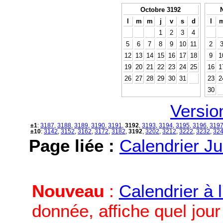
Octobre 3192
l
m
m
j
v
s
d
l
1
2
3
4
5
6
7
8
9
10
11
2
12
13
14
15
16
17
18
9
1
19
20
21
22
23
24
25
16
1
26
27
28
29
30
31
23
2
30
Versio
±1
:
3187
,
3188
,
3189
,
3190
,
3191
,
3192
,
3193
,
3194
,
3195
,
3196
,
319
±10
:
3142
,
3152
,
3162
,
3172
,
3182
,
3192
,
3202
,
3212
,
3222
,
3232
,
32
Page liée :
Calendrier Ju
Nouveau
:
Calendrier à 
donnée, affiche quel jou