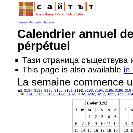
Home
-
Accueil
-
Начало
Calendrier annuel de
pérpétuel
Тази страница съществува
This page is also available
in
La semaine commence u
±1
:
3187
,
3188
,
3189
,
3190
,
3191
,
3192
,
3193
,
3194
,
3195
,
3196
,
319
±10
:
3142
,
3152
,
3162
,
3172
,
3182
,
3192
,
3202
,
3212
,
3222
,
3232
,
32
Janvier 3192
l
m
m
j
v
s
d
l
1
2
3
4
5
6
7
8
9
10
11
12
3
13
14
15
16
17
18
19
10
1