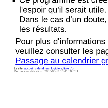
l'espoir qu'il serait uti
Dans le cas d'un doute, 
les résultats.
Pour plus d'informations s
veuillez consulter les p
Passage au calendrier g
Le site:
accueil
,
calendriers
,
logiciels
,
livre d'or
Dernière modification : 2007-06-11 13:41:50 CET