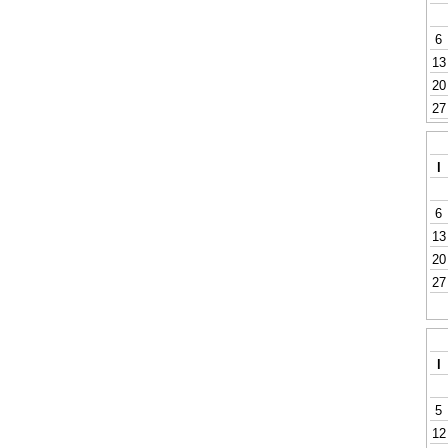
6
13
20
27
l
6
13
20
27
l
5
12