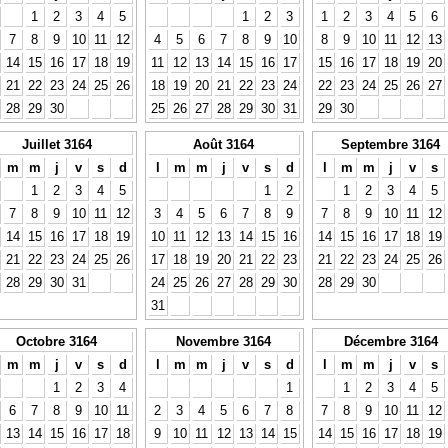
1
2
3
4
5
1
2
3
1
2
3
4
5
6
7
8
9
10
11
12
4
5
6
7
8
9
10
8
9
10
11
12
13
14
15
16
17
18
19
11
12
13
14
15
16
17
15
16
17
18
19
20
21
22
23
24
25
26
18
19
20
21
22
23
24
22
23
24
25
26
27
28
29
30
25
26
27
28
29
30
31
29
30
Juillet 3164
Août 3164
Septembre 3164
m
m
j
v
s
d
l
m
m
j
v
s
d
l
m
m
j
v
s
1
2
3
4
5
1
2
1
2
3
4
5
7
8
9
10
11
12
3
4
5
6
7
8
9
7
8
9
10
11
12
14
15
16
17
18
19
10
11
12
13
14
15
16
14
15
16
17
18
19
21
22
23
24
25
26
17
18
19
20
21
22
23
21
22
23
24
25
26
28
29
30
31
24
25
26
27
28
29
30
28
29
30
31
Octobre 3164
Novembre 3164
Décembre 3164
m
m
j
v
s
d
l
m
m
j
v
s
d
l
m
m
j
v
s
1
2
3
4
1
1
2
3
4
5
6
7
8
9
10
11
2
3
4
5
6
7
8
7
8
9
10
11
12
13
14
15
16
17
18
9
10
11
12
13
14
15
14
15
16
17
18
19