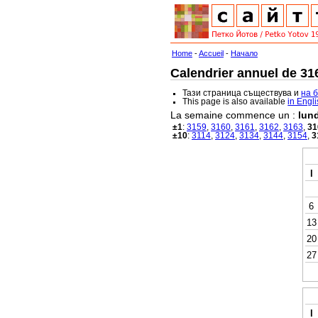
Home
-
Accueil
-
Начало
Calendrier annuel de 316
Тази страница съществува и
на 
This page is also available
in Engl
La semaine commence un :
lund
±1
:
3159
,
3160
,
3161
,
3162
,
3163
,
31
±10
:
3114
,
3124
,
3134
,
3144
,
3154
,
3
l
6
13
20
27
l