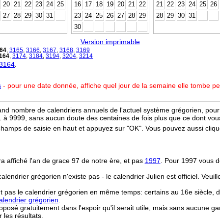
20
21
22
23
24
25
16
17
18
19
20
21
22
21
22
23
24
25
26
27
28
29
30
31
23
24
25
26
27
28
29
28
29
30
31
30
Version imprimable
64
,
3165
,
3166
,
3167
,
3168
,
3169
164
,
3174
,
3184
,
3194
,
3204
,
3214
 3164
.
s
- pour une date donnée, affiche quel jour de la semaine elle tombe p
and nombre de calendriers annuels de l'actuel système grégorien, pour 
 à 9999, sans aucun doute des centaines de fois plus que ce dont vous
champs de saisie en haut et appuyez sur "OK". Vous pouvez aussi clique
ra affiché l'an de grace 97 de notre ère, et pas
1997
. Pour 1997 vous d
 calendrier grégorien n'existe pas - le calendrier Julien est officiel. Veui
t pas le calendrier grégorien en même temps: certains au 16e siècle, d
lendrier grégorien
.
osé gratuitement dans l'espoir qu'il serait utile, mais sans aucune ga
r les résultats.