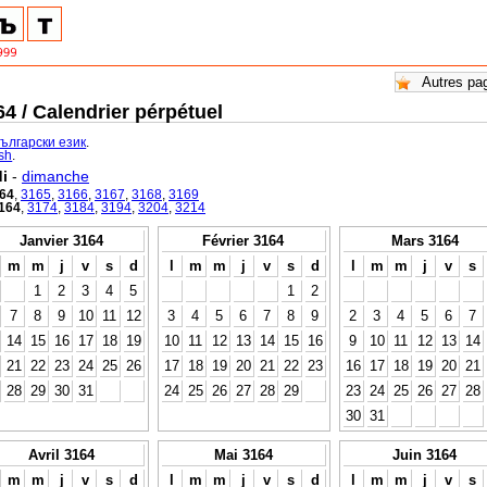
4 / Calendrier pérpétuel
български език
.
ish
.
i
-
dimanche
64
,
3165
,
3166
,
3167
,
3168
,
3169
164
,
3174
,
3184
,
3194
,
3204
,
3214
Janvier 3164
Février 3164
Mars 3164
m
m
j
v
s
d
l
m
m
j
v
s
d
l
m
m
j
v
s
1
2
3
4
5
1
2
7
8
9
10
11
12
3
4
5
6
7
8
9
2
3
4
5
6
7
14
15
16
17
18
19
10
11
12
13
14
15
16
9
10
11
12
13
14
21
22
23
24
25
26
17
18
19
20
21
22
23
16
17
18
19
20
21
28
29
30
31
24
25
26
27
28
29
23
24
25
26
27
28
30
31
Avril 3164
Mai 3164
Juin 3164
m
m
j
v
s
d
l
m
m
j
v
s
d
l
m
m
j
v
s