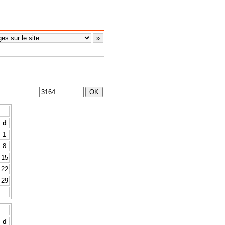
d
1
8
15
22
29
d