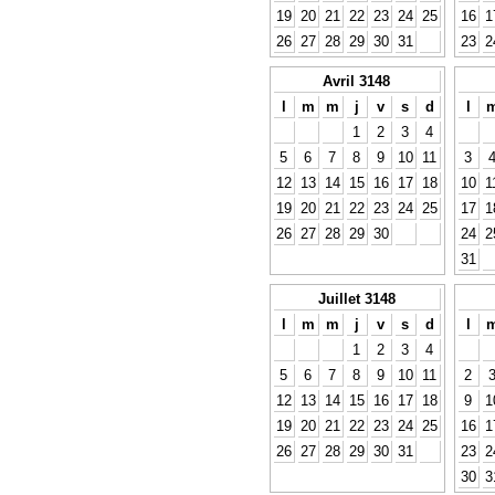
19
20
21
22
23
24
25
16
1
26
27
28
29
30
31
23
2
Avril 3148
l
m
m
j
v
s
d
l
1
2
3
4
5
6
7
8
9
10
11
3
12
13
14
15
16
17
18
10
1
19
20
21
22
23
24
25
17
1
26
27
28
29
30
24
2
31
Juillet 3148
l
m
m
j
v
s
d
l
1
2
3
4
5
6
7
8
9
10
11
2
12
13
14
15
16
17
18
9
1
19
20
21
22
23
24
25
16
1
26
27
28
29
30
31
23
2
30
3