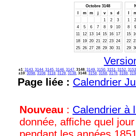
Octobre 3148
l
m
m
j
v
s
d
l
1
2
3
1
4
5
6
7
8
9
10
8
11
12
13
14
15
16
17
15
1
18
19
20
21
22
23
24
22
2
25
26
27
28
29
30
31
29
3
Versio
±1
:
3143
,
3144
,
3145
,
3146
,
3147
,
3148
,
3149
,
3150
,
3151
,
3152
,
315
±10
:
3098
,
3108
,
3118
,
3128
,
3138
,
3148
,
3158
,
3168
,
3178
,
3188
,
319
Page liée :
Calendrier Ju
Nouveau
:
Calendrier à 
donnée, affiche quel jou
pendant les années 1851