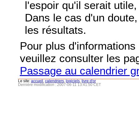
l'espoir qu'il serait uti
Dans le cas d'un doute, 
les résultats.
Pour plus d'informations s
veuillez consulter les p
Passage au calendrier g
Le site:
accueil
,
calendriers
,
logiciels
,
livre d'or
Dernière modification : 2007-06-11 13:41:50 CET