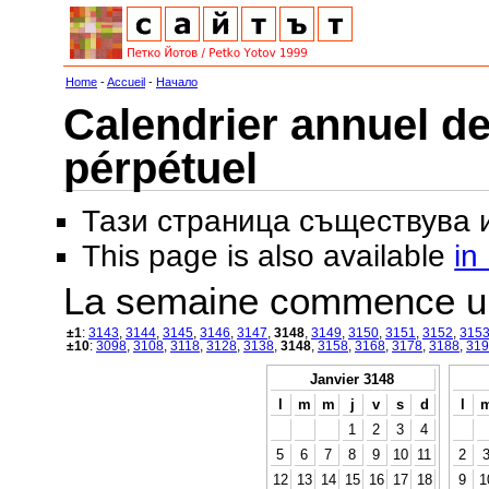
Home
-
Accueil
-
Начало
Calendrier annuel de
pérpétuel
Тази страница съществува
This page is also available
in
La semaine commence u
±1
:
3143
,
3144
,
3145
,
3146
,
3147
,
3148
,
3149
,
3150
,
3151
,
3152
,
315
±10
:
3098
,
3108
,
3118
,
3128
,
3138
,
3148
,
3158
,
3168
,
3178
,
3188
,
319
Janvier 3148
l
m
m
j
v
s
d
l
1
2
3
4
5
6
7
8
9
10
11
2
12
13
14
15
16
17
18
9
1