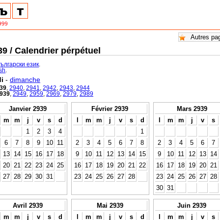
9 / Calendrier pérpétuel
български език
.
ish
.
i
-
dimanche
39
,
2940
,
2941
,
2942
,
2943
,
2944
939
,
2949
,
2959
,
2969
,
2979
,
2989
Janvier 2939
Février 2939
Mars 2939
m
m
j
v
s
d
l
m
m
j
v
s
d
l
m
m
j
v
s
1
2
3
4
1
6
7
8
9
10
11
2
3
4
5
6
7
8
2
3
4
5
6
7
13
14
15
16
17
18
9
10
11
12
13
14
15
9
10
11
12
13
14
20
21
22
23
24
25
16
17
18
19
20
21
22
16
17
18
19
20
21
27
28
29
30
31
23
24
25
26
27
28
23
24
25
26
27
28
30
31
Avril 2939
Mai 2939
Juin 2939
m
m
j
v
s
d
l
m
m
j
v
s
d
l
m
m
j
v
s