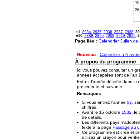
19
26
±1
:
2934
,
2935
,
2936
,
2937
,
2938
,
29
±10
:
2889
,
2899
,
2909
,
2919
,
2929
,
2
Page liée :
Calendrier Julien de
Nouveau
:
Calendrier à l'enver
À propos du programme
Ici vous pouvez consulter un gr
années acceptées sont de l'an 1
Entrez l'année désirée dans le 
précédente et suivante.
Remarques
:
Si vous entrez l'année
97
, se
chiffres.
Avant le 15 octobre
1582
, le
de détails.
Les différents pays n'adopten
texte à la page
Passage au ca
Ce programme est créé et prop
utilisez un crayon pour vérifie