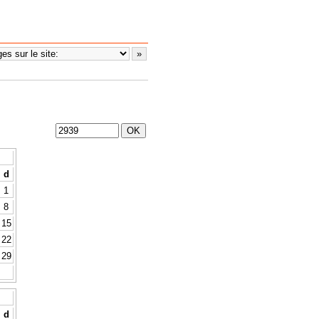
d
1
8
15
22
29
d