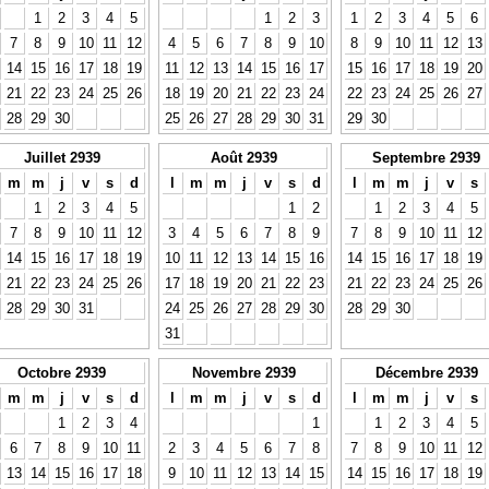
1
2
3
4
5
1
2
3
1
2
3
4
5
6
7
8
9
10
11
12
4
5
6
7
8
9
10
8
9
10
11
12
13
14
15
16
17
18
19
11
12
13
14
15
16
17
15
16
17
18
19
20
21
22
23
24
25
26
18
19
20
21
22
23
24
22
23
24
25
26
27
28
29
30
25
26
27
28
29
30
31
29
30
Juillet 2939
Août 2939
Septembre 2939
m
m
j
v
s
d
l
m
m
j
v
s
d
l
m
m
j
v
s
1
2
3
4
5
1
2
1
2
3
4
5
7
8
9
10
11
12
3
4
5
6
7
8
9
7
8
9
10
11
12
14
15
16
17
18
19
10
11
12
13
14
15
16
14
15
16
17
18
19
21
22
23
24
25
26
17
18
19
20
21
22
23
21
22
23
24
25
26
28
29
30
31
24
25
26
27
28
29
30
28
29
30
31
Octobre 2939
Novembre 2939
Décembre 2939
m
m
j
v
s
d
l
m
m
j
v
s
d
l
m
m
j
v
s
1
2
3
4
1
1
2
3
4
5
6
7
8
9
10
11
2
3
4
5
6
7
8
7
8
9
10
11
12
13
14
15
16
17
18
9
10
11
12
13
14
15
14
15
16
17
18
19