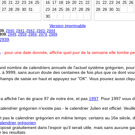
20
21
22
23
24
25
16
17
18
19
20
21
22
21
22
23
24
25
26
27
28
29
30
31
23
24
25
26
27
28
29
28
29
30
31
30
Version imprimable
39
,
2940
,
2941
,
2942
,
2943
,
2944
939
,
2949
,
2959
,
2969
,
2979
,
2989
 2939
.
s
- pour une date donnée, affiche quel jour de la semaine elle tombe p
and nombre de calendriers annuels de l'actuel système grégorien, pour 
 à 9999, sans aucun doute des centaines de fois plus que ce dont vous
champs de saisie en haut et appuyez sur "OK". Vous pouvez aussi clique
ra affiché l'an de grace 97 de notre ère, et pas
1997
. Pour 1997 vous d
 calendrier grégorien n'existe pas - le calendrier Julien est officiel. Veui
t pas le calendrier grégorien en même temps: certains au 16e siècle, d
lendrier grégorien
.
osé gratuitement dans l'espoir qu'il serait utile, mais sans aucune ga
r les résultats.