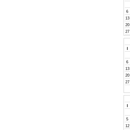
6
13
20
27
l
6
13
20
27
l
5
12