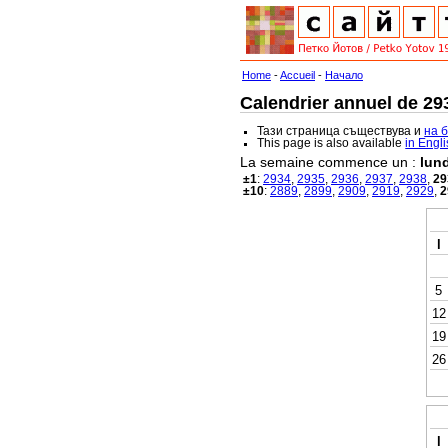
Home
-
Accueil
-
Начало
Calendrier annuel de 293
Тази страница съществува и
на 
This page is also available
in Engl
La semaine commence un :
lund
±1
:
2934
,
2935
,
2936
,
2937
,
2938
,
29
±10
:
2889
,
2899
,
2909
,
2919
,
2929
,
2
l
5
12
19
26
l