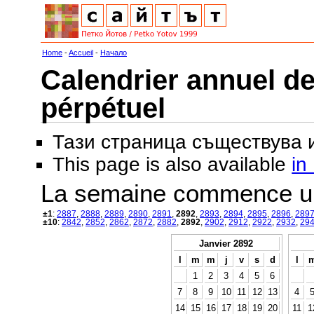
Home
-
Accueil
-
Начало
Calendrier annuel de
pérpétuel
Тази страница съществува
This page is also available
in
La semaine commence u
±1
:
2887
,
2888
,
2889
,
2890
,
2891
,
2892
,
2893
,
2894
,
2895
,
2896
,
289
±10
:
2842
,
2852
,
2862
,
2872
,
2882
,
2892
,
2902
,
2912
,
2922
,
2932
,
29
Janvier 2892
l
m
m
j
v
s
d
l
1
2
3
4
5
6
7
8
9
10
11
12
13
4
14
15
16
17
18
19
20
11
1