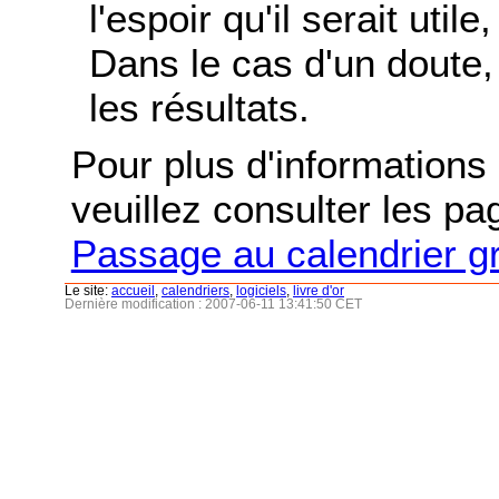
l'espoir qu'il serait uti
Dans le cas d'un doute, 
les résultats.
Pour plus d'informations s
veuillez consulter les p
Passage au calendrier g
Le site:
accueil
,
calendriers
,
logiciels
,
livre d'or
Dernière modification : 2007-06-11 13:41:50 CET