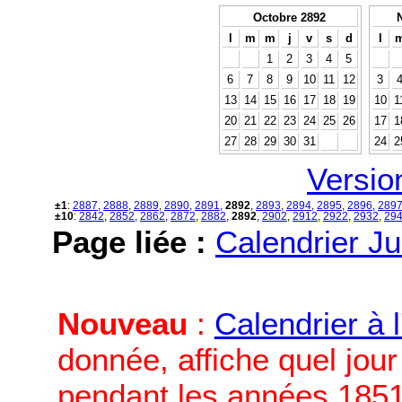
Octobre 2892
l
m
m
j
v
s
d
l
1
2
3
4
5
6
7
8
9
10
11
12
3
13
14
15
16
17
18
19
10
1
20
21
22
23
24
25
26
17
1
27
28
29
30
31
24
2
Versio
±1
:
2887
,
2888
,
2889
,
2890
,
2891
,
2892
,
2893
,
2894
,
2895
,
2896
,
289
±10
:
2842
,
2852
,
2862
,
2872
,
2882
,
2892
,
2902
,
2912
,
2922
,
2932
,
29
Page liée :
Calendrier Ju
Nouveau
:
Calendrier à 
donnée, affiche quel jou
pendant les années 1851