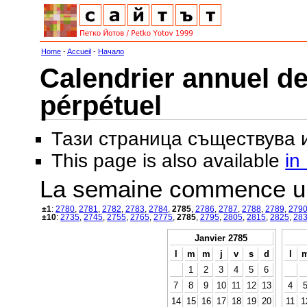
Home
-
Accueil
-
Начало
Calendrier annuel de
pérpétuel
Тази страница съществува
This page is also available
in
La semaine commence u
±1
:
2780
,
2781
,
2782
,
2783
,
2784
,
2785
,
2786
,
2787
,
2788
,
2789
,
279
±10
:
2735
,
2745
,
2755
,
2765
,
2775
,
2785
,
2795
,
2805
,
2815
,
2825
,
28
Janvier 2785
l
m
m
j
v
s
d
l
1
2
3
4
5
6
7
8
9
10
11
12
13
4
14
15
16
17
18
19
20
11
1