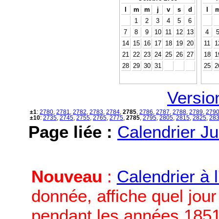
l
m
m
j
v
s
d
l
1
2
3
4
5
6
7
8
9
10
11
12
13
4
14
15
16
17
18
19
20
11
1
21
22
23
24
25
26
27
18
1
28
29
30
31
25
2
Versio
±1
:
2780
,
2781
,
2782
,
2783
,
2784
,
2785
,
2786
,
2787
,
2788
,
2789
,
279
±10
:
2735
,
2745
,
2755
,
2765
,
2775
,
2785
,
2795
,
2805
,
2815
,
2825
,
28
Page liée :
Calendrier Ju
Nouveau
:
Calendrier à 
donnée, affiche quel jou
pendant les années 1851