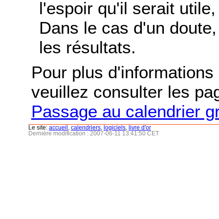
l'espoir qu'il serait uti
Dans le cas d'un doute, 
les résultats.
Pour plus d'informations s
veuillez consulter les p
Passage au calendrier g
Le site:
accueil
,
calendriers
,
logiciels
,
livre d'or
Dernière modification : 2007-06-11 13:41:50 CET