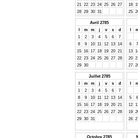
21
22
23
24
25
26
27
18
1
28
29
30
31
25
2
Avril 2785
l
m
m
j
v
s
d
l
1
2
3
4
5
6
7
8
9
10
11
12
13
14
6
15
16
17
18
19
20
21
13
1
22
23
24
25
26
27
28
20
2
29
30
27
2
Juillet 2785
l
m
m
j
v
s
d
l
1
2
3
4
5
6
7
8
9
10
11
12
13
14
5
15
16
17
18
19
20
21
12
1
22
23
24
25
26
27
28
19
2
29
30
31
26
2
Octobre 2785