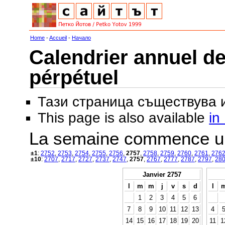
Home
-
Accueil
-
Начало
Calendrier annuel de
pérpétuel
Тази страница съществува
This page is also available
in
La semaine commence u
±1
:
2752
,
2753
,
2754
,
2755
,
2756
,
2757
,
2758
,
2759
,
2760
,
2761
,
276
±10
:
2707
,
2717
,
2727
,
2737
,
2747
,
2757
,
2767
,
2777
,
2787
,
2797
,
28
Janvier 2757
l
m
m
j
v
s
d
l
1
2
3
4
5
6
7
8
9
10
11
12
13
4
14
15
16
17
18
19
20
11
1