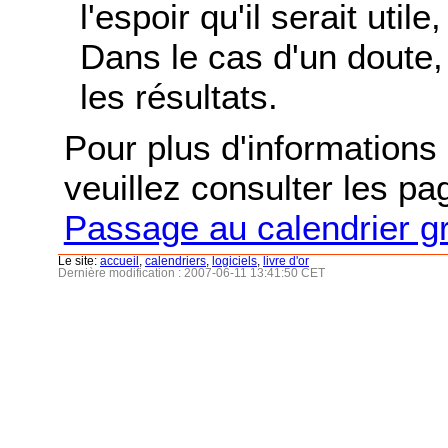
l'espoir qu'il serait uti
Dans le cas d'un doute, 
les résultats.
Pour plus d'informations s
veuillez consulter les p
Passage au calendrier g
Le site:
accueil
,
calendriers
,
logiciels
,
livre d'or
Dernière modification : 2007-06-11 13:41:50 CET