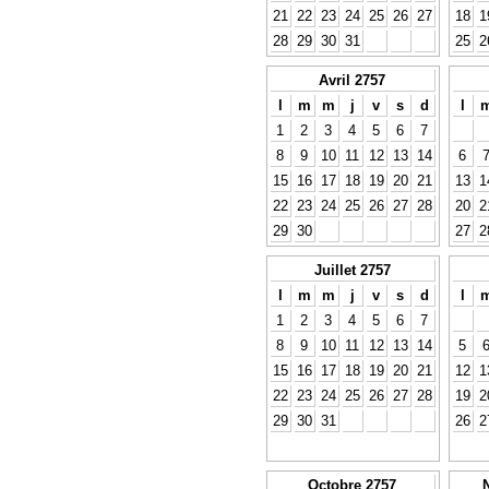
21
22
23
24
25
26
27
18
1
28
29
30
31
25
2
Avril 2757
l
m
m
j
v
s
d
l
1
2
3
4
5
6
7
8
9
10
11
12
13
14
6
15
16
17
18
19
20
21
13
1
22
23
24
25
26
27
28
20
2
29
30
27
2
Juillet 2757
l
m
m
j
v
s
d
l
1
2
3
4
5
6
7
8
9
10
11
12
13
14
5
15
16
17
18
19
20
21
12
1
22
23
24
25
26
27
28
19
2
29
30
31
26
2
Octobre 2757