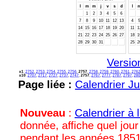
l
m
m
j
v
s
d
l
1
2
3
4
5
6
7
8
9
10
11
12
13
4
14
15
16
17
18
19
20
11
1
21
22
23
24
25
26
27
18
1
28
29
30
31
25
2
Versio
±1
:
2752
,
2753
,
2754
,
2755
,
2756
,
2757
,
2758
,
2759
,
2760
,
2761
,
276
±10
:
2707
,
2717
,
2727
,
2737
,
2747
,
2757
,
2767
,
2777
,
2787
,
2797
,
28
Page liée :
Calendrier Ju
Nouveau
:
Calendrier à 
donnée, affiche quel jou
pendant les années 1851