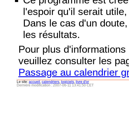
l'espoir qu'il serait uti
Dans le cas d'un doute, 
les résultats.
Pour plus d'informations s
veuillez consulter les p
Passage au calendrier g
Le site:
accueil
,
calendriers
,
logiciels
,
livre d'or
Dernière modification : 2007-06-11 13:41:50 CET