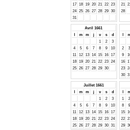
17
18
19
20
21
22
23
21
2
24
25
26
27
28
29
30
28
31
Avril 1661
l
m
m
j
v
s
d
l
1
2
3
4
5
6
7
8
9
10
2
11
12
13
14
15
16
17
9
1
18
19
20
21
22
23
24
16
1
25
26
27
28
29
30
23
2
30
3
Juillet 1661
l
m
m
j
v
s
d
l
1
2
3
1
4
5
6
7
8
9
10
8
11
12
13
14
15
16
17
15
1
18
19
20
21
22
23
24
22
2
25
26
27
28
29
30
31
29
3