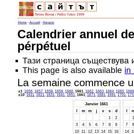
Home
-
Accueil
-
Начало
Calendrier annuel de
pérpétuel
Тази страница съществува
This page is also available
in
La semaine commence u
±1
:
1656
,
1657
,
1658
,
1659
,
1660
,
1661
,
1662
,
1663
,
1664
,
1665
,
166
±10
:
1611
,
1621
,
1631
,
1641
,
1651
,
1661
,
1671
,
1681
,
1691
,
1701
,
171
Janvier 1661
l
m
m
j
v
s
d
l
1
2
3
4
5
6
7
8
9
7
10
11
12
13
14
15
16
14
1