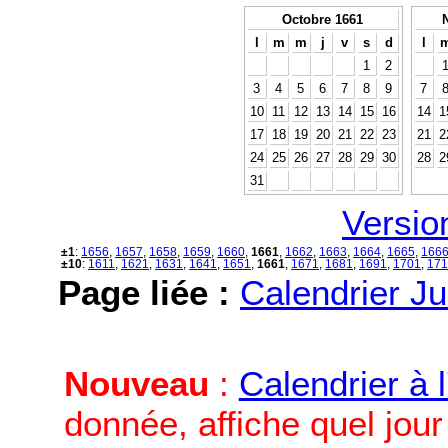
Octobre 1661
l
m
m
j
v
s
d
l
1
2
3
4
5
6
7
8
9
7
10
11
12
13
14
15
16
14
1
17
18
19
20
21
22
23
21
2
24
25
26
27
28
29
30
28
2
31
Versio
±1
:
1656
,
1657
,
1658
,
1659
,
1660
,
1661
,
1662
,
1663
,
1664
,
1665
,
166
±10
:
1611
,
1621
,
1631
,
1641
,
1651
,
1661
,
1671
,
1681
,
1691
,
1701
,
171
Page liée :
Calendrier Ju
Nouveau
:
Calendrier à 
donnée, affiche quel jou