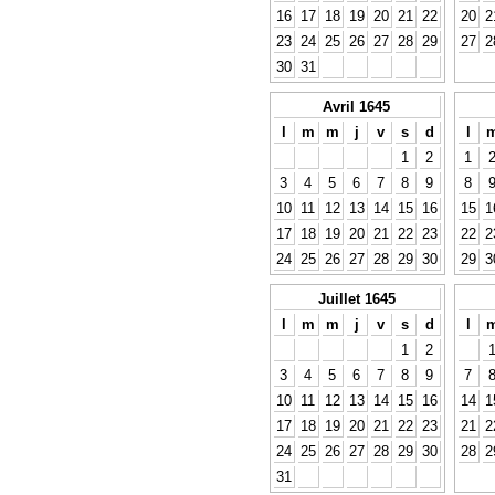
16
17
18
19
20
21
22
20
2
23
24
25
26
27
28
29
27
2
30
31
Avril 1645
l
m
m
j
v
s
d
l
1
2
1
3
4
5
6
7
8
9
8
10
11
12
13
14
15
16
15
1
17
18
19
20
21
22
23
22
2
24
25
26
27
28
29
30
29
3
Juillet 1645
l
m
m
j
v
s
d
l
1
2
3
4
5
6
7
8
9
7
10
11
12
13
14
15
16
14
1
17
18
19
20
21
22
23
21
2
24
25
26
27
28
29
30
28
2
31