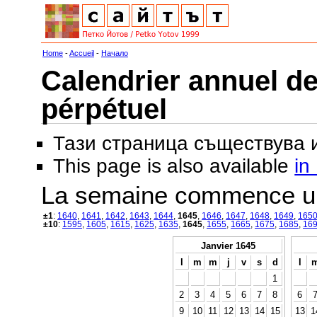
Home
-
Accueil
-
Начало
Calendrier annuel de
pérpétuel
Тази страница съществува
This page is also available
in
La semaine commence u
±1
:
1640
,
1641
,
1642
,
1643
,
1644
,
1645
,
1646
,
1647
,
1648
,
1649
,
165
±10
:
1595
,
1605
,
1615
,
1625
,
1635
,
1645
,
1655
,
1665
,
1675
,
1685
,
16
Janvier 1645
l
m
m
j
v
s
d
l
1
2
3
4
5
6
7
8
6
9
10
11
12
13
14
15
13
1