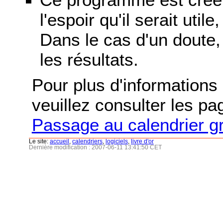
l'espoir qu'il serait uti
Dans le cas d'un doute, 
les résultats.
Pour plus d'informations s
veuillez consulter les p
Passage au calendrier g
Le site:
accueil
,
calendriers
,
logiciels
,
livre d'or
Dernière modification : 2007-06-11 13:41:50 CET