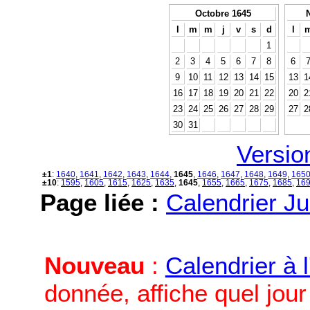
Octobre 1645
l
m
m
j
v
s
d
l
1
2
3
4
5
6
7
8
6
9
10
11
12
13
14
15
13
1
16
17
18
19
20
21
22
20
2
23
24
25
26
27
28
29
27
2
30
31
Versio
±1
:
1640
,
1641
,
1642
,
1643
,
1644
,
1645
,
1646
,
1647
,
1648
,
1649
,
165
±10
:
1595
,
1605
,
1615
,
1625
,
1635
,
1645
,
1655
,
1665
,
1675
,
1685
,
16
Page liée :
Calendrier Ju
Nouveau
:
Calendrier à 
donnée, affiche quel jou