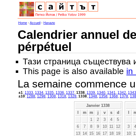
Home
-
Accueil
-
Начало
Calendrier annuel de
pérpétuel
Тази страница съществува
This page is also available
in
La semaine commence u
±1
:
1333
,
1334
,
1335
,
1336
,
1337
,
1338
,
1339
,
1340
,
1341
,
1342
,
134
±10
:
1288
,
1298
,
1308
,
1318
,
1328
,
1338
,
1348
,
1358
,
1368
,
1378
,
13
Janvier 1338
l
m
m
j
v
s
d
l
1
2
3
4
5
6
7
8
9
10
11
12
3
13
14
15
16
17
18
19
10
1