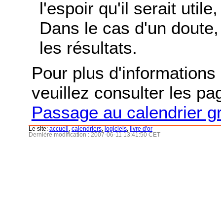
l'espoir qu'il serait uti
Dans le cas d'un doute, 
les résultats.
Pour plus d'informations s
veuillez consulter les p
Passage au calendrier g
Le site:
accueil
,
calendriers
,
logiciels
,
livre d'or
Dernière modification : 2007-06-11 13:41:50 CET