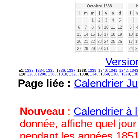
Octobre 1338
l
m
m
j
v
s
d
l
1
2
3
4
5
6
7
8
9
10
11
12
3
13
14
15
16
17
18
19
10
1
20
21
22
23
24
25
26
17
1
27
28
29
30
31
24
2
Versio
±1
:
1333
,
1334
,
1335
,
1336
,
1337
,
1338
,
1339
,
1340
,
1341
,
1342
,
134
±10
:
1288
,
1298
,
1308
,
1318
,
1328
,
1338
,
1348
,
1358
,
1368
,
1378
,
13
Page liée :
Calendrier Ju
Nouveau
:
Calendrier à 
donnée, affiche quel jou
pendant les années 1851