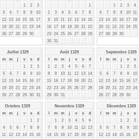
1
2
3
1
1
2
3
4
5
6
7
8
9
10
2
3
4
5
6
7
8
6
7
8
9
10
11
12
13
14
15
16
17
9
10
11
12
13
14
15
13
14
15
16
17
18
19
20
21
22
23
24
16
17
18
19
20
21
22
20
21
22
23
24
25
26
27
28
29
30
23
24
25
26
27
28
29
27
28
29
30
30
31
Juillet 1329
Août 1329
Septembre 1329
m
m
j
v
s
d
l
m
m
j
v
s
d
l
m
m
j
v
s
1
2
3
1
2
3
4
5
6
7
1
2
3
5
6
7
8
9
10
8
9
10
11
12
13
14
5
6
7
8
9
10
12
13
14
15
16
17
15
16
17
18
19
20
21
12
13
14
15
16
17
19
20
21
22
23
24
22
23
24
25
26
27
28
19
20
21
22
23
24
26
27
28
29
30
31
29
30
31
26
27
28
29
30
Octobre 1329
Novembre 1329
Décembre 1329
m
m
j
v
s
d
l
m
m
j
v
s
d
l
m
m
j
v
s
1
2
1
2
3
4
5
6
1
2
3
4
5
6
7
8
9
7
8
9
10
11
12
13
5
6
7
8
9
10
11
12
13
14
15
16
14
15
16
17
18
19
20
12
13
14
15
16
17