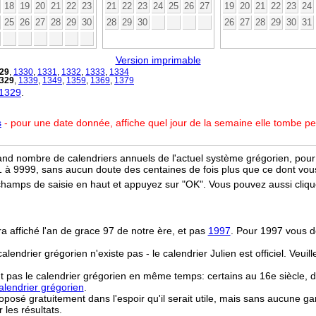
18
19
20
21
22
23
21
22
23
24
25
26
27
19
20
21
22
23
24
25
26
27
28
29
30
28
29
30
26
27
28
29
30
31
Version imprimable
29
,
1330
,
1331
,
1332
,
1333
,
1334
329
,
1339
,
1349
,
1359
,
1369
,
1379
 1329
.
s
- pour une date donnée, affiche quel jour de la semaine elle tombe p
and nombre de calendriers annuels de l'actuel système grégorien, pour 
 à 9999, sans aucun doute des centaines de fois plus que ce dont vous
champs de saisie en haut et appuyez sur "OK". Vous pouvez aussi clique
ra affiché l'an de grace 97 de notre ère, et pas
1997
. Pour 1997 vous d
 calendrier grégorien n'existe pas - le calendrier Julien est officiel. Veui
t pas le calendrier grégorien en même temps: certains au 16e siècle, d
lendrier grégorien
.
osé gratuitement dans l'espoir qu'il serait utile, mais sans aucune ga
r les résultats.