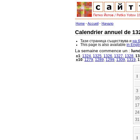
Home
-
Accueil
-
Начало
Calendrier annuel de 132
Тази страница съществува и
на 
This page is also available
in Engl
La semaine commence un :
lund
±1
:
1324
,
1325
,
1326
,
1327
,
1328
,
13
±10
:
1279
,
1289
,
1299
,
1309
,
1319
,
1
l
3
10
17
24
31
l