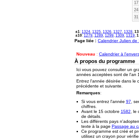
17
24
31
±1
:
1324
,
1325
,
1326
,
1327
,
1328
,
13
±10
:
1279
,
1289
,
1299
,
1309
,
1319
,
1
Page liée :
Calendrier Julien de
Nouveau
:
Calendrier à l'enver
À propos du programme
Ici vous pouvez consulter un gr
années acceptées sont de l'an 1
Entrez l'année désirée dans le 
précédente et suivante.
Remarques
:
Si vous entrez l'année
97
, se
chiffres.
Avant le 15 octobre
1582
, le
de détails.
Les différents pays n'adopten
texte à la page
Passage au ca
Ce programme est créé et prop
utilisez un crayon pour vérifie