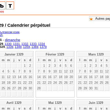
9 / Calendrier pérpétuel
български език
.
ish
.
i
-
dimanche
29
,
1330
,
1331
,
1332
,
1333
,
1334
329
,
1339
,
1349
,
1359
,
1369
,
1379
Janvier 1329
Février 1329
Mars 1329
m
m
j
v
s
d
l
m
m
j
v
s
d
l
m
m
j
v
s
1
2
1
2
3
4
5
6
1
2
3
4
5
4
5
6
7
8
9
7
8
9
10
11
12
13
7
8
9
10
11
12
11
12
13
14
15
16
14
15
16
17
18
19
20
14
15
16
17
18
19
18
19
20
21
22
23
21
22
23
24
25
26
27
21
22
23
24
25
26
25
26
27
28
29
30
28
28
29
30
31
Avril 1329
Mai 1329
Juin 1329
m
m
j
v
s
d
l
m
m
j
v
s
d
l
m
m
j
v
s