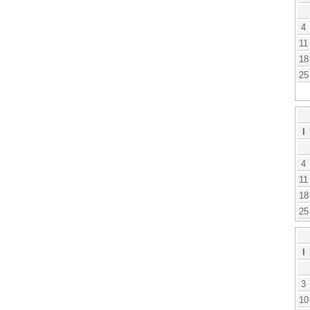
4
11
18
25
l
4
11
18
25
l
3
10