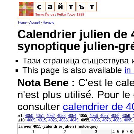
Home
-
Accueil
-
Начало
Calendrier julien de 
synoptique julien-gr
Тази страница съществува
This page is also available
in
Nota Bene :
C'est le cale
n'est plus utilisé. Pour le
consulter
calendrier de 
±1
:
4050
,
4051
,
4052
,
4053
,
4054
,
4055
,
4056
,
4057
,
4058
,
4059
,
±10
:
4005
,
4015
,
4025
,
4035
,
4045
,
4055
,
4065
,
4075
,
4085
,
4095
Janvier 4055 (calendrier julien / historique)
1
2
3
4
5
6
7
8