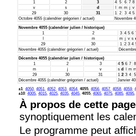
1
2
3
4
5
6
7
8
v
s
d
l
m
m
j
v
29
30
31
1
2
3
4
5
Octobre 4055 (calendrier grégorien / actuel)
Novembre 405
Novembre 4055 (calendrier julien / historique)
1
2
3
4
5
6
l
m
m
j
v
s
29
30
1
2
3
4
Novembre 4055 (calendrier grégorien / actuel)
Décembre 
Décembre 4055 (calendrier julien / historique)
1
2
3
4
5
6
7
8
m
j
v
s
d
l
m
29
30
31
1
2
3
4
5
Décembre 4055 (calendrier grégorien / actuel)
Janvier 40
±1
:
4050
,
4051
,
4052
,
4053
,
4054
,
4055
,
4056
,
4057
,
4058
,
4059
,
±10
:
4005
,
4015
,
4025
,
4035
,
4045
,
4055
,
4065
,
4075
,
4085
,
4095
À propos de cette page
synoptiquement les calend
Le programme peut affic