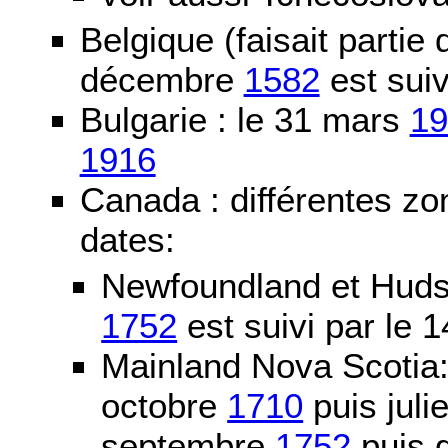
Belgique (faisait partie
décembre
1582
est suiv
Bulgarie : le 31 mars
19
1916
Canada : différentes zo
dates:
Newfoundland et Huds
1752
est suivi par le
Mainland Nova Scotia
octobre
1710
puis juli
septembre
1752
puis g