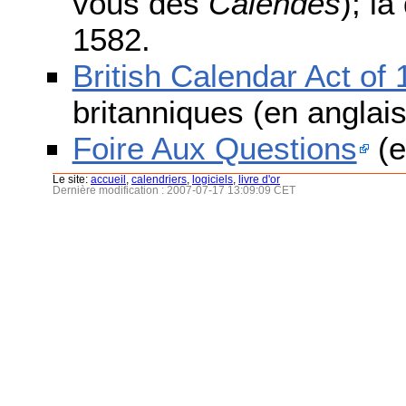
vous des
Calendes
); l
1582.
British Calendar Act of
britanniques (en anglais
Foire Aux Questions
(e
Le site:
accueil
,
calendriers
,
logiciels
,
livre d'or
Dernière modification : 2007-07-17 13:09:09 CET