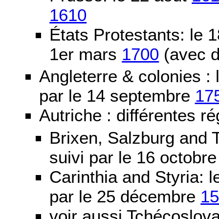
1610
États Protestants: le 1
1er mars
1700
(avec d
Angleterre & colonies :
par le 14 septembre
17
Autriche : différentes ré
Brixen, Salzburg and T
suivi par le 16 octobr
Carinthia and Styria:
par le 25 décembre
1
voir aussi Tchécoslov