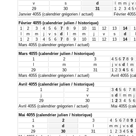
v
s
d
l
m
m
j
v
29
30
31
1
2
3
4
5
Janvier 4055 (calendrier grégorien / actuel)
Février 4055 
Février 4055 (calendrier julien / historique)
1
2
3
4
5
6
7
8
9
10
11
12
13
14
1
l
m
m
j
v
s
d
l
m
m
j
v
s
d
1
2
3
4
5
6
7
8
9
10
11
12
13
14
1
Mars 4055 (calendrier grégorien / actuel)
Mars 4055 (calendrier julien / historique)
1
2
3
4
5
6
7
8
9
l
m
m
j
v
s
d
l
m
29
30
31
1
2
3
4
5
6
Mars 4055 (calendrier grégorien / actuel)
Avril 4055 (ca
Avril 4055 (calendrier julien / historique)
1
2
3
4
5
6
7
8
j
v
s
d
l
m
m
j
29
30
1
2
3
4
5
6
Avril 4055 (calendrier grégorien / actuel)
Mai 4055 (cale
Mai 4055 (calendrier julien / historique)
1
2
3
4
5
6
7
8
9
s
d
l
m
m
j
v
s
d
29
30
31
1
2
3
4
5
6