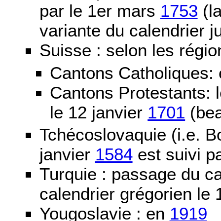
par le 1er mars
1753
(la
variante du calendrier j
Suisse : selon les régio
Cantons Catholiques:
Cantons Protestants:
le 12 janvier
1701
(bea
Tchécoslovaquie (i.e. B
janvier
1584
est suivi p
Turquie : passage du c
calendrier grégorien le 
Yougoslavie : en
1919