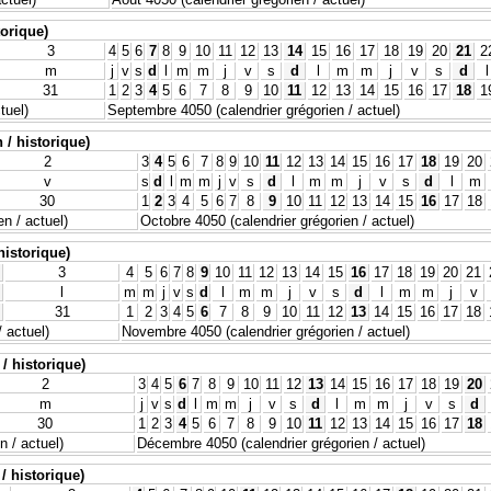
torique)
3
4
5
6
7
8
9
10
11
12
13
14
15
16
17
18
19
20
21
2
m
j
v
s
d
l
m
m
j
v
s
d
l
m
m
j
v
s
d
l
31
1
2
3
4
5
6
7
8
9
10
11
12
13
14
15
16
17
18
1
tuel)
Septembre 4050 (calendrier grégorien / actuel)
 / historique)
2
3
4
5
6
7
8
9
10
11
12
13
14
15
16
17
18
19
20
v
s
d
l
m
m
j
v
s
d
l
m
m
j
v
s
d
l
m
30
1
2
3
4
5
6
7
8
9
10
11
12
13
14
15
16
17
18
n / actuel)
Octobre 4050 (calendrier grégorien / actuel)
historique)
3
4
5
6
7
8
9
10
11
12
13
14
15
16
17
18
19
20
21
l
m
m
j
v
s
d
l
m
m
j
v
s
d
l
m
m
j
v
31
1
2
3
4
5
6
7
8
9
10
11
12
13
14
15
16
17
18
 actuel)
Novembre 4050 (calendrier grégorien / actuel)
/ historique)
2
3
4
5
6
7
8
9
10
11
12
13
14
15
16
17
18
19
20
m
j
v
s
d
l
m
m
j
v
s
d
l
m
m
j
v
s
d
30
1
2
3
4
5
6
7
8
9
10
11
12
13
14
15
16
17
18
 / actuel)
Décembre 4050 (calendrier grégorien / actuel)
/ historique)