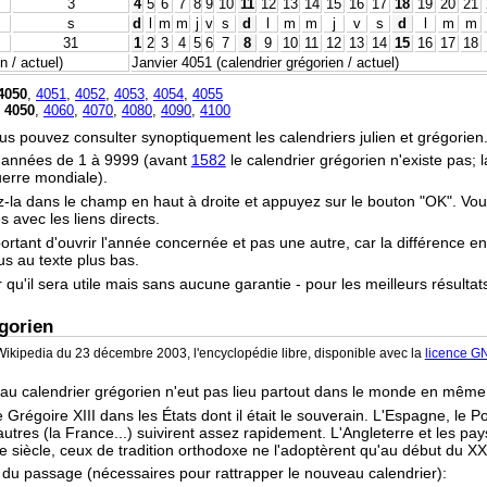
3
4
5
6
7
8
9
10
11
12
13
14
15
16
17
18
19
20
21
s
d
l
m
m
j
v
s
d
l
m
m
j
v
s
d
l
m
m
31
1
2
3
4
5
6
7
8
9
10
11
12
13
14
15
16
17
18
 / actuel)
Janvier 4051 (calendrier grégorien / actuel)
4050
,
4051
,
4052
,
4053
,
4054
,
4055
,
4050
,
4060
,
4070
,
4080
,
4090
,
4100
vous pouvez consulter synoptiquement les calendriers julien et grégorien
s années de 1 à 9999 (avant
1582
le calendrier grégorien n'existe pas;
uerre mondiale).
z-la dans le champ en haut à droite et appuyez sur le bouton "OK". Vo
 avec les liens directs.
portant d'ouvrir l'année concernée et pas une autre, car la différence en
ous au texte plus bas.
r qu'il sera utile mais sans aucune garantie - pour les meilleurs résultat
gorien
ikipedia du 23 décembre 2003, l'encyclopédie libre, disponible avec la
licence G
 au calendrier grégorien n'eut pas lieu partout dans le monde en mêm
 Grégoire XIII dans les États dont il était le souverain. L'Espagne, le P
tres (la France...) suivirent assez rapidement. L'Angleterre et les pay
e siècle, ceux de tradition orthodoxe ne l'adoptèrent qu'au début du XX
s du passage (nécessaires pour rattrapper le nouveau calendrier):