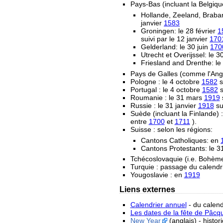
Pays-Bas (incluant la Belgiqu
Hollande, Zeeland, Braban
janvier
1583
Groningen: le 28 février
1
suivi par le 12 janvier
170
Gelderland: le 30 juin
170
Utrecht et Overijssel: le
Friesland and Drenthe: l
Pays de Galles (comme l'Angl
Pologne : le 4 octobre
1582
s
Portugal : le 4 octobre
1582
s
Roumanie : le 31 mars
1919
s
Russie : le 31 janvier
1918
sui
Suède (incluant la Finlande) :
entre
1700
et
1711
).
Suisse : selon les régions:
Cantons Catholiques: en
Cantons Protestants: le 
Tchécoslovaquie (i.e. Bohème 
Turquie : passage du calendr
Yougoslavie : en
1919
Liens externes
Calendrier annuel
- du calend
Les dates de la fête de Pâcq
New Year
(anglais) - histo