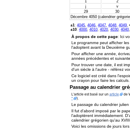
1
2
j
v
29
30
Décembre 4050 (calendrier grégorien
±1
:
4045
,
4046
,
4047
,
4048
,
4049
,
±10
:
4000
,
4010
,
4020
,
4030
,
4040
À propos de cette page
: Ici 
Le programme peut afficher le
l'adoptent avant la Deuxième g
Pour afficher une année, écrive
années précédentes et suivantes
Pour trouver une date, il est im
d'un siècle à l'autre - référez v
Ce logiciel est créé dans l'espoi
un crayon pour faire les calculs.
Passage au calendrier gré
L'article est basé sur un
article
de W
*
).
Le passage du calendrier julien
Il fut d'abord imposé par le pape
l'adoptèrent immédiatement. D'au
calendrier grégorien qu'au XVIII
Voici les omissions de jours lor