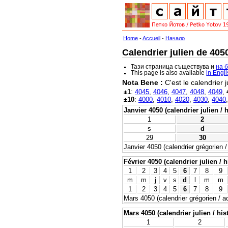
Home
-
Accueil
-
Начало
Calendrier julien de 405
Тази страница съществува и
на 
This page is also available
in Engl
Nota Bene :
C'est le calendrier j
±1
:
4045
,
4046
,
4047
,
4048
,
4049
,
±10
:
4000
,
4010
,
4020
,
4030
,
4040
Janvier 4050 (calendrier julien / 
1
2
s
d
29
30
Janvier 4050 (calendrier grégorien /
Février 4050 (calendrier julien / h
1
2
3
4
5
6
7
8
9
m
m
j
v
s
d
l
m
m
1
2
3
4
5
6
7
8
9
Mars 4050 (calendrier grégorien / ac
Mars 4050 (calendrier julien / his
1
2