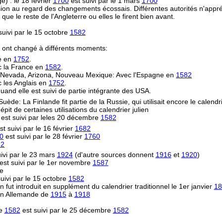
) : le 18 février
1700
est suivi par le 1 mars
1700
on au regard des changements écossais. Différentes autorités n'appréc
le reste de l'Angleterre ou elles le firent bien avant.
uivi par le 15 octobre
1582
s ont changé à différents moments:
re en
1752
.
ec la France en
1582
.
e, Nevada, Arizona, Nouveau Mexique: Avec l'Espagne en
1582
 les Anglais en
1752
.
uand elle est suivi de partie intégrante des USA.
 Suède: La Finlande fit partie de la Russie, qui utilisait encore le calendr
épit de certaines utilisations du calendrier julien
est suivi par leles 20 décembre
1582
st suivi par le 16 février
1682
0
est suivi par le 28 février
1760
82
ivi par le 23 mars
1924
(d'autre sources donnent
1916
et
1920
)
est suivi par le 1er novembre
1587
ne
uivi par le 15 octobre
1582
n fut introduit en supplément du calendrier traditionnel le 1er janvier
18
ion Allemande de
1915
à
1918
re
1582
est suivi par le 25 décembre
1582