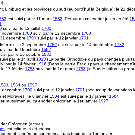
e)
t, Limburg et les provinces du sud (aujourd'hui la Belgique): le 21 d
583
est suivi par le 11 mars
1583
. Retour au calendrier julien en été
15
1
0
suivi par le 12 juillet
1700
 30 novembre
1700
suivi par le 12 décembre
1700
e 31 décembre
1700
suivi par le 12 janvier
1701
eterre) : le 2 septembre
1752
est suivi par le 14 septembre
1752
uivi par le 15 octobre
1582
uivi par le 15 octobre
1582
uivi par le 14 avril
1919
(La partie Orthodoxe du pays changea plus ta
vi par le 14 février
1918
(Dans la partie Est du pays le changement n'i
 le 17 février
1753
suivi par le 1er mars
1753
(la Suède utilisa sa propr
1583
,
1584
ou
1597
31 décembre
1700
suivi par le 12 janvier
1701
(beaucoup de variations l
et Moravie) : le 6 janvier
1584
est suivi par le 17 janvier
1584
ier musulman au calendrier grégorien le 1er janvier
1927
rier Grégorien (actuel)
ues
catholique et orthodoxe
riquement l'année ne commençait pas toujours le 1er janvier.