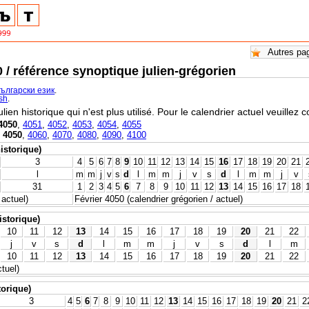
0 / référence synoptique julien-grégorien
български език
.
ish
.
ulien historique qui n'est plus utilisé. Pour le calendrier actuel veuillez 
4050
,
4051
,
4052
,
4053
,
4054
,
4055
,
4050
,
4060
,
4070
,
4080
,
4090
,
4100
historique)
3
4
5
6
7
8
9
10
11
12
13
14
15
16
17
18
19
20
21
l
m
m
j
v
s
d
l
m
m
j
v
s
d
l
m
m
j
v
31
1
2
3
4
5
6
7
8
9
10
11
12
13
14
15
16
17
18
 actuel)
Février 4050 (calendrier grégorien / actuel)
istorique)
10
11
12
13
14
15
16
17
18
19
20
21
22
j
v
s
d
l
m
m
j
v
s
d
l
m
10
11
12
13
14
15
16
17
18
19
20
21
22
tuel)
torique)
3
4
5
6
7
8
9
10
11
12
13
14
15
16
17
18
19
20
21
2