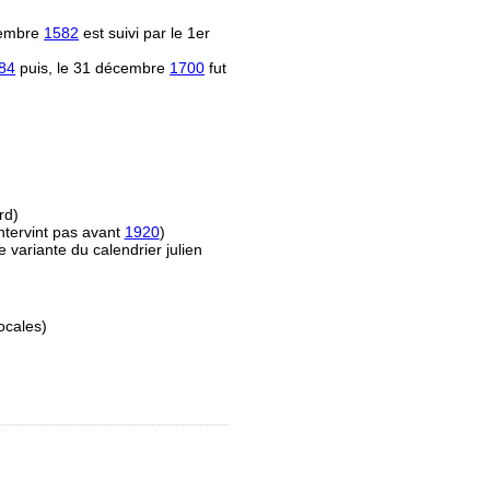
écembre
1582
est suivi par le 1er
84
puis, le 31 décembre
1700
fut
rd)
ntervint pas avant
1920
)
e variante du calendrier julien
ocales)