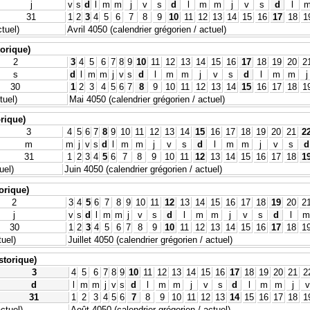
j
v
s
d
l
m
m
j
v
s
d
l
m
m
j
v
s
d
l
31
1
2
3
4
5
6
7
8
9
10
11
12
13
14
15
16
17
18
1
tuel)
Avril 4050 (calendrier grégorien / actuel)
torique)
2
3
4
5
6
7
8
9
10
11
12
13
14
15
16
17
18
19
20
2
s
d
l
m
m
j
v
s
d
l
m
m
j
v
s
d
l
m
m
j
30
1
2
3
4
5
6
7
8
9
10
11
12
13
14
15
16
17
18
1
tuel)
Mai 4050 (calendrier grégorien / actuel)
orique)
3
4
5
6
7
8
9
10
11
12
13
14
15
16
17
18
19
20
21
2
m
m
j
v
s
d
l
m
m
j
v
s
d
l
m
m
j
v
s
d
31
1
2
3
4
5
6
7
8
9
10
11
12
13
14
15
16
17
18
1
uel)
Juin 4050 (calendrier grégorien / actuel)
torique)
2
3
4
5
6
7
8
9
10
11
12
13
14
15
16
17
18
19
20
2
j
v
s
d
l
m
m
j
v
s
d
l
m
m
j
v
s
d
l
m
30
1
2
3
4
5
6
7
8
9
10
11
12
13
14
15
16
17
18
1
tuel)
Juillet 4050 (calendrier grégorien / actuel)
istorique)
3
4
5
6
7
8
9
10
11
12
13
14
15
16
17
18
19
20
21
2
d
l
m
m
j
v
s
d
l
m
m
j
v
s
d
l
m
m
j
v
31
1
2
3
4
5
6
7
8
9
10
11
12
13
14
15
16
17
18
1
actuel)
Août 4050 (calendrier grégorien / actuel)