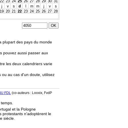
22
23
24
25
26
27
28
29
30
31
j
v
s
d
l
m
m
j
v
s
19
20
21
22
23
24
25
26
27
28
.
 la plupart des pays du monde
us pouvez aussi passer aux
tre les deux calendriers varie
s ou au cas d'un doute, utilisez
NU FDL
(co-auteurs : Looxix, FvdP
e temps.
ortugal et la Pologne
s protestants n'adoptèrent le
e siècle.