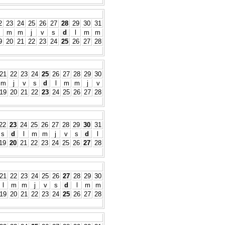
2
23
24
25
26
27
28
29
30
31
m
m
j
v
s
d
l
m
m
9
20
21
22
23
24
25
26
27
28
21
22
23
24
25
26
27
28
29
30
m
j
v
s
d
l
m
m
j
v
19
20
21
22
23
24
25
26
27
28
22
23
24
25
26
27
28
29
30
31
s
d
l
m
m
j
v
s
d
l
19
20
21
22
23
24
25
26
27
28
21
22
23
24
25
26
27
28
29
30
l
m
m
j
v
s
d
l
m
m
19
20
21
22
23
24
25
26
27
28