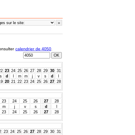
consulter
calendrier de 4050
.
22
23
24
25
26
27
28
29
30
31
s
d
l
m
m
j
v
s
d
l
19
20
21
22
23
24
25
26
27
28
23
24
25
26
27
28
m
j
v
s
d
l
23
24
25
26
27
28
2
23
24
25
26
27
28
29
30
31