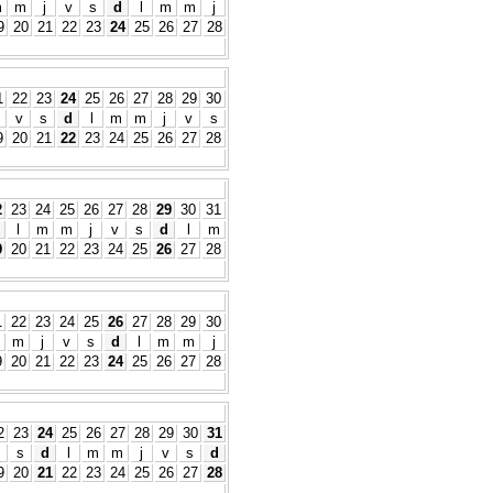
m
m
j
v
s
d
l
m
m
j
9
20
21
22
23
24
25
26
27
28
1
22
23
24
25
26
27
28
29
30
v
s
d
l
m
m
j
v
s
9
20
21
22
23
24
25
26
27
28
2
23
24
25
26
27
28
29
30
31
l
m
m
j
v
s
d
l
m
9
20
21
22
23
24
25
26
27
28
1
22
23
24
25
26
27
28
29
30
m
j
v
s
d
l
m
m
j
9
20
21
22
23
24
25
26
27
28
2
23
24
25
26
27
28
29
30
31
s
d
l
m
m
j
v
s
d
9
20
21
22
23
24
25
26
27
28