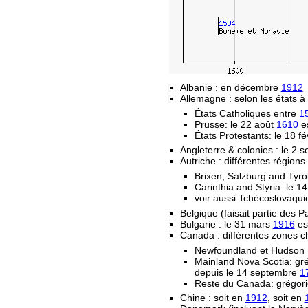
Albanie : en décembre
1912
Allemagne : selon les états à 
États Catholiques entre
1
Prusse: le 22 août
1610
es
États Protestants: le 18 fé
Angleterre & colonies : le 2
Autriche : différentes régions
Brixen, Salzburg and Tyro
Carinthia and Styria: le 
voir aussi Tchécoslovaqui
Belgique (faisait partie des 
Bulgarie : le 31 mars
1916
est
Canada : différentes zones c
Newfoundland et Hudson 
Mainland Nova Scotia: gr
depuis le 14 septembre
1
Reste du Canada: grégori
Chine : soit en
1912
, soit en