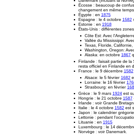
Danemark (incluant la Norvège
Écosse : beaucoup de confusi
changement en même temps que 
Égypte : en
1875
Espagne : le 4 octobre
1582
s
Estonie : en
1918
États-Unis : différentes zone
Côte Est: Avec l'Angleter
Vallée du Mississippi: Av
Texas, Floride, Californi
Washington, Oregon: Avec
Alaska: en octobre
1867
q
Finlande : faisait partie de la
resta officiel en Finlande en d
France : le 9 décembre
1582
Alsace: le 5 février
1682
e
Lorraine: le 16 février
176
Strasbourg: en février
16
Grèce : le 9 mars
1924
est su
Hongrie : le 21 octobre
1587
Irlande : voir Grande Bretag
Italie : le 4 octobre
1582
est s
Japon : le calendrier grégorie
Lettonie : pendant l'occupat
Lituanie : en
1915
Luxembourg : le 14 décemb
Norvège : voir Danemark.