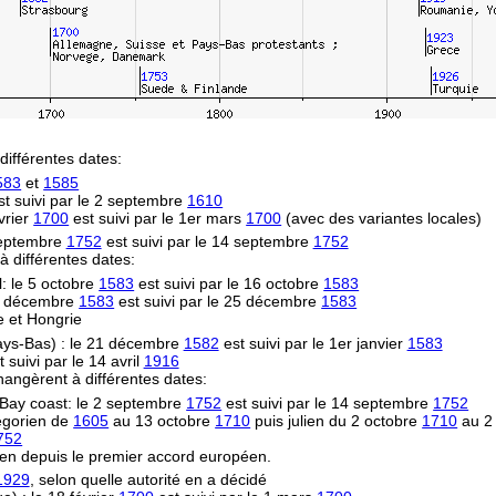
différentes dates:
583
et
1585
t suivi par le 2 septembre
1610
vrier
1700
est suivi par le 1er mars
1700
(avec des variantes locales)
 septembre
1752
est suivi par le 14 septembre
1752
 à différentes dates:
l: le 5 octobre
1583
est suivi par le 16 octobre
1583
14 décembre
1583
est suivi par le 25 décembre
1583
e et Hongrie
Pays-Bas) : le 21 décembre
1582
est suivi par le 1er janvier
1583
 suivi par le 14 avril
1916
hangèrent à différentes dates:
Bay coast: le 2 septembre
1752
est suivi par le 14 septembre
1752
égorien de
1605
au 13 octobre
1710
puis julien du 2 octobre
1710
au 2
752
en depuis le premier accord européen.
1929
, selon quelle autorité en a décidé