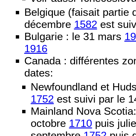
Belgique (faisait partie
décembre
1582
est suiv
Bulgarie : le 31 mars
19
1916
Canada : différentes zo
dates:
Newfoundland et Huds
1752
est suivi par le
Mainland Nova Scotia
octobre
1710
puis juli
septembre
1752
puis g