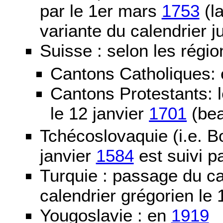
par le 1er mars
1753
(la
variante du calendrier j
Suisse : selon les régio
Cantons Catholiques:
Cantons Protestants:
le 12 janvier
1701
(bea
Tchécoslovaquie (i.e. B
janvier
1584
est suivi p
Turquie : passage du c
calendrier grégorien le 
Yougoslavie : en
1919