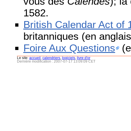
vous des
Calendes
); l
1582.
British Calendar Act of
britanniques (en anglais
Foire Aux Questions
(e
Le site:
accueil
,
calendriers
,
logiciels
,
livre d'or
Dernière modification : 2007-07-17 13:09:09 CET