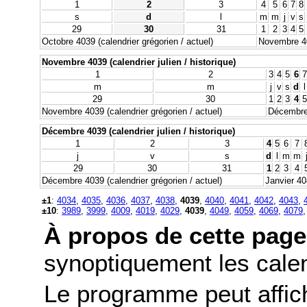
1
2
3
4
5
6
7
8
s
d
l
m
m
j
v
s
29
30
31
1
2
3
4
5
Octobre 4039 (calendrier grégorien / actuel)
Novembre 403
Novembre 4039 (calendrier julien / historique)
1
2
3
4
5
6
7
m
m
j
v
s
d
l
29
30
1
2
3
4
5
Novembre 4039 (calendrier grégorien / actuel)
Décembre 
Décembre 4039 (calendrier julien / historique)
1
2
3
4
5
6
7
j
v
s
d
l
m
m
29
30
31
1
2
3
4
Décembre 4039 (calendrier grégorien / actuel)
Janvier 40
±1
:
4034
,
4035
,
4036
,
4037
,
4038
,
4039
,
4040
,
4041
,
4042
,
4043
,
±10
:
3989
,
3999
,
4009
,
4019
,
4029
,
4039
,
4049
,
4059
,
4069
,
4079
À propos de cette page
synoptiquement les calend
Le programme peut affic