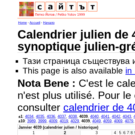
Home
-
Accueil
-
Начало
Calendrier julien de 
synoptique julien-gr
Тази страница съществува
This page is also available
in
Nota Bene :
C'est le cale
n'est plus utilisé. Pour le
consulter
calendrier de 
±1
:
4034
,
4035
,
4036
,
4037
,
4038
,
4039
,
4040
,
4041
,
4042
,
4043
,
±10
:
3989
,
3999
,
4009
,
4019
,
4029
,
4039
,
4049
,
4059
,
4069
,
4079
Janvier 4039 (calendrier julien / historique)
1
2
3
4
5
6
7
8