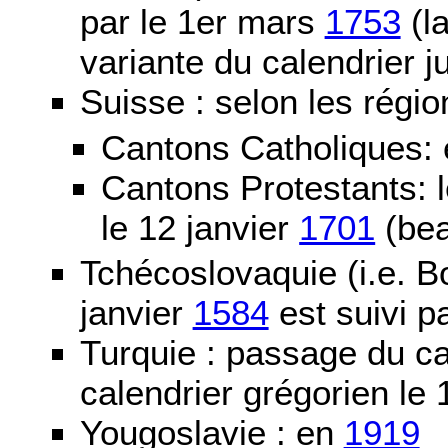
par le 1er mars
1753
(la
variante du calendrier j
Suisse : selon les régio
Cantons Catholiques:
Cantons Protestants:
le 12 janvier
1701
(bea
Tchécoslovaquie (i.e. B
janvier
1584
est suivi p
Turquie : passage du c
calendrier grégorien le 
Yougoslavie : en
1919