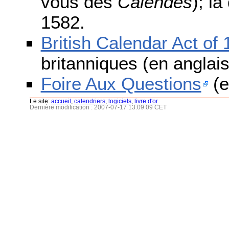
vous des
Calendes
); l
1582.
British Calendar Act of
britanniques (en anglais
Foire Aux Questions
(e
Le site:
accueil
,
calendriers
,
logiciels
,
livre d'or
Dernière modification : 2007-07-17 13:09:09 CET