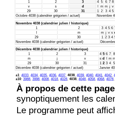
1
2
3
4
5
6
7
8
v
s
d
l
m
m
j
v
29
30
31
1
2
3
4
5
Octobre 4038 (calendrier grégorien / actuel)
Novembre 403
Novembre 4038 (calendrier julien / historique)
1
2
3
4
5
6
l
m
m
j
v
s
29
30
1
2
3
4
Novembre 4038 (calendrier grégorien / actuel)
Décembre 
Décembre 4038 (calendrier julien / historique)
1
2
3
4
5
6
7
8
m
j
v
s
d
l
m
29
30
31
1
2
3
4
5
Décembre 4038 (calendrier grégorien / actuel)
Janvier 40
±1
:
4033
,
4034
,
4035
,
4036
,
4037
,
4038
,
4039
,
4040
,
4041
,
4042
,
±10
:
3988
,
3998
,
4008
,
4018
,
4028
,
4038
,
4048
,
4058
,
4068
,
4078
À propos de cette page
synoptiquement les calend
Le programme peut affic