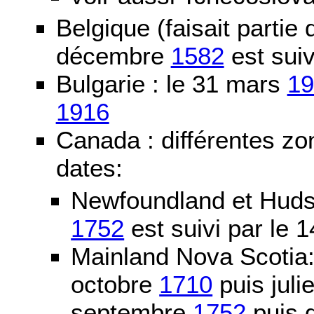
Belgique (faisait partie
décembre
1582
est suiv
Bulgarie : le 31 mars
19
1916
Canada : différentes zo
dates:
Newfoundland et Huds
1752
est suivi par le
Mainland Nova Scotia
octobre
1710
puis juli
septembre
1752
puis g