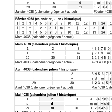
v
s
d
l
m
m
j
v
29
30
31
1
2
3
4
5
Janvier 4038 (calendrier grégorien / actuel)
Février 4038 
Février 4038 (calendrier julien / historique)
1
2
3
4
5
6
7
8
9
10
11
12
13
14
1
l
m
m
j
v
s
d
l
m
m
j
v
s
d
1
2
3
4
5
6
7
8
9
10
11
12
13
14
1
Mars 4038 (calendrier grégorien / actuel)
Mars 4038 (calendrier julien / historique)
1
2
3
4
5
6
7
8
9
l
m
m
j
v
s
d
l
m
29
30
31
1
2
3
4
5
6
Mars 4038 (calendrier grégorien / actuel)
Avril 4038 (ca
Avril 4038 (calendrier julien / historique)
1
2
3
4
5
6
7
8
j
v
s
d
l
m
m
j
29
30
1
2
3
4
5
6
Avril 4038 (calendrier grégorien / actuel)
Mai 4038 (cale
Mai 4038 (calendrier julien / historique)
1
2
3
4
5
6
7
8
9
s
d
l
m
m
j
v
s
d
29
30
31
1
2
3
4
5
6