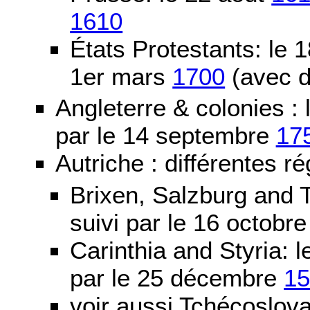
1610
États Protestants: le 1
1er mars
1700
(avec d
Angleterre & colonies :
par le 14 septembre
17
Autriche : différentes ré
Brixen, Salzburg and T
suivi par le 16 octobr
Carinthia and Styria:
par le 25 décembre
1
voir aussi Tchécoslov