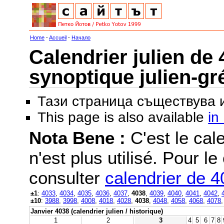
Home
-
Accueil
-
Начало
Calendrier julien de 
synoptique julien-gr
Тази страница съществува
This page is also available
in
Nota Bene :
C'est le cale
n'est plus utilisé. Pour le
consulter
calendrier de 
±1
:
4033
,
4034
,
4035
,
4036
,
4037
,
4038
,
4039
,
4040
,
4041
,
4042
,
±10
:
3988
,
3998
,
4008
,
4018
,
4028
,
4038
,
4048
,
4058
,
4068
,
4078
Janvier 4038 (calendrier julien / historique)
1
2
3
4
5
6
7
8