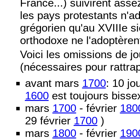
France...) suivirent asse
les pays protestants n'ad
grégorien qu'au XVIIIe si
orthodoxe ne l'adoptèren
Voici les omissions de j
(nécessaires pour rattra
avant mars
1700
: 10 j
1600
est toujours bissex
mars
1700
- février
180
29 février
1700
)
mars
1800
- février
190