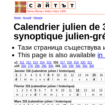
Home
-
Accueil
-
Начало
Calendrier julien de 
synoptique julien-gr
Тази страница съществува
This page is also available
in
±1
:
311
,
312
,
313
,
314
,
315
,
316
,
317
,
318
,
319
,
320
,
321
±10
:
266
,
276
,
286
,
296
,
306
,
316
,
326
,
336
,
346
,
356
,
366
Janvier 316 (calendrier julien / historique)
1
2
3
4
5
6
7
8
9
10
11
12
13
14
15
16
d
l
m
m
j
v
s
d
l
m
m
j
v
s
d
l
Février 316 (calendrier julien / historique)
1
2
3
4
5
6
7
8
9
10
11
12
13
14
15
m
j
v
s
d
l
m
m
j
v
s
d
l
m
m
Mars 316 (calendrier julien / historique)