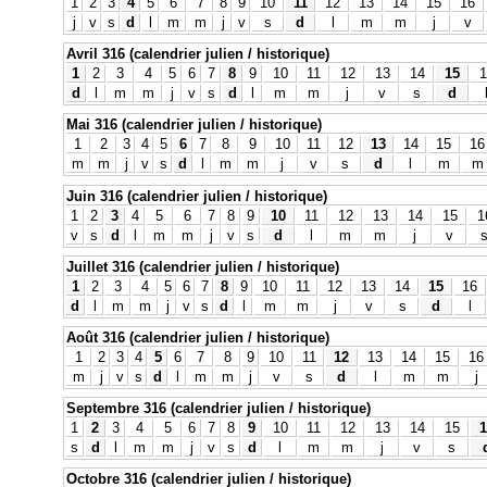
1
2
3
4
5
6
7
8
9
10
11
12
13
14
15
16
j
v
s
d
l
m
m
j
v
s
d
l
m
m
j
v
Avril 316 (calendrier julien / historique)
1
2
3
4
5
6
7
8
9
10
11
12
13
14
15
1
d
l
m
m
j
v
s
d
l
m
m
j
v
s
d
Mai 316 (calendrier julien / historique)
1
2
3
4
5
6
7
8
9
10
11
12
13
14
15
16
m
m
j
v
s
d
l
m
m
j
v
s
d
l
m
m
Juin 316 (calendrier julien / historique)
1
2
3
4
5
6
7
8
9
10
11
12
13
14
15
1
v
s
d
l
m
m
j
v
s
d
l
m
m
j
v
Juillet 316 (calendrier julien / historique)
1
2
3
4
5
6
7
8
9
10
11
12
13
14
15
16
d
l
m
m
j
v
s
d
l
m
m
j
v
s
d
l
Août 316 (calendrier julien / historique)
1
2
3
4
5
6
7
8
9
10
11
12
13
14
15
16
m
j
v
s
d
l
m
m
j
v
s
d
l
m
m
j
Septembre 316 (calendrier julien / historique)
1
2
3
4
5
6
7
8
9
10
11
12
13
14
15
1
s
d
l
m
m
j
v
s
d
l
m
m
j
v
s
Octobre 316 (calendrier julien / historique)