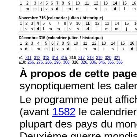
1
2
3
4
5
6
7
8
9
10
11
12
13
14
15
16
l
m
m
j
v
s
d
l
m
m
j
v
s
d
l
m
Novembre 316 (calendrier julien / historique)
1
2
3
4
5
6
7
8
9
10
11
12
13
14
15
1
j
v
s
d
l
m
m
j
v
s
d
l
m
m
j
Décembre 316 (calendrier julien / historique)
1
2
3
4
5
6
7
8
9
10
11
12
13
14
15
16
s
d
l
m
m
j
v
s
d
l
m
m
j
v
s
d
±1
:
311
,
312
,
313
,
314
,
315
,
316
,
317
,
318
,
319
,
320
,
321
±10
:
266
,
276
,
286
,
296
,
306
,
316
,
326
,
336
,
346
,
356
,
366
À propos de cette page
synoptiquement les calend
Le programme peut affic
(avant
1582
le calendrier
plupart des pays du mond
Deuxième guerre mondia