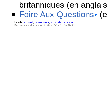
britanniques (en anglais
Foire Aux Questions
(e
Le site:
accueil
,
calendriers
,
logiciels
,
livre d'or
Dernière modification : 2007-07-17 13:09:09 CET