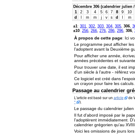
Décembre 306 (calendrier julien /
1
2
3
4
5
6
7
8
9
10
d
l
m
m
j
v
s
d
l
m
±1
:
301
,
302
,
303
,
304
,
305
,
306
,
3
±10
:
256
,
266
,
276
,
286
,
296
,
306
,
À propos de cette page
: Ici 
Le programme peut afficher le
l'adoptent avant la Deuxième g
Pour afficher une année, écrive
années précédentes et suivantes
Pour trouver une date, il est im
d'un siècle à l'autre - référez v
Ce logiciel est créé dans l'espoi
un crayon pour faire les calculs.
Passage au calendrier gré
L'article est basé sur un
article
de W
*
).
Le passage du calendrier julien
Il fut d'abord imposé par le pape
l'adoptèrent immédiatement. D'au
calendrier grégorien qu'au XVIII
Voici les omissions de jours lor