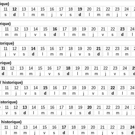
rique)
11
12
13
14
15
16
17
18
19
20
21
22
23
24
s
d
l
m
m
j
v
s
d
l
m
m
j
v
rique)
11
12
13
14
15
16
17
18
19
20
21
22
23
24
m
m
j
v
s
d
l
m
m
j
v
s
d
l
storique)
11
12
13
14
15
16
17
18
19
20
21
22
23
24
j
v
s
d
l
m
m
j
v
s
d
l
m
m
orique)
11
12
13
14
15
16
17
18
19
20
21
22
23
24
2
d
l
m
m
j
v
s
d
l
m
m
j
v
s
/ historique)
11
12
13
14
15
16
17
18
19
20
21
22
23
24
m
j
v
s
d
l
m
m
j
v
s
d
l
m
istorique)
0
11
12
13
14
15
16
17
18
19
20
21
22
23
24
v
s
d
l
m
m
j
v
s
d
l
m
m
j
 historique)
11
12
13
14
15
16
17
18
19
20
21
22
23
24
l
m
m
j
v
s
d
l
m
m
j
v
s
d