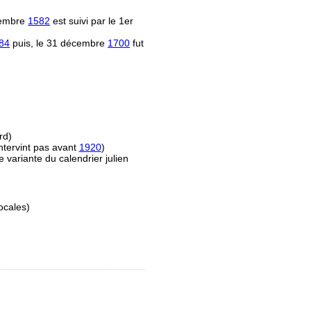
écembre
1582
est suivi par le 1er
84
puis, le 31 décembre
1700
fut
rd)
ntervint pas avant
1920
)
e variante du calendrier julien
ocales)