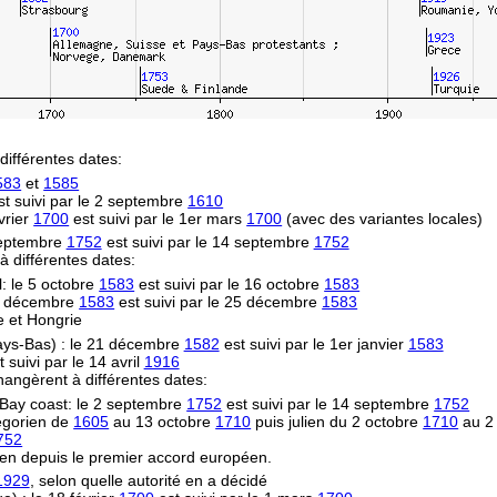
différentes dates:
583
et
1585
t suivi par le 2 septembre
1610
vrier
1700
est suivi par le 1er mars
1700
(avec des variantes locales)
 septembre
1752
est suivi par le 14 septembre
1752
 à différentes dates:
l: le 5 octobre
1583
est suivi par le 16 octobre
1583
14 décembre
1583
est suivi par le 25 décembre
1583
e et Hongrie
Pays-Bas) : le 21 décembre
1582
est suivi par le 1er janvier
1583
 suivi par le 14 avril
1916
hangèrent à différentes dates:
Bay coast: le 2 septembre
1752
est suivi par le 14 septembre
1752
égorien de
1605
au 13 octobre
1710
puis julien du 2 octobre
1710
au 2
752
en depuis le premier accord européen.
1929
, selon quelle autorité en a décidé