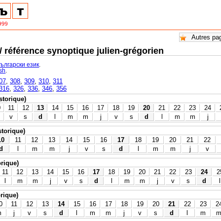
 / référence synoptique julien-grégorien
български език
.
ish
.
07
,
308
,
309
,
310
,
311
316
,
326
,
336
,
346
,
356
istorique)
0
11
12
13
14
15
16
17
18
19
20
21
22
23
24
v
s
d
l
m
m
j
v
s
d
l
m
m
j
storique)
10
11
12
13
14
15
16
17
18
19
20
21
22
d
l
m
m
j
v
s
d
l
m
m
j
v
orique)
11
12
13
14
15
16
17
18
19
20
21
22
23
24
2
l
m
m
j
v
s
d
l
m
m
j
v
s
d
l
orique)
0
11
12
13
14
15
16
17
18
19
20
21
22
23
2
m
j
v
s
d
l
m
m
j
v
s
d
l
m