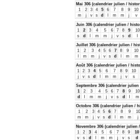
Mai 306 (calendrier julien / histo
1
2
3
4
5
6
7
8
9
10
m
j
v
s
d
l
m
m
j
v
Juin 306 (calendrier julien / histo
1
2
3
4
5
6
7
8
9
10
s
d
l
m
m
j
v
s
d
l
Juillet 306 (calendrier julien / hi
1
2
3
4
5
6
7
8
9
10
l
m
m
j
v
s
d
l
m
m
Août 306 (calendrier julien / hist
1
2
3
4
5
6
7
8
9
10
j
v
s
d
l
m
m
j
v
s
Septembre 306 (calendrier julien 
1
2
3
4
5
6
7
8
9
10
d
l
m
m
j
v
s
d
l
m
Octobre 306 (calendrier julien / h
1
2
3
4
5
6
7
8
9
1
m
m
j
v
s
d
l
m
m
j
Novembre 306 (calendrier julien /
1
2
3
4
5
6
7
8
9
10
v
s
d
l
m
m
j
v
s
d