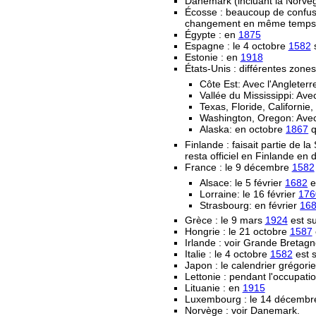
Danemark (incluant la Norvège
Écosse : beaucoup de confusi
changement en même temps que 
Égypte : en
1875
Espagne : le 4 octobre
1582
s
Estonie : en
1918
États-Unis : différentes zone
Côte Est: Avec l'Angleter
Vallée du Mississippi: Av
Texas, Floride, Californi
Washington, Oregon: Avec
Alaska: en octobre
1867
q
Finlande : faisait partie de la
resta officiel en Finlande en d
France : le 9 décembre
1582
Alsace: le 5 février
1682
e
Lorraine: le 16 février
176
Strasbourg: en février
16
Grèce : le 9 mars
1924
est su
Hongrie : le 21 octobre
1587
Irlande : voir Grande Bretag
Italie : le 4 octobre
1582
est s
Japon : le calendrier grégorie
Lettonie : pendant l'occupat
Lituanie : en
1915
Luxembourg : le 14 décemb
Norvège : voir Danemark.