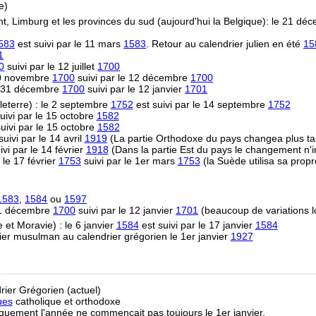
e)
t, Limburg et les provinces du sud (aujourd'hui la Belgique): le 21 d
583
est suivi par le 11 mars
1583
. Retour au calendrier julien en été
15
1
0
suivi par le 12 juillet
1700
 30 novembre
1700
suivi par le 12 décembre
1700
e 31 décembre
1700
suivi par le 12 janvier
1701
eterre) : le 2 septembre
1752
est suivi par le 14 septembre
1752
uivi par le 15 octobre
1582
uivi par le 15 octobre
1582
uivi par le 14 avril
1919
(La partie Orthodoxe du pays changea plus ta
vi par le 14 février
1918
(Dans la partie Est du pays le changement n'i
 le 17 février
1753
suivi par le 1er mars
1753
(la Suède utilisa sa propr
1583
,
1584
ou
1597
31 décembre
1700
suivi par le 12 janvier
1701
(beaucoup de variations l
et Moravie) : le 6 janvier
1584
est suivi par le 17 janvier
1584
ier musulman au calendrier grégorien le 1er janvier
1927
rier Grégorien (actuel)
ues
catholique et orthodoxe
riquement l'année ne commençait pas toujours le 1er janvier.