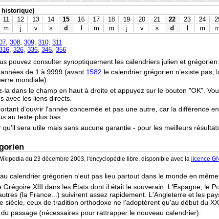
 historique)
11
12
13
14
15
16
17
18
19
20
21
22
23
24
2
m
j
v
s
d
l
m
m
j
v
s
d
l
m
07
,
308
,
309
,
310
,
311
316
,
326
,
336
,
346
,
356
vous pouvez consulter synoptiquement les calendriers julien et grégorien
s années de 1 à 9999 (avant
1582
le calendrier grégorien n'existe pas;
uerre mondiale).
z-la dans le champ en haut à droite et appuyez sur le bouton "OK". Vo
 avec les liens directs.
portant d'ouvrir l'année concernée et pas une autre, car la différence en
ous au texte plus bas.
r qu'il sera utile mais sans aucune garantie - pour les meilleurs résultat
gorien
ikipedia du 23 décembre 2003, l'encyclopédie libre, disponible avec la
licence G
 au calendrier grégorien n'eut pas lieu partout dans le monde en mêm
 Grégoire XIII dans les États dont il était le souverain. L'Espagne, le P
tres (la France...) suivirent assez rapidement. L'Angleterre et les pay
e siècle, ceux de tradition orthodoxe ne l'adoptèrent qu'au début du XX
s du passage (nécessaires pour rattrapper le nouveau calendrier):