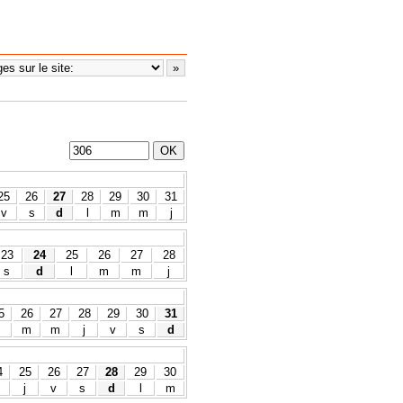
25
26
27
28
29
30
31
v
s
d
l
m
m
j
23
24
25
26
27
28
s
d
l
m
m
j
5
26
27
28
29
30
31
m
m
j
v
s
d
4
25
26
27
28
29
30
m
j
v
s
d
l
m