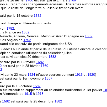
) : le 18 février
1700
est suivi par le 1 mars
1700
on au regard des changements écossais. Différentes autorités n'appréc
le reste de l'Angleterre ou elles le firent bien avant.
uivi par le 15 octobre
1582
s ont changé à différents moments:
re en
1752
.
ec la France en
1582
.
e, Nevada, Arizona, Nouveau Mexique: Avec l'Espagne en
1582
 les Anglais en
1752
.
uand elle est suivi de partie intégrante des USA.
 Suède: La Finlande fit partie de la Russie, qui utilisait encore le calendr
épit de certaines utilisations du calendrier julien
est suivi par leles 20 décembre
1582
st suivi par le 16 février
1682
0
est suivi par le 28 février
1760
82
ivi par le 23 mars
1924
(d'autre sources donnent
1916
et
1920
)
est suivi par le 1er novembre
1587
ne
uivi par le 15 octobre
1582
n fut introduit en supplément du calendrier traditionnel le 1er janvier
18
ion Allemande de
1915
à
1918
re
1582
est suivi par le 25 décembre
1582