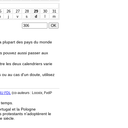
5
26
27
28
29
30
31
m
j
v
s
d
l
m
.
 la plupart des pays du monde
us pouvez aussi passer aux
tre les deux calendriers varie
s ou au cas d'un doute, utilisez
NU FDL
(co-auteurs : Looxix, FvdP
e temps.
ortugal et la Pologne
s protestants n'adoptèrent le
e siècle.