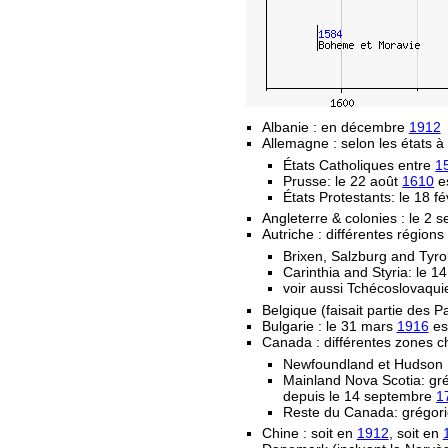
Albanie : en décembre
1912
Allemagne : selon les états à 
États Catholiques entre
1
Prusse: le 22 août
1610
es
États Protestants: le 18 fé
Angleterre & colonies : le 2
Autriche : différentes régions
Brixen, Salzburg and Tyro
Carinthia and Styria: le 
voir aussi Tchécoslovaqui
Belgique (faisait partie des 
Bulgarie : le 31 mars
1916
est
Canada : différentes zones c
Newfoundland et Hudson 
Mainland Nova Scotia: gr
depuis le 14 septembre
1
Reste du Canada: grégori
Chine : soit en
1912
, soit en