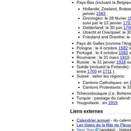
Pays-Bas (incluant la Belgiqu
Hollande, Zeeland, Braban
janvier
1583
Groningen: le 28 février
1
suivi par le 12 janvier
170
Gelderland: le 30 juin
170
Utrecht et Overijssel: le
Friesland and Drenthe: l
Pays de Galles (comme l'Angl
Pologne : le 4 octobre
1582
s
Portugal : le 4 octobre
1582
s
Roumanie : le 31 mars
1919
s
Russie : le 31 janvier
1918
sui
Suède (incluant la Finlande) :
entre
1700
et
1711
).
Suisse : selon les régions:
Cantons Catholiques: en
Cantons Protestants: le 
Tchécoslovaquie (i.e. Bohème 
Turquie : passage du calendr
Yougoslavie : en
1919
Liens externes
Calendrier annuel
- du calend
Les dates de la fête de Pâcq
New Year
(anglais) - histo