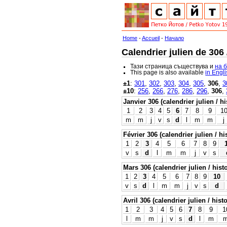
Home
-
Accueil
-
Начало
Calendrier julien de 306
Тази страница съществува и
на 
This page is also available
in Engl
±1
:
301
,
302
,
303
,
304
,
305
,
306
,
3
±10
:
256
,
266
,
276
,
286
,
296
,
306
,
Janvier 306 (calendrier julien / h
1
2
3
4
5
6
7
8
9
1
m
m
j
v
s
d
l
m
m
j
Février 306 (calendrier julien / hi
1
2
3
4
5
6
7
8
9
v
s
d
l
m
m
j
v
s
Mars 306 (calendrier julien / hist
1
2
3
4
5
6
7
8
9
10
v
s
d
l
m
m
j
v
s
d
Avril 306 (calendrier julien / hist
1
2
3
4
5
6
7
8
9
1
l
m
m
j
v
s
d
l
m