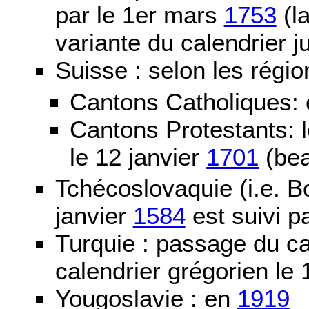
par le 1er mars
1753
(la
variante du calendrier j
Suisse : selon les régio
Cantons Catholiques:
Cantons Protestants:
le 12 janvier
1701
(bea
Tchécoslovaquie (i.e. B
janvier
1584
est suivi p
Turquie : passage du c
calendrier grégorien le 
Yougoslavie : en
1919