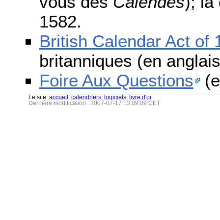
vous des
Calendes
); l
1582.
British Calendar Act of
britanniques (en anglais
Foire Aux Questions
(e
Le site:
accueil
,
calendriers
,
logiciels
,
livre d'or
Dernière modification : 2007-07-17 13:09:09 CET