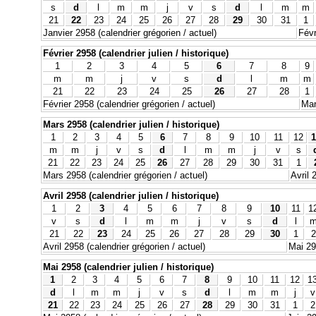
s
d
l
m
m
j
v
s
d
l
m
m
21
22
23
24
25
26
27
28
29
30
31
1
Janvier 2958 (calendrier grégorien / actuel)
Févr
Février 2958 (calendrier julien / historique)
1
2
3
4
5
6
7
8
9
m
m
j
v
s
d
l
m
m
21
22
23
24
25
26
27
28
1
Février 2958 (calendrier grégorien / actuel)
Mar
Mars 2958 (calendrier julien / historique)
1
2
3
4
5
6
7
8
9
10
11
12
1
m
m
j
v
s
d
l
m
m
j
v
s
21
22
23
24
25
26
27
28
29
30
31
1
Mars 2958 (calendrier grégorien / actuel)
Avril 
Avril 2958 (calendrier julien / historique)
1
2
3
4
5
6
7
8
9
10
11
1
v
s
d
l
m
m
j
v
s
d
l
21
22
23
24
25
26
27
28
29
30
1
2
Avril 2958 (calendrier grégorien / actuel)
Mai 29
Mai 2958 (calendrier julien / historique)
1
2
3
4
5
6
7
8
9
10
11
12
1
d
l
m
m
j
v
s
d
l
m
m
j
v
21
22
23
24
25
26
27
28
29
30
31
1
2