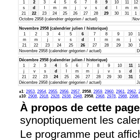
1
2
3
4
5
6
7
8
9
10
11
12
s
d
l
m
m
j
v
s
d
l
m
m
21
22
23
24
25
26
27
28
29
30
31
1
Octobre 2958 (calendrier grégorien / actuel)
Nove
Novembre 2958 (calendrier julien / historique)
1
2
3
4
5
6
7
8
9
10
1
m
m
j
v
s
d
l
m
m
j
21
22
23
24
25
26
27
28
29
30
Novembre 2958 (calendrier grégorien / actuel)
D
Décembre 2958 (calendrier julien / historique)
1
2
3
4
5
6
7
8
9
10
11
1
j
v
s
d
l
m
m
j
v
s
d
21
22
23
24
25
26
27
28
29
30
31
Décembre 2958 (calendrier grégorien / actuel)
J
±1
:
2953
,
2954
,
2955
,
2956
,
2957
,
2958
,
2959
,
2960
,
2961
,
2962
,
±10
:
2908
,
2918
,
2928
,
2938
,
2948
,
2958
,
2968
,
2978
,
2988
,
2998
À propos de cette page
synoptiquement les calend
Le programme peut affic