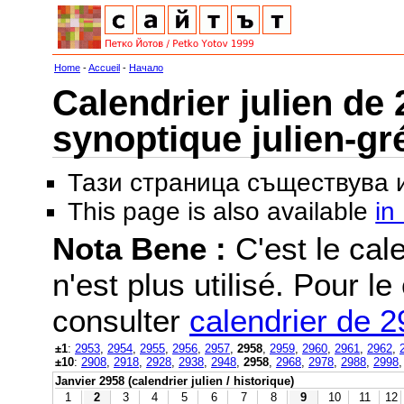
Home
-
Accueil
-
Начало
Calendrier julien de 
synoptique julien-gr
Тази страница съществува
This page is also available
in
Nota Bene :
C'est le cale
n'est plus utilisé. Pour le
consulter
calendrier de 
±1
:
2953
,
2954
,
2955
,
2956
,
2957
,
2958
,
2959
,
2960
,
2961
,
2962
,
±10
:
2908
,
2918
,
2928
,
2938
,
2948
,
2958
,
2968
,
2978
,
2988
,
2998
Janvier 2958 (calendrier julien / historique)
1
2
3
4
5
6
7
8
9
10
11
12