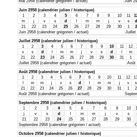
Mai 2958 (calendrier grégorien / actuel)
Juin 29
Juin 2958 (calendrier julien / historique)
1
2
3
4
5
6
7
8
9
10
11
1
m
j
v
s
d
l
m
m
j
v
s
21
22
23
24
25
26
27
28
29
30
1
Juin 2958 (calendrier grégorien / actuel)
Juillet
Juillet 2958 (calendrier julien / historique)
1
2
3
4
5
6
7
8
9
10
11
12
v
s
d
l
m
m
j
v
s
d
l
m
21
22
23
24
25
26
27
28
29
30
31
1
Juillet 2958 (calendrier grégorien / actuel)
Août 
Août 2958 (calendrier julien / historique)
1
2
3
4
5
6
7
8
9
10
11
12
1
l
m
m
j
v
s
d
l
m
m
j
v
s
21
22
23
24
25
26
27
28
29
30
31
1
2
Août 2958 (calendrier grégorien / actuel)
Septem
Septembre 2958 (calendrier julien / historique)
1
2
3
4
5
6
7
8
9
10
j
v
s
d
l
m
m
j
v
s
21
22
23
24
25
26
27
28
29
30
Septembre 2958 (calendrier grégorien / actuel)
O
Octobre 2958 (calendrier julien / historique)