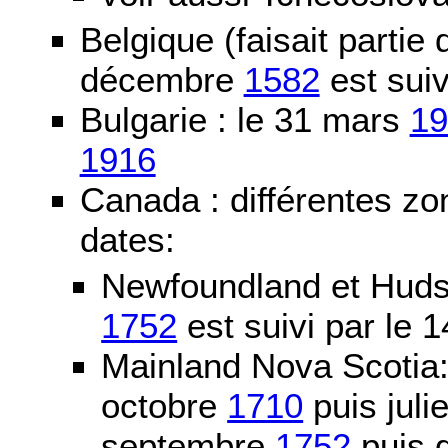
Belgique (faisait partie
décembre
1582
est suiv
Bulgarie : le 31 mars
19
1916
Canada : différentes zo
dates:
Newfoundland et Huds
1752
est suivi par le
Mainland Nova Scotia
octobre
1710
puis juli
septembre
1752
puis g