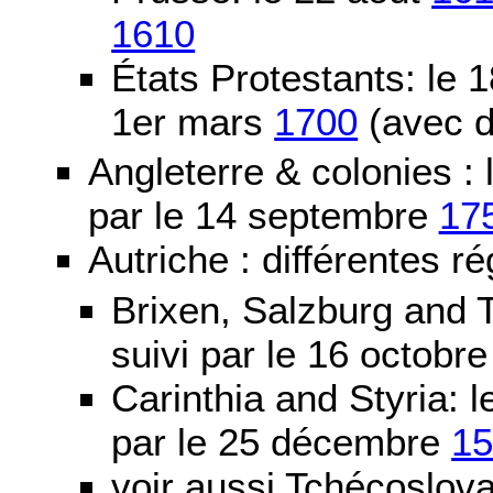
1610
États Protestants: le 1
1er mars
1700
(avec d
Angleterre & colonies :
par le 14 septembre
17
Autriche : différentes ré
Brixen, Salzburg and T
suivi par le 16 octobr
Carinthia and Styria:
par le 25 décembre
1
voir aussi Tchécoslov