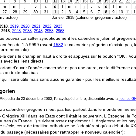
7
8
9
10
11
12
13
14
15
16
17
18
19
20
21
22
2
m
m
j
v
s
d
l
m
m
j
v
s
d
l
m
m
j
27
28
29
30
31
1
2
3
4
5
6
7
8
9
10
11
1
 / actuel)
Janvier 2919 (calendrier grégorien / actuel)
2918
,
2919
,
2920
,
2921
,
2922
,
2923
,
2918
,
2928
,
2938
,
2948
,
2958
,
2968
vous pouvez consulter synoptiquement les calendriers julien et grégorien
s années de 1 à 9999 (avant
1582
le calendrier grégorien n'existe pas;
uerre mondiale).
z-la dans le champ en haut à droite et appuyez sur le bouton "OK". Vo
 avec les liens directs.
portant d'ouvrir l'année concernée et pas une autre, car la différence en
ous au texte plus bas.
r qu'il sera utile mais sans aucune garantie - pour les meilleurs résultat
gorien
ikipedia du 23 décembre 2003, l'encyclopédie libre, disponible avec la
licence G
 au calendrier grégorien n'eut pas lieu partout dans le monde en mêm
 Grégoire XIII dans les États dont il était le souverain. L'Espagne, le P
tres (la France...) suivirent assez rapidement. L'Angleterre et les pay
e siècle, ceux de tradition orthodoxe ne l'adoptèrent qu'au début du XX
s du passage (nécessaires pour rattrapper le nouveau calendrier):