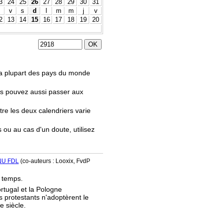
3
24
25
26
27
28
29
30
31
v
s
d
l
m
m
j
v
2
13
14
15
16
17
18
19
20
.
 la plupart des pays du monde
us pouvez aussi passer aux
tre les deux calendriers varie
s ou au cas d'un doute, utilisez
NU FDL
(co-auteurs : Looxix, FvdP
e temps.
ortugal et la Pologne
s protestants n'adoptèrent le
e siècle.