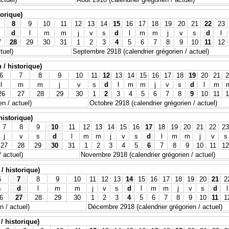
torique)
8
9
10
11
12
13
14
15
16
17
18
19
20
21
22
23
d
l
m
m
j
v
s
d
l
m
m
j
v
s
d
l
7
28
29
30
31
1
2
3
4
5
6
7
8
9
10
11
12
tuel)
Septembre 2918 (calendrier grégorien / actuel)
 / historique)
6
7
8
9
10
11
12
13
14
15
16
17
18
19
20
21
2
l
m
m
j
v
s
d
l
m
m
j
v
s
d
l
m
26
27
28
29
30
1
2
3
4
5
6
7
8
9
10
11
1
n / actuel)
Octobre 2918 (calendrier grégorien / actuel)
historique)
7
8
9
10
11
12
13
14
15
16
17
18
19
20
21
22
23
j
v
s
d
l
m
m
j
v
s
d
l
m
m
j
v
s
27
28
29
30
31
1
2
3
4
5
6
7
8
9
10
11
12
 actuel)
Novembre 2918 (calendrier grégorien / actuel)
/ historique)
6
7
8
9
10
11
12
13
14
15
16
17
18
19
20
21
2
s
d
l
m
m
j
v
s
d
l
m
m
j
v
s
d
l
6
27
28
29
30
1
2
3
4
5
6
7
8
9
10
11
1
 / actuel)
Décembre 2918 (calendrier grégorien / actuel)
/ historique)