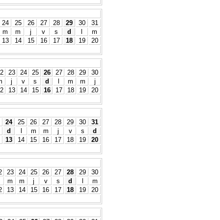
24
25
26
27
28
29
30
31
m
m
j
v
s
d
l
m
13
14
15
16
17
18
19
20
2
23
24
25
26
27
28
29
30
m
j
v
s
d
l
m
m
j
2
13
14
15
16
17
18
19
20
24
25
26
27
28
29
30
31
d
l
m
m
j
v
s
d
13
14
15
16
17
18
19
20
2
23
24
25
26
27
28
29
30
m
m
j
v
s
d
l
m
2
13
14
15
16
17
18
19
20