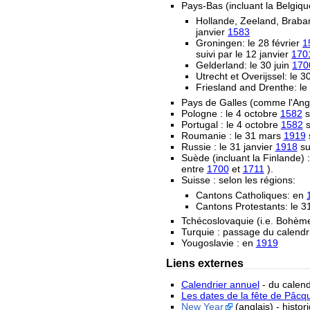
Pays-Bas (incluant la Belgiqu
Hollande, Zeeland, Braban
janvier
1583
Groningen: le 28 février
1
suivi par le 12 janvier
170
Gelderland: le 30 juin
170
Utrecht et Overijssel: le
Friesland and Drenthe: l
Pays de Galles (comme l'Angl
Pologne : le 4 octobre
1582
s
Portugal : le 4 octobre
1582
s
Roumanie : le 31 mars
1919
s
Russie : le 31 janvier
1918
sui
Suède (incluant la Finlande) :
entre
1700
et
1711
).
Suisse : selon les régions:
Cantons Catholiques: en
Cantons Protestants: le 
Tchécoslovaquie (i.e. Bohème 
Turquie : passage du calendr
Yougoslavie : en
1919
Liens externes
Calendrier annuel
- du calend
Les dates de la fête de Pâcq
New Year
(anglais) - histo