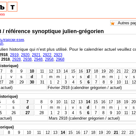
8 / référence synoptique julien-grégorien
български език
.
ish
.
ulien historique qui n'est plus utilisé. Pour le calendrier actuel veuillez 
2918
,
2919
,
2920
,
2921
,
2922
,
2923
,
2918
,
2928
,
2938
,
2948
,
2958
,
2968
historique)
7
8
9
10
11
12
13
14
15
16
17
18
19
20
21
22
23
j
v
s
d
l
m
m
j
v
s
d
l
m
m
j
v
s
27
28
29
30
31
1
2
3
4
5
6
7
8
9
10
11
12
 actuel)
Février 2918 (calendrier grégorien / actuel)
istorique)
5
6
7
8
9
10
11
12
13
14
15
16
17
18
19
20
v
s
d
l
m
m
j
v
s
d
l
m
m
j
v
s
5
26
27
28
1
2
3
4
5
6
7
8
9
10
11
12
 actuel)
Mars 2918 (calendrier grégorien / actuel)
torique)
8
9
10
11
12
13
14
15
16
17
18
19
20
21
22
23