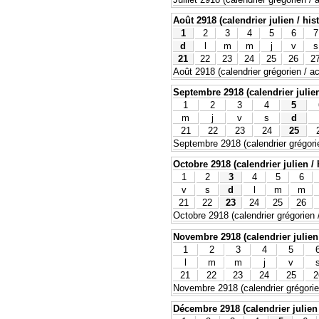
Août 2918 (calendrier julien / his
1
2
3
4
5
6
7
d
l
m
m
j
v
s
21
22
23
24
25
26
2
Août 2918 (calendrier grégorien / ac
Septembre 2918 (calendrier julien
1
2
3
4
5
m
j
v
s
d
21
22
23
24
25
Septembre 2918 (calendrier grégorie
Octobre 2918 (calendrier julien / 
1
2
3
4
5
6
v
s
d
l
m
m
21
22
23
24
25
26
Octobre 2918 (calendrier grégorien /
Novembre 2918 (calendrier julien 
1
2
3
4
5
l
m
m
j
v
21
22
23
24
25
2
Novembre 2918 (calendrier grégorien
Décembre 2918 (calendrier julien 