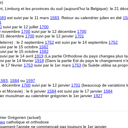
e)
t, Limburg et les provinces du sud (aujourd'hui la Belgique): le 21 d
583
est suivi par le 11 mars
1583
. Retour au calendrier julien en été
15
1
0
suivi par le 12 juillet
1700
 30 novembre
1700
suivi par le 12 décembre
1700
e 31 décembre
1700
suivi par le 12 janvier
1701
eterre) : le 2 septembre
1752
est suivi par le 14 septembre
1752
uivi par le 15 octobre
1582
uivi par le 15 octobre
1582
uivi par le 14 avril
1919
(La partie Orthodoxe du pays changea plus ta
vi par le 14 février
1918
(Dans la partie Est du pays le changement n'i
 le 17 février
1753
suivi par le 1er mars
1753
(la Suède utilisa sa propr
1583
,
1584
ou
1597
31 décembre
1700
suivi par le 12 janvier
1701
(beaucoup de variations l
et Moravie) : le 6 janvier
1584
est suivi par le 17 janvier
1584
ier musulman au calendrier grégorien le 1er janvier
1927
rier Grégorien (actuel)
ues
catholique et orthodoxe
riquement l'année ne commençait pas toujours le 1er janvier.