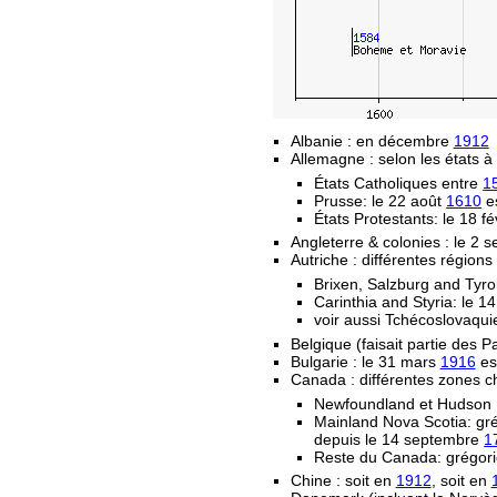
Albanie : en décembre
1912
Allemagne : selon les états à 
États Catholiques entre
1
Prusse: le 22 août
1610
es
États Protestants: le 18 fé
Angleterre & colonies : le 2
Autriche : différentes régions
Brixen, Salzburg and Tyro
Carinthia and Styria: le 
voir aussi Tchécoslovaqui
Belgique (faisait partie des 
Bulgarie : le 31 mars
1916
est
Canada : différentes zones c
Newfoundland et Hudson 
Mainland Nova Scotia: gr
depuis le 14 septembre
1
Reste du Canada: grégori
Chine : soit en
1912
, soit en