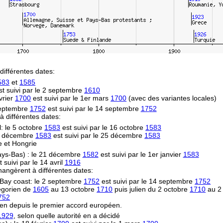
différentes dates:
583
et
1585
t suivi par le 2 septembre
1610
vrier
1700
est suivi par le 1er mars
1700
(avec des variantes locales)
 septembre
1752
est suivi par le 14 septembre
1752
 à différentes dates:
l: le 5 octobre
1583
est suivi par le 16 octobre
1583
14 décembre
1583
est suivi par le 25 décembre
1583
e et Hongrie
Pays-Bas) : le 21 décembre
1582
est suivi par le 1er janvier
1583
 suivi par le 14 avril
1916
hangèrent à différentes dates:
Bay coast: le 2 septembre
1752
est suivi par le 14 septembre
1752
égorien de
1605
au 13 octobre
1710
puis julien du 2 octobre
1710
au 2
752
en depuis le premier accord européen.
1929
, selon quelle autorité en a décidé