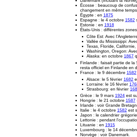
Danemark (incluant la Norvège
Écosse : beaucoup de confusi
changement en même temps que 
Égypte : en
1875
Espagne : le 4 octobre
1582
s
Estonie : en
1918
États-Unis : différentes zone
Côte Est: Avec l'Angleter
Vallée du Mississippi: Av
Texas, Floride, Californi
Washington, Oregon: Avec
Alaska: en octobre
1867
q
Finlande : faisait partie de la
resta officiel en Finlande en d
France : le 9 décembre
1582
Alsace: le 5 février
1682
e
Lorraine: le 16 février
176
Strasbourg: en février
16
Grèce : le 9 mars
1924
est su
Hongrie : le 21 octobre
1587
Irlande : voir Grande Bretag
Italie : le 4 octobre
1582
est s
Japon : le calendrier grégorie
Lettonie : pendant l'occupat
Lituanie : en
1915
Luxembourg : le 14 décemb
Norvège : voir Danemark.