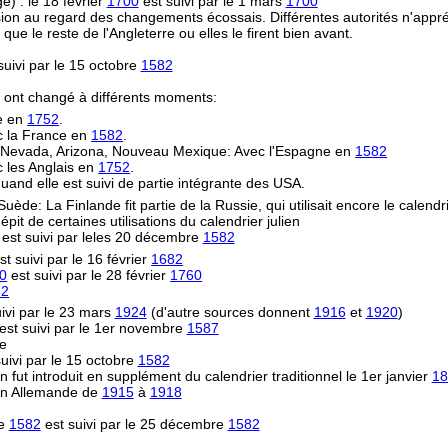
) : le 18 février
1700
est suivi par le 1 mars
1700
on au regard des changements écossais. Différentes autorités n'appréc
le reste de l'Angleterre ou elles le firent bien avant.
uivi par le 15 octobre
1582
s ont changé à différents moments:
re en
1752
.
ec la France en
1582
.
e, Nevada, Arizona, Nouveau Mexique: Avec l'Espagne en
1582
 les Anglais en
1752
.
uand elle est suivi de partie intégrante des USA.
 Suède: La Finlande fit partie de la Russie, qui utilisait encore le calendr
épit de certaines utilisations du calendrier julien
est suivi par leles 20 décembre
1582
st suivi par le 16 février
1682
0
est suivi par le 28 février
1760
82
ivi par le 23 mars
1924
(d'autre sources donnent
1916
et
1920
)
est suivi par le 1er novembre
1587
ne
uivi par le 15 octobre
1582
n fut introduit en supplément du calendrier traditionnel le 1er janvier
18
ion Allemande de
1915
à
1918
re
1582
est suivi par le 25 décembre
1582