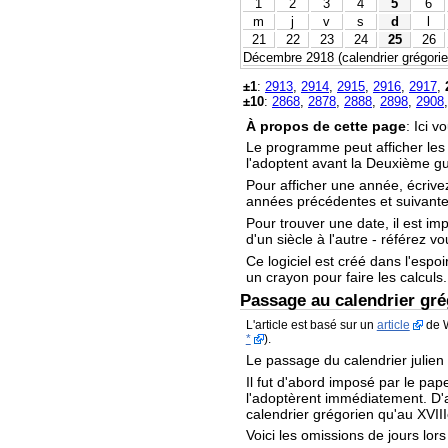
1
2
3
4
5
6
m
j
v
s
d
l
21
22
23
24
25
26
Décembre 2918 (calendrier grégorien
±1
:
2913
,
2914
,
2915
,
2916
,
2917
,
±10
:
2868
,
2878
,
2888
,
2898
,
2908
À propos de cette page
: Ici 
Le programme peut afficher le
l'adoptent avant la Deuxième g
Pour afficher une année, écrive
années précédentes et suivantes
Pour trouver une date, il est im
d'un siècle à l'autre - référez v
Ce logiciel est créé dans l'espoi
un crayon pour faire les calculs.
Passage au calendrier gré
L'article est basé sur un
article
de W
*
).
Le passage du calendrier julien
Il fut d'abord imposé par le pape
l'adoptèrent immédiatement. D'au
calendrier grégorien qu'au XVIII
Voici les omissions de jours lor