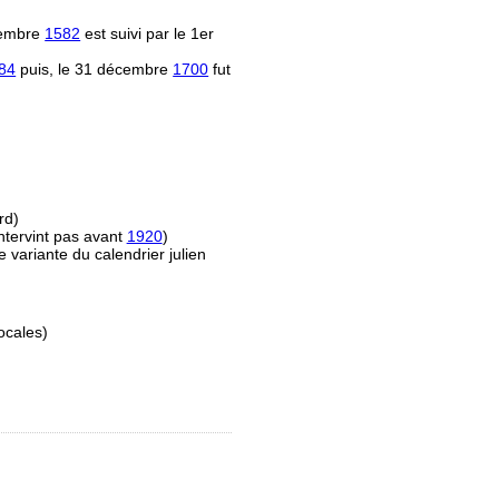
écembre
1582
est suivi par le 1er
84
puis, le 31 décembre
1700
fut
rd)
ntervint pas avant
1920
)
e variante du calendrier julien
ocales)