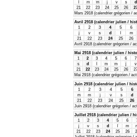
l
m
m
j
v
s
d
21
22
23
24
25
26
2
Mars 2918 (calendrier grégorien / ac
Avril 2918 (calendrier julien / his
1
2
3
4
5
6
j
v
s
d
l
m
21
22
23
24
25
26
Avril 2918 (calendrier grégorien / ac
Mai 2918 (calendrier julien / hist
1
2
3
4
5
6
7
s
d
l
m
m
j
v
21
22
23
24
25
26
2
Mai 2918 (calendrier grégorien / act
Juin 2918 (calendrier julien / his
1
2
3
4
5
6
m
m
j
v
s
d
21
22
23
24
25
26
Juin 2918 (calendrier grégorien / ac
Juillet 2918 (calendrier julien / h
1
2
3
4
5
6
j
v
s
d
l
m
21
22
23
24
25
26
Juillet 2918 (calendrier grégorien / 