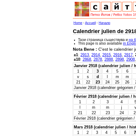
Home
-
Accueil
-
Начало
Calendrier julien de 291
Тази страница съществува и
на 
This page is also available
in Engl
Nota Bene :
C'est le calendrier j
±1
:
2913
,
2914
,
2915
,
2916
,
2917
,
±10
:
2868
,
2878
,
2888
,
2898
,
2908
Janvier 2918 (calendrier julien / 
1
2
3
4
5
6
v
s
d
l
m
m
21
22
23
24
25
26
Janvier 2918 (calendrier grégorien /
Février 2918 (calendrier julien / h
1
2
3
4
l
m
m
j
21
22
23
24
2
Février 2918 (calendrier grégorien /
Mars 2918 (calendrier julien / his
1
2
3
4
5
6
7