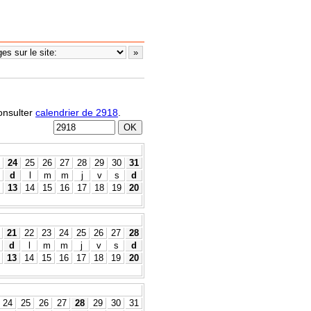
consulter
calendrier de 2918
.
24
25
26
27
28
29
30
31
d
l
m
m
j
v
s
d
13
14
15
16
17
18
19
20
21
22
23
24
25
26
27
28
d
l
m
m
j
v
s
d
13
14
15
16
17
18
19
20
24
25
26
27
28
29
30
31