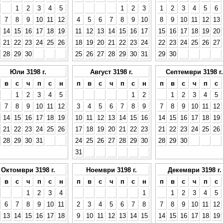
1
2
3
4
5
1
2
3
1
2
3
4
5
6
7
8
9
10
11
12
4
5
6
7
8
9
10
8
9
10
11
12
13
14
15
16
17
18
19
11
12
13
14
15
16
17
15
16
17
18
19
20
21
22
23
24
25
26
18
19
20
21
22
23
24
22
23
24
25
26
27
28
29
30
25
26
27
28
29
30
31
29
30
Юли 3198 г.
Август 3198 г.
Септември 3198 г.
в
с
ч
п
с
н
п
в
с
ч
п
с
н
п
в
с
ч
п
с
1
2
3
4
5
1
2
1
2
3
4
5
7
8
9
10
11
12
3
4
5
6
7
8
9
7
8
9
10
11
12
14
15
16
17
18
19
10
11
12
13
14
15
16
14
15
16
17
18
19
21
22
23
24
25
26
17
18
19
20
21
22
23
21
22
23
24
25
26
28
29
30
31
24
25
26
27
28
29
30
28
29
30
31
Октомври 3198 г.
Ноември 3198 г.
Декември 3198 г.
в
с
ч
п
с
н
п
в
с
ч
п
с
н
п
в
с
ч
п
с
1
2
3
4
1
1
2
3
4
5
6
7
8
9
10
11
2
3
4
5
6
7
8
7
8
9
10
11
12
13
14
15
16
17
18
9
10
11
12
13
14
15
14
15
16
17
18
19