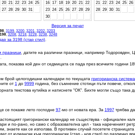
20
21
22
23
24
25
16
17
18
19
20
21
22
21
22
23
24
25
26
27
28
29
30
31
23
24
25
26
27
28
29
28
29
30
31
30
Версия за печат
98
,
3199
,
3200
,
3201
,
3202
,
3203
198
,
3208
,
3218
,
3228
,
3238
,
3248
ар за 3198 (стар стил)
.
и празници
, датите на различни празници, например Тодоровден, Ц
.
дата, показва кой ден от седмицата се пада през всичките години 18
лям брой целогодишни календари по текущата
григорианска система
ните от
1
до
9999
година, без съмнение стотици пъти повече, откол
орната текстова кутийка и натиснете "ОК". Бихте могли също така 
ще се покаже лето господне
97
-мо от новата ера. За
1997
трябва да
настоящият григориански календар не съществува - официален ка
ри и по-рано, но само с образователна цел - така нареченият рет
им, знаете как се използва. В противен случай посетете страницата
ат от юлиански към грегориански (стар - нов стил) по различно в