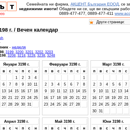
Семейната ни фирма,
АКЦЕНТ България ЕООД
, се 
недвижими имоти!
Обадете ни се, ще ви свършим работ
0889-477-477, 0889-477-411
www.acc
98 г. / Вечен календар
ish
.
.
лник
-
неделя
98
,
3199
,
3200
,
3201
,
3202
,
3203
198
,
3208
,
3218
,
3228
,
3238
,
3248
Януари 3198 г.
Февруари 3198 г.
Март 3198 г.
в
с
ч
п
с
н
п
в
с
ч
п
с
н
п
в
с
ч
п
с
1
2
3
4
1
6
7
8
9
10
11
2
3
4
5
6
7
8
2
3
4
5
6
7
13
14
15
16
17
18
9
10
11
12
13
14
15
9
10
11
12
13
14
20
21
22
23
24
25
16
17
18
19
20
21
22
16
17
18
19
20
21
27
28
29
30
31
23
24
25
26
27
28
23
24
25
26
27
28
30
31
Април 3198 г.
Май 3198 г.
Юни 3198 г.
в
с
ч
п
с
н
п
в
с
ч
п
с
н
п
в
с
ч
п
с