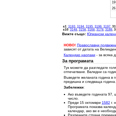
19
26
±1
:
3193
,
3194
,
3195
,
3196
,
3197
,
31
±10
:
3148
,
3158
,
3168
,
3178
,
3188
,
3
Вижте също:
Юлиански календ
НОВО!
Православни подвижн
зависят от датата на Великден
Календар наопаки
- за всяка 
За програмата
Тук можете да разгледате го
отпечатване. Валидни са годи
Въведете желаната година в г
предишна и следваща година.
Забележки
:
Ако въведете годината 97, 
число.
Преди 15 октомври
1582
г. 
Програмата показва календа
календар, ако ви е необход
Различните страни преминав