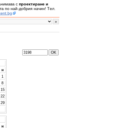
занимава с
проектиране и
а по най-добрия начин! Tел.
ent.bg
н
1
8
15
22
29
н