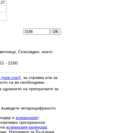
27
ветница, Спасовден, които
51 - 2100.
 (нов стил)
, за справка или за
кото са ви необходими...
да щракнете на препратките за
 въведете четирицифреното
лендар е
юлианският
.
роактивен григориански
 на
юлианския календар
.
реме. Например за България,