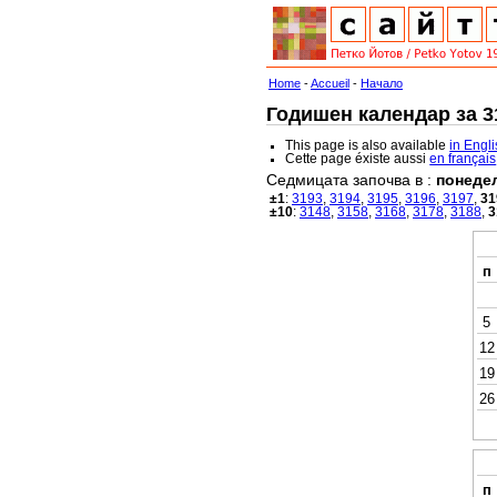
Home
-
Accueil
-
Начало
Годишен календар за 31
This page is also available
in Engl
Cette page éxiste aussi
en français
Седмицата започва в :
понеде
±1
:
3193
,
3194
,
3195
,
3196
,
3197
,
31
±10
:
3148
,
3158
,
3168
,
3178
,
3188
,
3
п
5
12
19
26
п