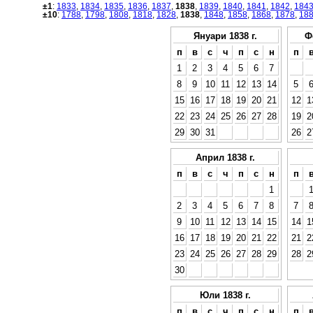
±1
:
1833
,
1834
,
1835
,
1836
,
1837
,
1838
,
1839
,
1840
,
1841
,
1842
,
184
±10
:
1788
,
1798
,
1808
,
1818
,
1828
,
1838
,
1848
,
1858
,
1868
,
1878
,
18
Януари 1838 г.
Ф
п
в
с
ч
п
с
н
п
1
2
3
4
5
6
7
8
9
10
11
12
13
14
5
15
16
17
18
19
20
21
12
1
22
23
24
25
26
27
28
19
2
29
30
31
26
2
Април 1838 г.
п
в
с
ч
п
с
н
п
1
2
3
4
5
6
7
8
7
9
10
11
12
13
14
15
14
1
16
17
18
19
20
21
22
21
2
23
24
25
26
27
28
29
28
2
30
Юли 1838 г.
п
в
с
ч
п
с
н
п