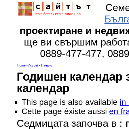
Семе
Бълг
проектиране и недви
ще ви свършим работа
0889-477-477, 088
Home
-
Accueil
-
Начало
Годишен календар за
календар
This page is also available
in
Cette page éxiste aussi
en fr
Седмицата започва в :