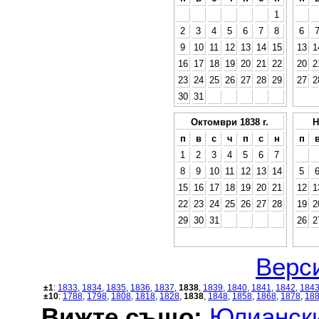
1
2
3
4
5
6
7
8
6
9
10
11
12
13
14
15
13
1
16
17
18
19
20
21
22
20
2
23
24
25
26
27
28
29
27
2
30
31
Октомври 1838 г.
Н
п
в
с
ч
п
с
н
п
1
2
3
4
5
6
7
8
9
10
11
12
13
14
5
15
16
17
18
19
20
21
12
1
22
23
24
25
26
27
28
19
2
29
30
31
26
2
Верси
±1
:
1833
,
1834
,
1835
,
1836
,
1837
,
1838
,
1839
,
1840
,
1841
,
1842
,
184
±10
:
1788
,
1798
,
1808
,
1818
,
1828
,
1838
,
1848
,
1858
,
1868
,
1878
,
18
Вижте също:
Юлиански