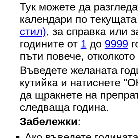
Тук можете да разглед
календари по текущат
стил)
, за справка или 
годините от
1
до
9999
г
пъти повече, отколкото
Въведете желаната годи
кутийка и натиснете "О
да щракнете на препра
следваща година.
Забележки
:
Ако въведете годината