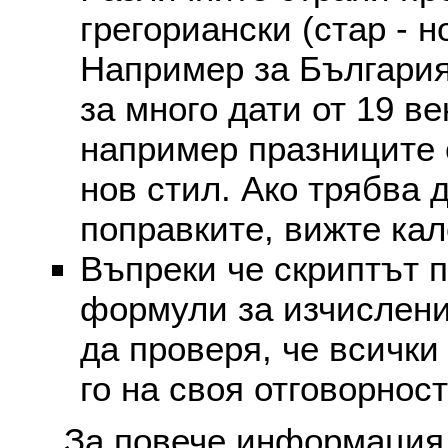
грегориански (стар - н
Например за България
за много дати от 19 в
например празниците 
нов стил. Ако трябва 
поправките, вижте ка
Въпреки че скриптът 
формули за изчислени
да проверя, че всички
го на своя отговорност
За повече информация 