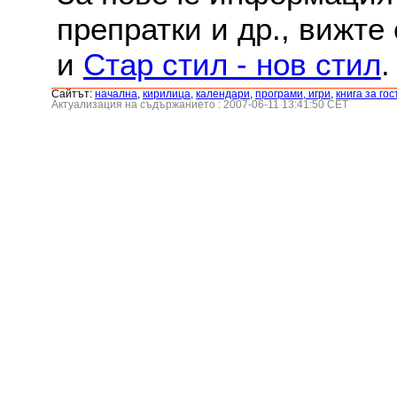
препратки и др., вижте
и
Стар стил - нов стил
.
Сайтът:
началнa
,
кирилица
,
календари
,
програми, игри
,
книга за гос
Актуализация на съдържанието : 2007-06-11 13:41:50 CET