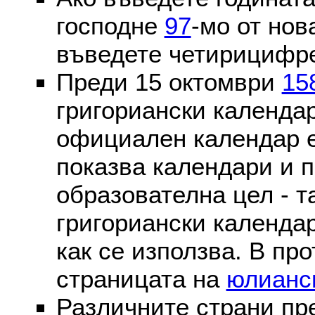
господне
97
-мо от нов
въведете четирицифре
Преди 15 октомври
15
григориански календа
официален календар 
показва календари и п
образователна цел - т
григориански календар
как се използва. В пр
страницата на
юлианс
Различните страни пр