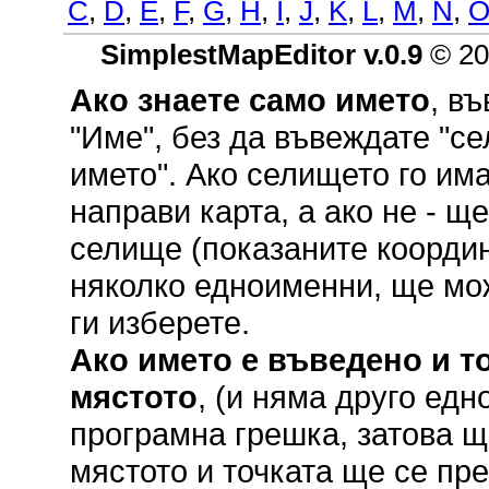
C
,
D
,
E
,
F
,
G
,
H
,
I
,
J
,
K
,
L
,
M
,
N
,
SimplestMapEditor v.0.9
© 20
Ако знаете само името
, в
"Име", без да въвеждате "се
името". Ако селището го им
направи карта, а ако не - щ
селище (показаните координ
няколко едноименни, ще мож
ги изберете.
Ако името е въведено и то
мястото
, (и няма друго ед
програмна грешка, затова щ
мястото и точката ще се пр