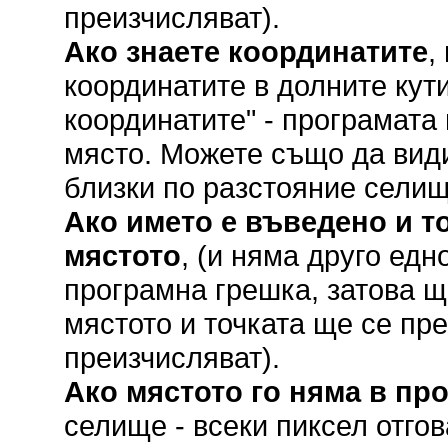
преизчисляват).
Ако знаете координатите
,
координатите в долните кут
координатите" - програмата
място. Можете също да вид
близки по разстояние селищ
Ако името е въведено и то
мястото
, (и няма друго ед
програмна грешка, затова щ
мястото и точката ще се пр
преизчисляват).
Ако мястото го няма в пр
селище - всеки пиксел отгов