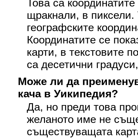
Това са координатите 
щракнали, в пиксели. 
географските координ
Координатите се пока
карти, в текстовите п
са десетични градуси,
Може ли да преименув
кача в Уикипедия?
Да, но преди това про
желаното име не съще
съществуващата карта