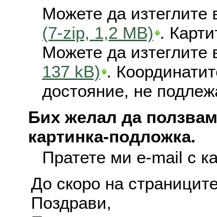
Можете да изтеглите 
(7-zip, 1,2 MB)
. Карт
Можете да изтеглите 
137 kB)
. Координатит
достояние, не подлеж
Бих желал да ползвам
картинка-подложка.
Пратете ми e-mail с к
До скоро на страниците
Поздрави,