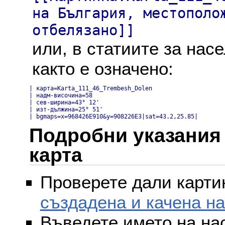
на България, местополо
отбелязано]]
или, в статиите за нас
както е означено:
| карта=Karta_111_46_Trembesh_Dolen

| надм-височина=58

| сев-ширина=43° 12'

| изт-дължина=25° 51'

| bgmaps=x=968426E910&y=908226E3|sat=43.2,25.85|
Подробни указания 
карта
Проверете дали картин
създадена и качена н
Въведете името на на