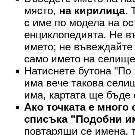
място,
на кирилица
. 
с име по модела на ос
енциклопедията. Не въ
името; не въвеждайте 
само името на селище
Натиснете бутона "По 
има вече такова селищ
има, картата ще бъде
Ако точката е много 
списъка "Подобни и
повтарящи се имена, т