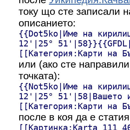
току що сте записали н
описанието:
{{Dot5ko|Име на кирили
12'|25° 51'|58}}{{GFDL
[[Категория:Карти на Б
или (ако сте направили
точката):
{{Not5ko|Име на кирили
12'|25° 51'|58|Вашето 
[[Категория:Карти на Б
после в коя да е статия
[[Картинка:Karta_111_4