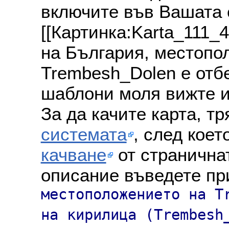
включите във Вашата 
[[Картинка:Karta_111_
на България, местопо
Trembesh_Dolen е отбе
шаблони моля вижте и
За да качите карта, т
системата
, след коет
качване
от страничнат
описание въведете пр
местоположението на T
на кирилица (Trembesh