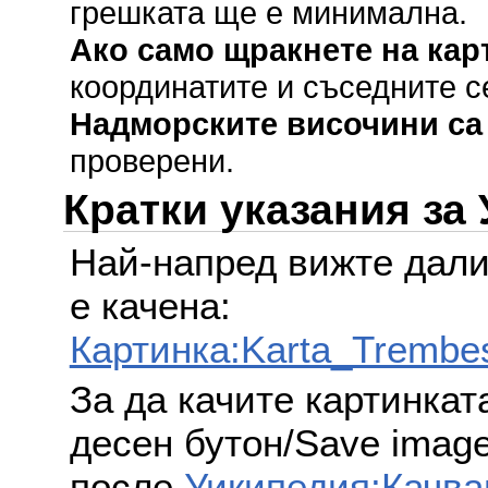
грешката ще е минимална.
Ако само щракнете на кар
координатите и съседните с
Надморските височини са
проверени.
Кратки указания за
Най-напред вижте дали
е качена:
Картинка:Karta_Trembe
За да качите картинкат
десен бутон/Save image 
после
Уикипедия:Качва