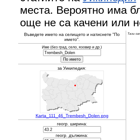
места. Вероятно има бл
още не са качени или н
Въведете името на селището и натиснете "По
Тази са
името".
Име (без град, село, язовир и др.)
за Уикипедия:
Karta_111_46_Trembesh_Dolen.png
геогр. ширина:
геогр. дължина: