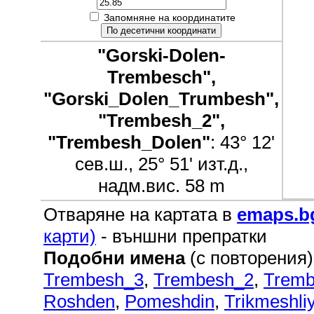
Запомняне на координатите
"Gorski-Dolen-
Trembesch",
"Gorski_Dolen_Trumbesh",
"Trembesh_2",
"Trembesh_Dolen"
: 43° 12'
сев.ш., 25° 51' изт.д.,
надм.вис. 58 m
Отваряне на картата в
emaps.b
карти)
- външни препратки
Подобни имена
(с повторения)
Trembesh_3
,
Trembesh_2
,
Tremb
Roshden
,
Pomeshdin
,
Trikmeshli