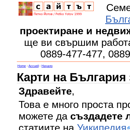
Семе
Бълг
проектиране и недви
ще ви свършим работа
0889-477-477, 088
Home
-
Accueil
-
Начало
Карти на България
Здравейте
,
Това е много проста пр
можете да
създадете 
статиите на
Уикипедия