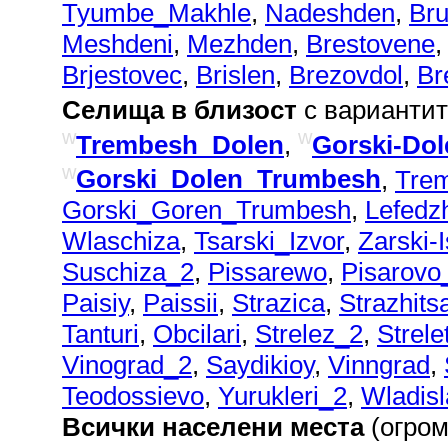
Tyumbe_Makhle
,
Nadeshden
,
Bru
Meshdeni
,
Mezhden
,
Brestovene
Brjestovec
,
Brislen
,
Brezovdol
,
Br
Селища в близост
с вариантит
w
w
Trembesh_Dolen
,
Gorski-Do
w
Gorski_Dolen_Trumbesh
,
Tre
Gorski_Goren_Trumbesh
,
Lefedzh
Wlaschiza
,
Tsarski_Izvor
,
Zarski-
Suschiza_2
,
Pissarewo
,
Pisarovo
Paisiy
,
Paissii
,
Strazica
,
Strazhits
Tanturi
,
Obcilari
,
Strelez_2
,
Strele
Vinograd_2
,
Saydikioy
,
Vinngrad
,
Teodossievo
,
Yurukleri_2
,
Wladis
Всички населени места
(огром