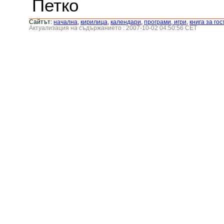
Петко
Сайтът:
началнa
,
кирилица
,
календари
,
програми, игри
,
книга за гос
Актуализация на съдържанието : 2007-10-02 04:50:56 CET