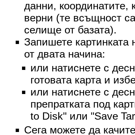
данни, координатите, 
верни (те всъщност са
селище от базата).
Запишете картинката 
от двата начина:
или натиснете с дес
готовата карта и избе
или натиснете с дес
препратката под карт
to Disk" или "Save Targ
Сега можете да качите