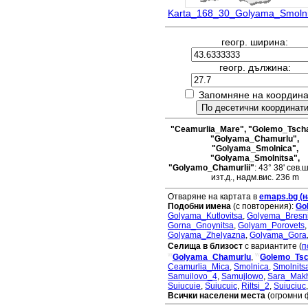
Karta_168_30_Golyama_Smolni
геогр. ширина:
геогр. дължина:
Запомняне на координа
"Ceamurlia_Mare", "Golemo_Tscha
"Golyama_Chamurlu",
"Golyama_Smolnica",
"Golyama_Smolnitsa",
"Golyamo_Chamurlii"
: 43° 38' сев.ш
изт.д., надм.вис. 236 m
Отваряне на картата в
emaps.bg (н
Подобни имена
(с повторения):
Go
Golyama_Kutlovitsa
,
Golyema_Bresni
Gorna_Gnoynitsa
,
Golyam_Porovets
Golyama_Zhelyazna
,
Golyama_Gora
Селища в близост
с вариантите (
п
w
w
Golyama_Chamurlu
,
Golemo_Tsc
Ceamurlia_Mica
,
Smolnica
,
Smolnits
Samuilovo_4
,
Samujlowo
,
Sara_Mak
Suiucuie
,
Suiucuic
,
Riltsi_2
,
Suiuciuc
Всички населени места
(огромни 