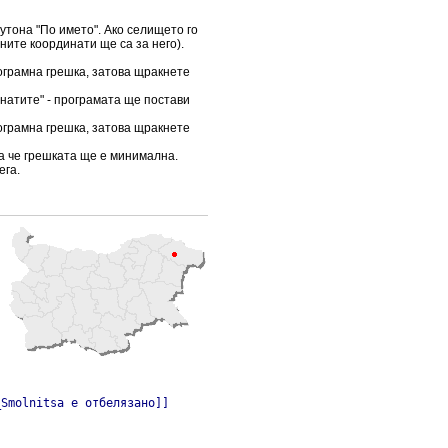
бутона "По името". Ако селището го
ните координати ще са за него).
ограмна грешка, затова щракнете
инатите" - програмата ще постави
ограмна грешка, затова щракнете
ка че грешката ще е минимална.
ега.
_Smolnitsa е отбелязано]]