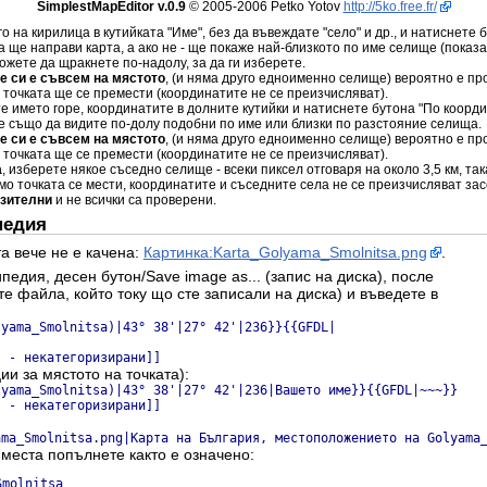
SimplestMapEditor v.0.9
© 2005-2006 Petko Yotov
http://5ko.free.fr/
го на кирилица в кутийката "Име", без да въвеждате "село" и др., и натиснете 
а ще направи карта, а ако не - ще покаже най-близкото по име селище (показа
жете да щракнете по-надолу, за да ги изберете.
не си е съвсем на мястото
, (и няма друго едноименно селище) вероятно е пр
и точката ще се премести (координатите не се преизчисляват).
те името горе, координатите в долните кутийки и натиснете бутона "По коорд
е също да видите по-долу подобни по име или близки по разстояние селища.
не си е съвсем на мястото
, (и няма друго едноименно селище) вероятно е пр
и точката ще се премести (координатите не се преизчисляват).
а
, изберете някое съседно селище - всеки пиксел отговаря на около 3,5 км, та
амо точката се мести, координатите и съседните села не се преизчисляват зас
изителни
и не всички са проверени.
педия
а вече не е качена:
Картинка:Karta_Golyama_Smolnitsa.png
.
ипедия, десен бутон/Save image as... (запис на диска), после
ете файла, който току що сте записали на диска) и въведете в
lyama_Smolnitsa)|43° 38'|27° 42'|236}}{{GFDL|
я - некатегоризирани]]
ии за мястото на точката):
lyama_Smolnitsa)|43° 38'|27° 42'|236|Вашето име}}{{GFDL|~~~}}
я - некатегоризирани]]
ama_Smolnitsa.png|Карта на България, местоположението на Golyama
 места попълнете както е означено:
molnitsa
