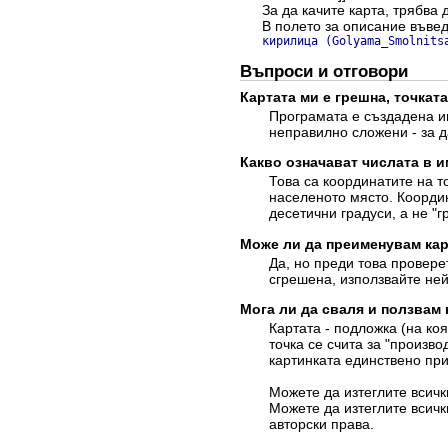
За да качите карта, трябва 
В полето за описание въве
кирилица (Golyama_Smolnits
Въпроси и отговори
Картата ми е грешна, точката
Програмата е създадена им
неправилно сложени - за д
Какво означават числата в и
Това са координатите на т
населеното място. Координ
десетични градуси, а не "г
Може ли да преименувам кар
Да, но преди това провере
сгрешена, използвайте ней
Мога ли да сваля и ползвам
Картата - подложка (на ко
точка се счита за "произво
картинката единствено при
Можете да изтеглите всич
Можете да изтеглите всич
авторски права.