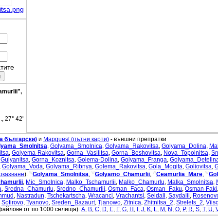
tsa.png
тите
murlii",
., 27° 42'
а български)
и
Mapquest (пътни карти)
- външни препратки
lyama_Smolnitsa
,
Golyama_Smolnica
,
Golyama_Rakovitsa
,
Golyama_Dolina
,
Ma
tsa
,
Golyema-Rakovitsa
,
Gorna_Vasilitsa
,
Gorna_Beshovitsa
,
Nova_Topolnitsa
,
Sm
,
Gulyanitsa
,
Gorna_Koznitsa
,
Golema-Dolina
,
Golyama_Franga
,
Golyama_Detelin
,
Golyama_Voda
,
Golyama_Ribnya
,
Golema_Rakovitsa
,
Gola_Mogita
,
Goliovitsa
,
w
w
w
w
оказване
):
Golyama_Smolnitsa
,
Golyamo_Chamurlii
,
Ceamurlia_Mare
,
Go
hamurlii
,
Mic_Smolnica
,
Malko_Tschamurlii
,
Malko_Chamurlu
,
Malka_Smolnitsa
,
a
,
Sredna_Chamurlu
,
Sredno_Chamurlii
,
Osman_Faca
,
Osman_Faku
,
Osman-Faki
hmud
,
Nastradun
,
Tschekartscha
,
Wracanci
,
Vrachantsi
,
Seidali
,
Saydalii
,
Rosenov
,
Sotirovo
,
Tyanovo
,
Sreden_Bazaurt
,
Tjanowo
,
Zitnica
,
Zhitnitsa_2
,
Strelets_2
,
Viis
файлове от по 1000 селища):
A
,
B
,
C
,
D
,
E
,
F
,
G
,
H
,
I
,
J
,
K
,
L
,
M
,
N
,
O
,
P
,
R
,
S
,
T
,
U
,