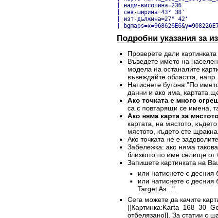
| надм-височина=236

| сев-ширина=43° 38'

| изт-дължина=27° 42'

| bgmaps=x=968626E6&y=908226E
Подробни указания за из
Проверете дали картинката
Въведете името на населен
модела на останалите карти
въвеждайте областта, напр.
Натиснете бутона "По името
данни и ако има, картата щ
Ако точката е много сгре
са с повтарящи се имена, та
Ако няма карта за мястото
картата, на мястото, къдет
мястото, където сте щракна
Ако точката не е задоволит
Забележка: ако няма такова 
близкото по име селище от 
Запишете картинката на Ва
или натиснете с десния б
или натиснете с десния 
Target As...".
Сега можете да качите карт
[[Картинка:Karta_168_30_G
отбелязано]]. За статии с 