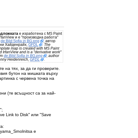
одложката
е изработена с MS Paint
IrfanView и е "производна работа"
а
de:Bild:Sofia in BG.png
, автор
ни Хайденрайх,
GFDL
.
The
mplate map is created with MS Paint
d IrfanView and is a "derivative work"
om
de:Bild:Sofia in BG.png
, author
nny Heidenreich,
GFDL
.
е на тях, за да ги проверите.
евия бутон на мишката върху
ртинка с червена точка на
рни (те всъщност са за най-
";
e Link to Disk" или "Save
а:
lyama_Smolnitsa е