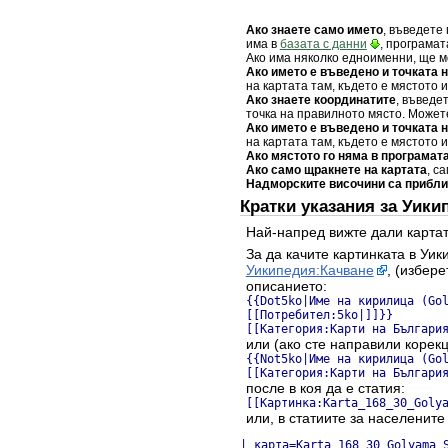
Ако знаете само името
, въведете 
има в
базата с данни
, програмат
Ако има няколко едноименни, ще мо
Ако името е въведено и точката 
на картата там, където е мястото 
Ако знаете координатите
, въведе
точка на правилното място. Может
Ако името е въведено и точката 
на картата там, където е мястото 
Ако мястото го няма в програмат
Ако само щракнете на картата
, с
Надморските височини са прибл
Кратки указания за Уики
Най-напред вижте дали картат
За да качите картинката в Уик
Уикипедия:Качване
, (избер
описанието:
{{Dot5ko|Име на кирилица (Go
[[Потребител:5ko|]]}}
[[Категория:Карти на Българи
или (ако сте направили корекц
{{Not5ko|Име на кирилица (Go
[[Категория:Карти на Българи
после в коя да е статия:
[[Картинка:Karta_168_30_Goly
или, в статиите за населените
| карта=Karta_168_30_Golyama_S