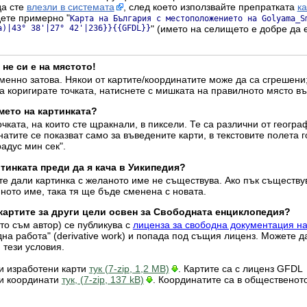
да сте
влезли в системата
, след което използвайте препратката
к
дете примерно "
Карта на България с местоположението на Golyama_S
a)|43° 38'|27° 42'|236}}{{GFDL}}
" (името на селището е добре да 
 не си е на мястото!
енно затова. Някои от картите/координатите може да са сгрешени;
а коригирате точката, натиснете с мишката на правилното място въ
мето на картинката?
очката, на които сте щракнали, в пиксели. Те са различни от геогр
атите се показват само за въведените карти, в текстовите полета г
радус мин сек".
тинката преди да я кача в Уикипедия?
те дали картинка с желаното име не съществува. Ако пък съществу
ното име, така тя ще бъде сменена с новата.
 картите за други цели освен за Свободната енциклопедия?
ято съм автор) се публикува с
лиценза за свободна документация н
дна работа" (derivative work) и попада под същия лиценз. Можете д
 тези условия.
ки изработени карти
тук (7-zip, 1,2 MB)
. Картите са с лиценз GFDL
ки координати
тук, (7-zip, 137 kB)
. Координатите са в общественот