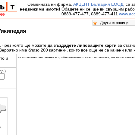
Семейната ни фирма,
АКЦЕНТ България ЕООД
, се 
недвижими имоти!
Обадете ни се, ще ви свършим работ
0889-477-477, 0889-477-411
www.acc
Уикипедия
, чрез която ще можете да
създадете липсващите карти
за стати
Вероятно има близо 200 картинки, които все още не са качени или 
Тази сателитна снимка е приблизителна и само за справка; тя не се въвежд
то и
др.)