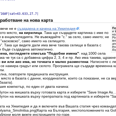
716AF|sat=43.633,27.7|
работване на нова карта
 вече не е
създадена и качена на Уикипедия
.
П
и 
ото място,
на кирилица
. Така ще създадете картинка с име по
н
 в енциклопедията. Не въвеждайте "с." за село, само името; не
Ро
 "хасковско", само името на селището.
te
an
". Така ще видите дали има вече такова селище в базата с
fr
е бъде създадена автоматично.
Ro
шена, погледнете списъка "Подобни имена"
: над 1000 села
ка че тук са с добавена цифра 2, 3, 4 и пр. Ако има такива, щракнет
 ви или ако има, но точката е малко разместена
: Натиснете с л
о се намира градът или селото. Програмата ще създаде временна ка
ли.
елна, повторете предишната инструкция.
място в базата с данни, координатите, които са показани, не са ве
базата).
шия компютър, по един от двата начина:
утон на мишката върху готовата карта и изберете "Save Image As...
бутон на мишката върху препратката под картинката и изберете "Sav
ата на Уикипедия и да я включите във Вашата статия чрез командат
olyama_Smolnitsa.png|Карта на България, местоположението на Go
шаблони моля вижте инструкциите по-горе.