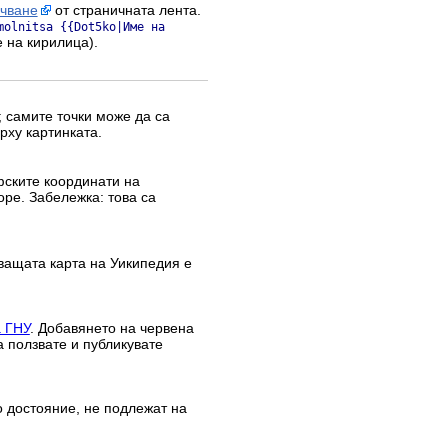
ачване
от страничната лента.
molnitsa {{Dot5ko|Име на
е на кирилица).
 самите точки може да са
рху картинката.
афските координати на
оре. Забележка: това са
ващата карта на Уикипедия е
а ГНУ
. Добавянето на червена
а ползвате и публикувате
о достояние, не подлежат на