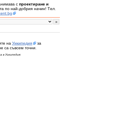
занимава с
проектиране и
а по най-добрия начин! Tел.
ent.bg
ите на
Уикипедия
за
не са съвсем точни.
а в Уикипедия: