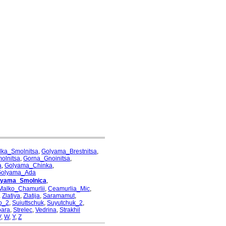
lka_Smolnitsa
,
Golyama_Brestnitsa
,
olnitsa
,
Gorna_Gnoinitsa
,
a
,
Golyama_Chinka
,
Golyama_Ada
lyama_Smolnica
,
Malko_Chamurlii
,
Ceamurlia_Mic
,
,
Zlatiya
,
Zlatija
,
Saramamut
,
o_2
,
Suiuttschuk
,
Suyutchuk_2
,
oara
,
Strelec
,
Vedrina
,
Strakhil
V
,
W
,
Y
,
Z