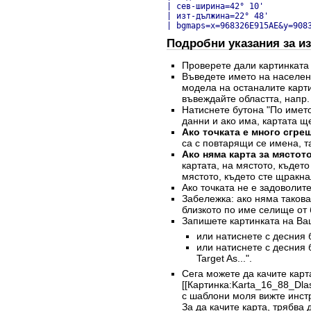
| сев-ширина=42° 10'

| изт-дължина=22° 48'

| bgmaps=x=968326E915AE&y=908
Подробни указания за из
Проверете дали картинката
Въведете името на населен
модела на останалите карти
въвеждайте областта, напр.
Натиснете бутона "По името
данни и ако има, картата щ
Ако точката е много сгре
са с повтарящи се имена, та
Ако няма карта за мястото
картата, на мястото, къдет
мястото, където сте щракна
Ако точката не е задоволит
Забележка: ако няма такова 
близкото по име селище от 
Запишете картинката на Ва
или натиснете с десния б
или натиснете с десния 
Target As...".
Сега можете да качите карт
[[Картинка:Karta_16_88_Dla
с шаблони моля вижте инстр
За да качите карта, трябва 