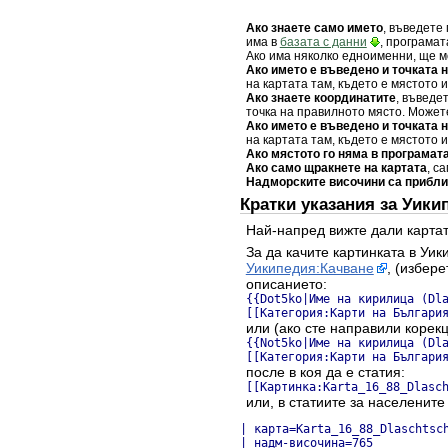
Ако знаете само името
, въведете 
има в
базата с данни
, програмат
Ако има няколко едноименни, ще мо
Ако името е въведено и точката 
на картата там, където е мястото 
Ако знаете координатите
, въведе
точка на правилното място. Может
Ако името е въведено и точката 
на картата там, където е мястото 
Ако мястото го няма в програмат
Ако само щракнете на картата
, с
Надморските височини са прибл
Кратки указания за Уики
Най-напред вижте дали картат
За да качите картинката в Уик
Уикипедия:Качване
, (избер
описанието:
{{Dot5ko|Име на кирилица (Dl
[[Категория:Карти на Българи
или (ако сте направили корекц
{{Not5ko|Име на кирилица (Dl
[[Категория:Карти на Българи
после в коя да е статия:
[[Картинка:Karta_16_88_Dlasc
или, в статиите за населените
| карта=Karta_16_88_Dlaschtsch
| надм-височина=765
