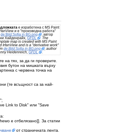
одложката
е изработена с MS Paint
IrfanView и е "производна работа"
а
de:Bild:Sofia in BG.png
, автор
ни Хайденрайх,
GFDL
.
The
mplate map is created with MS Paint
d IrfanView and is a "derivative work"
om
de:Bild:Sofia in BG.png
, author
nny Heidenreich,
GFDL
.
е на тях, за да ги проверите.
евия бутон на мишката върху
ртинка с червена точка на
рни (те всъщност са за най-
";
e Link to Disk" или "Save
а:
ewo е отбелязано]]. За статии
ачване
от страничната лента.