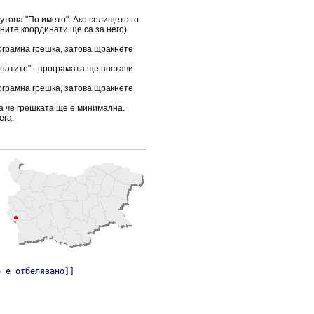
бутона "По името". Ако селището го
ните координати ще са за него).
ограмна грешка, затова щракнете
инатите" - програмата ще постави
ограмна грешка, затова щракнете
ка че грешката ще е минимална.
ега.
o е отбелязано]]