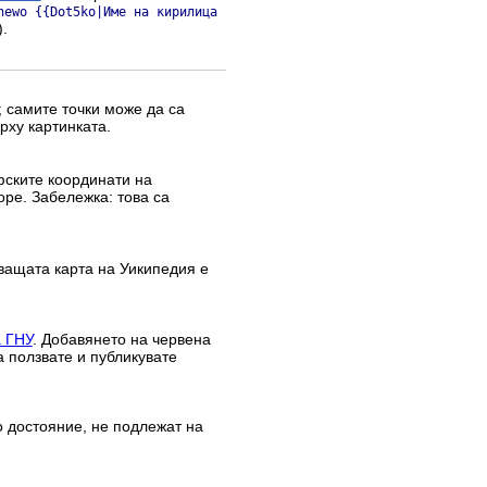
hewo {{Dot5ko|Име на кирилица
.
 самите точки може да са
рху картинката.
афските координати на
оре. Забележка: това са
ващата карта на Уикипедия е
а ГНУ
. Добавянето на червена
а ползвате и публикувате
о достояние, не подлежат на