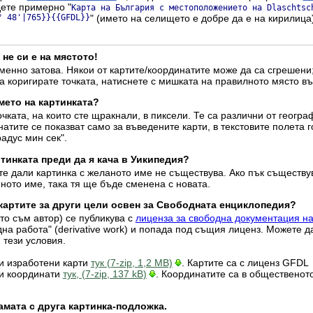
дете примерно "
Карта на България с местоположението на Dlaschtsc
° 48'|765}}{{GFDL}}
" (името на селището е добре да е на кирилица)
 не си е на мястото!
енно затова. Някои от картите/координатите може да са сгрешени;
а коригирате точката, натиснете с мишката на правилното място въ
мето на картинката?
очката, на които сте щракнали, в пиксели. Те са различни от геогр
атите се показват само за въведените карти, в текстовите полета г
радус мин сек".
тинката преди да я кача в Уикипедия?
те дали картинка с желаното име не съществува. Ако пък съществу
ното име, така тя ще бъде сменена с новата.
 картите за други цели освен за Свободната енциклопедия?
ято съм автор) се публикува с
лиценза за свободна документация н
дна работа" (derivative work) и попада под същия лиценз. Можете д
 тези условия.
ки изработени карти
тук (7-zip, 1,2 MB)
. Картите са с лиценз GFDL
ки координати
тук, (7-zip, 137 kB)
. Координатите са в общественот
амата с друга картинка-подложка.