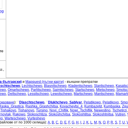
ng
те
ш.,
а български)
и
Mapquest (пътни карти)
- външни препратки
aschtschewo
,
Lechtschewo
,
Blasnitschewo
,
Kladentschewo
,
Slantschewo
,
Kasats
hewo
,
Omartschewo
,
Parlitschewo
,
Saimtschewo
,
Startschewo
,
Mletschewo
,
Smots
hewo
,
Deltschewo
,
Lessitschowo
,
Lewotschewo
,
Martschewo
,
Mantschewo
,
Mamart
w
w
оказване
):
Dlaschtschewo
,
Dlukhchevo_Sablyar
,
Pelatikowo
,
Pelatikovo
,
Smol
Raska_Grastica
,
Rashka_Grashchitsa
,
Kovachevtsi_4
,
Kumbazetd
,
Kumbaska
,
Zgu
,
Tishakovo
,
Tishanovo
,
Tursino
,
Novi_Chiflik
,
Nowi_Tschiflik
,
Newestino
,
Tschetirzi
rnovlak
,
Rakowo
,
Slokoschtiza
,
Slokoshchitsa
,
Slokoshtitsa
,
Slokoshtnitsa
,
Vutren
,
vo
,
Warteschewo
,
Vurteshevo
файлове от по 1000 селища):
A
,
B
,
C
,
D
,
E
,
F
,
G
,
H
,
I
,
J
,
K
,
L
,
M
,
N
,
O
,
P
,
R
,
S
,
T
,
U
,