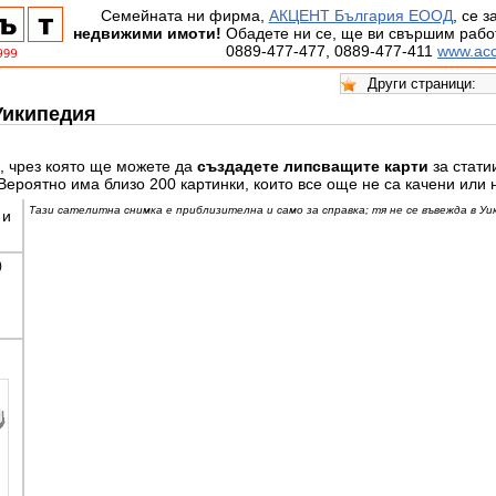
Семейната ни фирма,
АКЦЕНТ България ЕООД
, се 
недвижими имоти!
Обадете ни се, ще ви свършим работ
0889-477-477, 0889-477-411
www.acc
Уикипедия
, чрез която ще можете да
създадете липсващите карти
за стати
Вероятно има близо 200 картинки, които все още не са качени или 
Тази сателитна снимка е приблизителна и само за справка; тя не се въвежда в Уи
 и
)