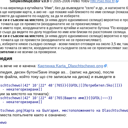
SimplestMapEditor v.0.9
© 2005-2006 Petko Yotov
http://5ko.free.fr/
го на кирилица в кутийката "Име", без да въвеждате "село" и др., и натиснете 
а ще направи карта, а ако не - ще покаже най-близкото по име селище (показа
жете да щракнете по-надолу, за да ги изберете.
не си е съвсем на мястото
, (и няма друго едноименно селище) вероятно е пр
и точката ще се премести (координатите не се преизчисляват).
те името горе, координатите в долните кутийки и натиснете бутона "По коорд
е също да видите по-долу подобни по име или близки по разстояние селища.
не си е съвсем на мястото
, (и няма друго едноименно селище) вероятно е пр
и точката ще се премести (координатите не се преизчисляват).
а
, изберете някое съседно селище - всеки пиксел отговаря на около 3,5 км, та
амо точката се мести, координатите и съседните села не се преизчисляват зас
изителни
и не всички са проверени.
педия
а вече не е качена:
Картинка:Karta_Dlaschtschewo.png
.
ипедия, десен бутон/Save image as... (запис на диска), после
ете файла, който току що сте записали на диска) и въведете в
aschtschewo)|42° 10'|22° 48'|765}}{{GFDL|[[Потребител:5ko|]]}}
я - некатегоризирани]]
ии за мястото на точката):
aschtschewo)|42° 10'|22° 48'|765|Вашето име}}{{GFDL|~~~}}
я - некатегоризирани]]
htschewo.png|Карта на България, местоположението на Dlaschtschew
 места попълнете както е означено:
ewo
