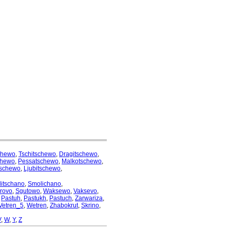
chewo
,
Tschitschewo
,
Dragitschewo
,
chewo
,
Pessatschewo
,
Malkotschewo
,
schewo
,
Ljubitschewo
,
itschano
,
Smolichano
,
rovo
,
Sgutowo
,
Waksewo
,
Vaksevo
,
,
Pastuh
,
Pastukh
,
Pastuch
,
Zarwariza
,
Vetren_5
,
Wetren
,
Zhabokrut
,
Skrino
,
V
,
W
,
Y
,
Z