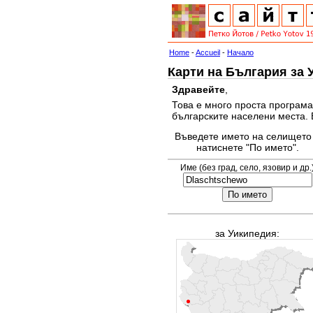
Home
-
Accueil
-
Начало
Карти на България за 
Здравейте
,
Това е много проста програма
българските населени места. 
Въведете името на селището
натиснете "По името".
Име (без град, село, язовир и др.
за Уикипедия: