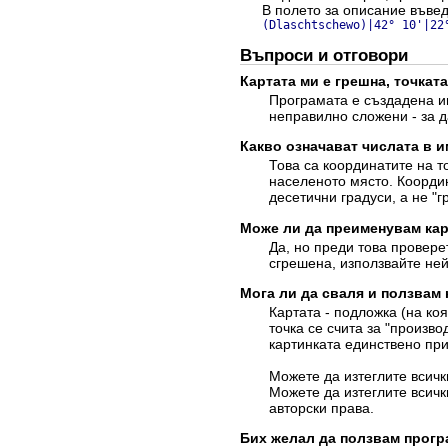
В полето за описание въве
(Dlaschtschewo)|42° 10'|22
Въпроси и отговори
Картата ми е грешна, точката
Програмата е създадена им
неправилно сложени - за д
Какво означават числата в и
Това са координатите на т
населеното място. Координ
десетични градуси, а не "г
Може ли да преименувам кар
Да, но преди това провере
сгрешена, използвайте ней
Мога ли да сваля и ползвам
Картата - подложка (на ко
точка се счита за "произво
картинката единствено при
Можете да изтеглите всич
Можете да изтеглите всич
авторски права.
Бих желал да ползвам прогр