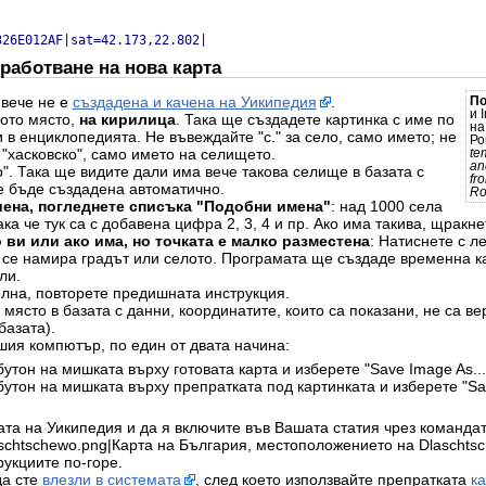
326E012AF|sat=42.173,22.802|
работване на нова карта
 вече не е
създадена и качена на Уикипедия
.
П
и 
ото място,
на кирилица
. Така ще създадете картинка с име по
н
 в енциклопедията. Не въвеждайте "с." за село, само името; не
Ро
 "хасковско", само името на селището.
te
an
". Така ще видите дали има вече такова селище в базата с
fr
е бъде създадена автоматично.
Ro
шена, погледнете списъка "Подобни имена"
: над 1000 села
ка че тук са с добавена цифра 2, 3, 4 и пр. Ако има такива, щракнет
 ви или ако има, но точката е малко разместена
: Натиснете с л
о се намира градът или селото. Програмата ще създаде временна ка
ли.
елна, повторете предишната инструкция.
място в базата с данни, координатите, които са показани, не са ве
базата).
шия компютър, по един от двата начина:
утон на мишката върху готовата карта и изберете "Save Image As...
бутон на мишката върху препратката под картинката и изберете "Sav
ата на Уикипедия и да я включите във Вашата статия чрез командат
schtschewo.png|Карта на България, местоположението на Dlaschtsch
укциите по-горе.
да сте
влезли в системата
, след което използвайте препратката
к