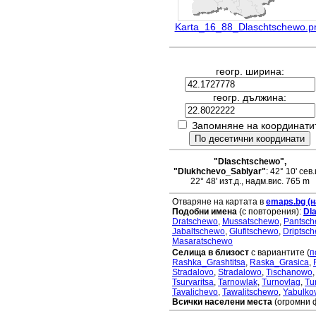
Karta_16_88_Dlaschtschewo.p
геогр. ширина:
геогр. дължина:
Запомняне на координати
"Dlaschtschewo",
"Dlukhchevo_Sablyar"
: 42° 10' сев.
22° 48' изт.д., надм.вис. 765 m
Отваряне на картата в
emaps.bg (н
Подобни имена
(с повторения):
Dl
Dratschewo
,
Mussatschewo
,
Pantsc
Jabaltschewo
,
Glufitschewo
,
Driptsc
Masaratschewo
Селища в близост
с вариантите (
п
Rashka_Grashtitsa
,
Raska_Grasica
,
Stradalovo
,
Stradalowo
,
Tischanowo
Tsurvaritsa
,
Tarnowlak
,
Turnovlag
,
Tu
Tavalichevo
,
Tawalitschewo
,
Yabulko
Всички населени места
(огромни 