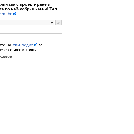
занимава с
проектиране и
а по най-добрия начин! Tел.
ent.bg
ите на
Уикипедия
за
не са съвсем точни.
кипедия: