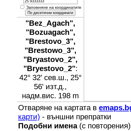
Запомняне на координатите
"Bez_Agach",
"Bozuagach",
"Brestovo_3",
"Brestowo_3",
"Bryastovo_2",
"Bryestovo_2"
:
42° 32' сев.ш., 25°
56' изт.д.,
надм.вис. 198 m
Отваряне на картата в
emaps.b
карти)
- външни препратки
Подобни имена
(с повторения)