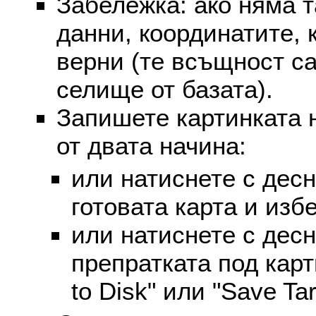
Забележка: ако няма т
данни, координатите, 
верни (те всъщност са
селище от базата).
Запишете картинката 
от двата начина:
или натиснете с дес
готовата карта и избе
или натиснете с дес
препратката под карт
to Disk" или "Save Targ