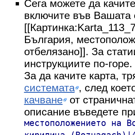
Сега можете да качите
включите във Вашата 
[[Картинка:Karta_113_
България, местополож
отбелязано]]. За стат
инструкциите по-горе.
За да качите карта, т
системата
, след коет
качване
от страничнат
описание въведете пр
местоположението на B