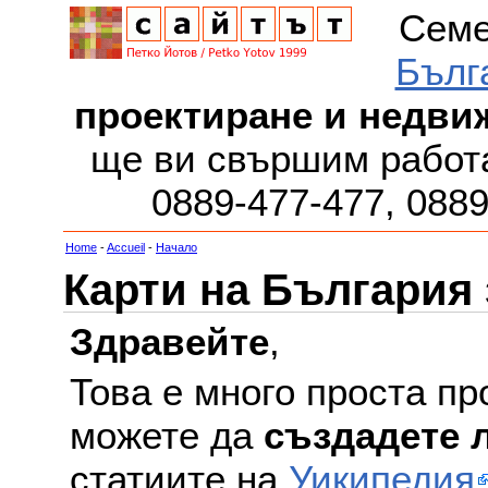
Семе
Бълг
проектиране и недви
ще ви свършим работа
0889-477-477, 088
Home
-
Accueil
-
Начало
Карти на България
Здравейте
,
Това е много проста пр
можете да
създадете 
статиите на
Уикипедия