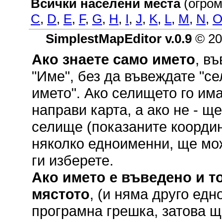
Всички населени места
(огром
C
,
D
,
E
,
F
,
G
,
H
,
I
,
J
,
K
,
L
,
M
,
N
,
SimplestMapEditor v.0.9
© 20
Ако знаете само името
, в
"Име", без да въвеждате "се
името". Ако селището го им
направи карта, а ако не - щ
селище (показаните координ
няколко едноименни, ще мож
ги изберете.
Ако името е въведено и то
мястото
, (и няма друго ед
програмна грешка, затова щ