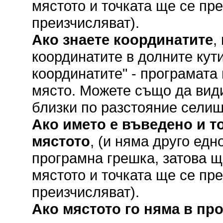
мястото и точката ще се пр
преизчисляват).
Ако знаете координатите
,
координатите в долните кут
координатите" - програмата
място. Можете също да вид
близки по разстояние селищ
Ако името е въведено и то
мястото
, (и няма друго ед
програмна грешка, затова щ
мястото и точката ще се пр
преизчисляват).
Ако мястото го няма в пр