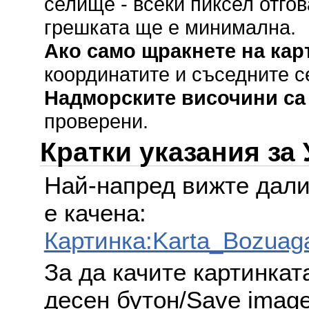
селище - всеки пиксел отгов
грешката ще е минимална.
Ако само щракнете на кар
координатите и съседните с
Надморските височини са
проверени.
Кратки указания за
Най-напред вижте дали
е качена:
Картинка:Karta_Bozuag
За да качите картинкат
десен бутон/Save image 