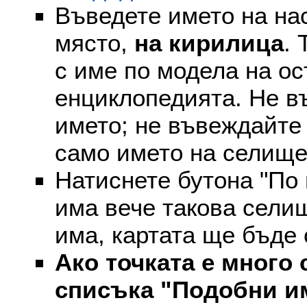
Въведете името на на
място,
на кирилица
. 
с име по модела на ос
енциклопедията. Не въ
името; не въвеждайте 
само името на селище
Натиснете бутона "По 
има вече такова селищ
има, картата ще бъде
Ако точката е много 
списъка "Подобни и