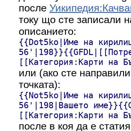
после
Уикипедия:Качва
току що сте записали н
описанието:
{{Dot5ko|Име на кирили
56'|198}}{{GFDL|[[Потр
[[Категория:Карти на Б
или (ако сте направили
точката):
{{Not5ko|Име на кирили
56'|198|Вашето име}}{{
[[Категория:Карти на Б
после в коя да е статия