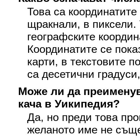
Това са координатите 
щракнали, в пиксели. 
географските координ
Координатите се пока
карти, в текстовите п
са десетични градуси,
Може ли да преименув
кача в Уикипедия?
Да, но преди това про
желаното име не съще