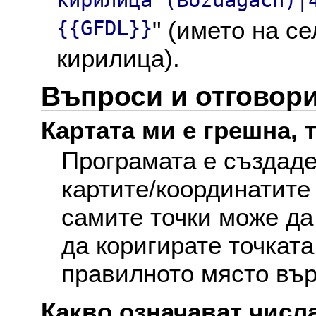
кирилица (Bozuagach)|
{{GFDL}}
" (името на с
кирилица).
Въпроси и отговор
Картата ми е грешна, т
Програмата е създаде
картите/координатите
самите точки може да
да коригирате точката
правилното място вър
Какво означават числа