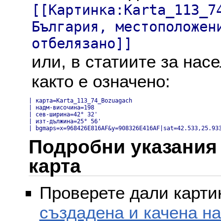
[[Картинка:Karta_113_7
България, местоположен
отбелязано]]
или, в статиите за нас
както е означено:
| карта=Karta_113_74_Bozuagach

| надм-височина=198

| сев-ширина=42° 32'

| изт-дължина=25° 56'

| bgmaps=x=968426E816AF&y=908326E416AF|sat=42.533,25.93
Подробни указания 
карта
Проверете дали картин
създадена и качена н