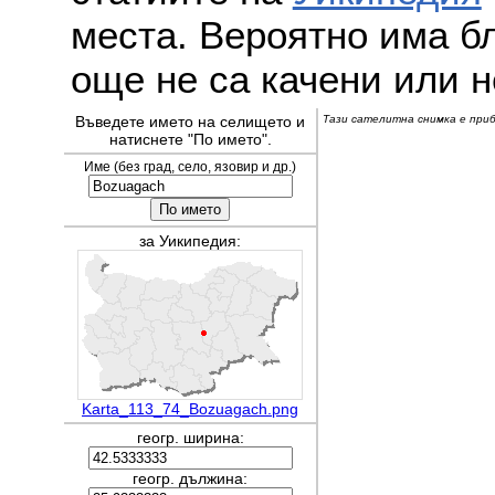
места. Вероятно има бл
още не са качени или н
Въведете името на селището и
Тази сателитна снимка е прибл
натиснете "По името".
Име (без град, село, язовир и др.)
за Уикипедия:
Karta_113_74_Bozuagach.png
геогр. ширина:
геогр. дължина: