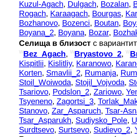
Kuzul-Agach
,
Dulgach
,
Bozalan
,
Rogach
,
Karaagach
,
Bourgas
,
Ka
Bozhanovo
,
Bozenci
,
Boutan
,
Boy
Boyana_2
,
Boyana
,
Bozar
,
Bozha
Селища в близост
с вариантит
w
w
w
Bez_Agach
,
Bryastovo_2
,
B
Kispitlii
,
Kislitliy
,
Karanowo
,
Karan
Korten
,
Smavlii_2
,
Rumanja
,
Rum
Stoil_Woiwoda
,
Stojil_Vojvoda
,
St
Tsariovo
,
Podslon_2
,
Zariowo
,
Ye
Tsyeneno
,
Zagortsi_3
,
Torlak_Mak
Stanovo
,
Zar_Asparuch
,
Tsar-Asn
Tsar_Asparukh
,
Sudiysko_Pole
,
U
Surdtsevo
,
Surtsevo
,
Sudievo_2
,