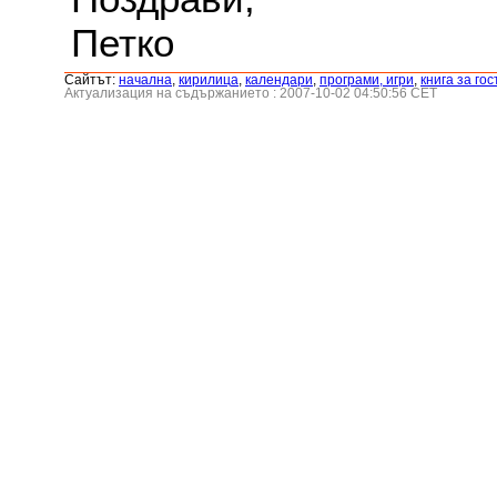
Петко
Сайтът:
началнa
,
кирилица
,
календари
,
програми, игри
,
книга за гос
Актуализация на съдържанието : 2007-10-02 04:50:56 CET