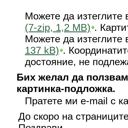
Можете да изтеглите 
(7-zip, 1,2 MB)
. Карт
Можете да изтеглите 
137 kB)
. Координатит
достояние, не подлеж
Бих желал да ползвам
картинка-подложка.
Пратете ми e-mail с к
До скоро на страниците
Поздрави,