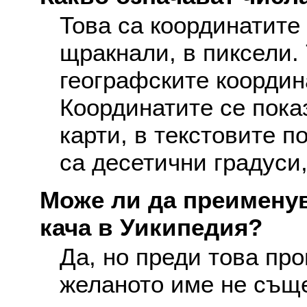
Това са координатите 
щракнали, в пиксели. 
географските координ
Координатите се пока
карти, в текстовите п
са десетични градуси,
Може ли да преименув
кача в Уикипедия?
Да, но преди това про
желаното име не съще