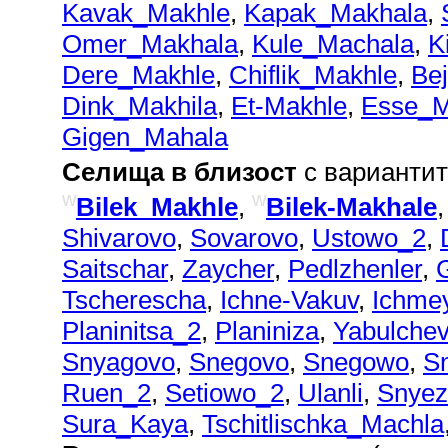
Kavak_Makhle
,
Kapak_Makhala
,
Omer_Makhala
,
Kule_Machala
,
K
Dere_Makhle
,
Chiflik_Makhle
,
Be
Dink_Makhila
,
Et-Makhle
,
Esse_M
Gigen_Mahala
Селища в близост
с вариантит
w
w
Bilek_Makhle
,
Bilek-Makhale
Shivarovo
,
Sovarovo
,
Ustowo_2
,
Saitschar
,
Zaycher
,
Pedlzhenler
,
Tscherescha
,
Ichne-Vakuv
,
Ichme
Planinitsa_2
,
Planiniza
,
Yabulche
Snyagovo
,
Snegovo
,
Snegowo
,
S
Ruen_2
,
Setiowo_2
,
Ulanli
,
Snyez
Sura_Kaya
,
Tschitlischka_Machla