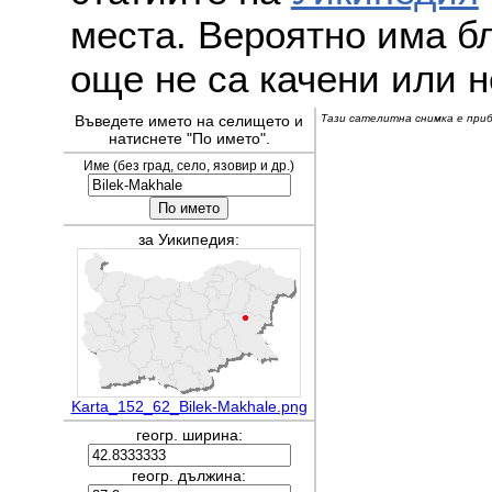
места. Вероятно има бл
още не са качени или н
Въведете името на селището и
Тази сателитна снимка е прибл
натиснете "По името".
Име (без град, село, язовир и др.)
за Уикипедия:
Karta_152_62_Bilek-Makhale.png
геогр. ширина:
геогр. дължина: