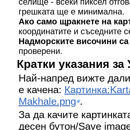
селище - всеки пиксел отгов
грешката ще е минимална.
Ако само щракнете на кар
координатите и съседните с
Надморските височини са
проверени.
Кратки указания за
Най-напред вижте дали
е качена:
Картинка:Kart
Makhale.png
.
За да качите картинкат
десен бутон/Save image 