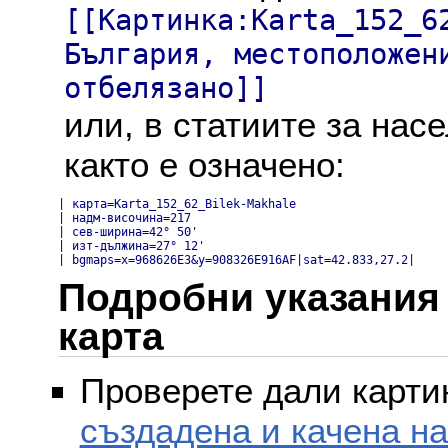
[[Картинка:Karta_152_6
България, местоположен
отбелязано]]
или, в статиите за нас
както е означено:
| карта=Karta_152_62_Bilek-Makhale

| надм-височина=217

| сев-ширина=42° 50'

| изт-дължина=27° 12'

| bgmaps=x=968626E3&y=908326E916AF|sat=42.833,27.2|
Подробни указания 
карта
Проверете дали картин
създадена и качена н