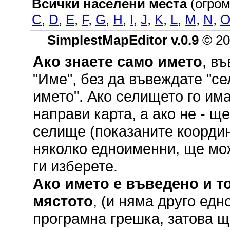
Всички населени места
(огром
C
,
D
,
E
,
F
,
G
,
H
,
I
,
J
,
K
,
L
,
M
,
N
,
SimplestMapEditor v.0.9
© 20
Ако знаете само името
, в
"Име", без да въвеждате "се
името". Ако селището го им
направи карта, а ако не - щ
селище (показаните координ
няколко едноименни, ще мож
ги изберете.
Ако името е въведено и то
мястото
, (и няма друго ед
програмна грешка, затова щ