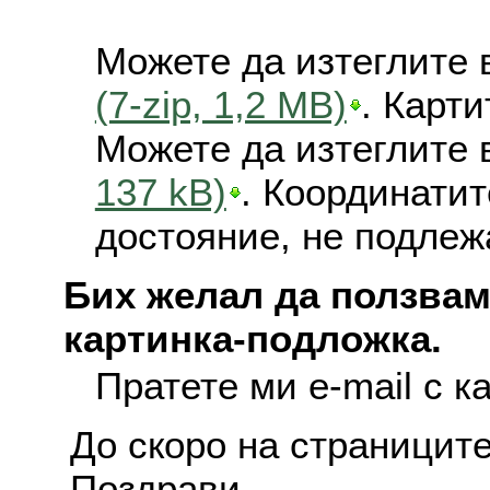
Можете да изтеглите 
(7-zip, 1,2 MB)
. Карт
Можете да изтеглите 
137 kB)
. Координатит
достояние, не подлеж
Бих желал да ползвам
картинка-подложка.
Пратете ми e-mail с к
До скоро на страниците
Поздрави,