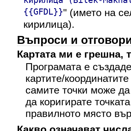
кирилица (Bilek-Makha
{{GFDL}}
" (името на с
кирилица).
Въпроси и отговор
Картата ми е грешна, т
Програмата е създаде
картите/координатите
самите точки може да
да коригирате точката
правилното място вър
Какво означават числа