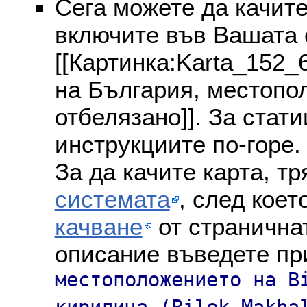
Сега можете да качите
включите във Вашата 
[[Картинка:Karta_152_
на България, местопол
отбелязано]]. За стат
инструкциите по-горе.
За да качите карта, т
системата
, след коет
качване
от страничнат
описание въведете пр
местоположението на B