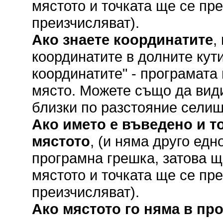
мястото и точката ще се пр
преизчисляват).
Ако знаете координатите
,
координатите в долните кут
координатите" - програмата
място. Можете също да вид
близки по разстояние селищ
Ако името е въведено и то
мястото
, (и няма друго ед
програмна грешка, затова щ
мястото и точката ще се пр
преизчисляват).
Ако мястото го няма в пр