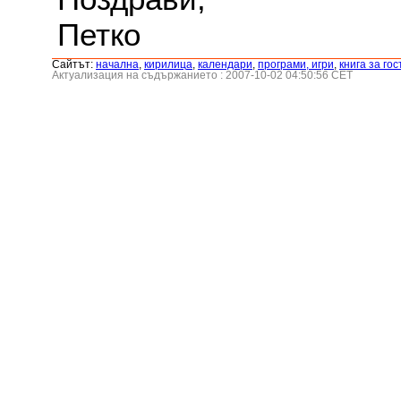
Петко
Сайтът:
началнa
,
кирилица
,
календари
,
програми, игри
,
книга за гос
Актуализация на съдържанието : 2007-10-02 04:50:56 CET