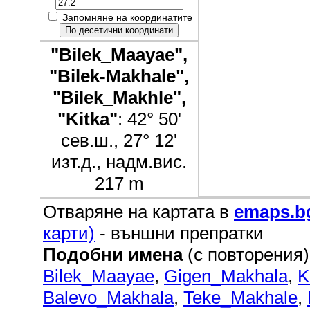
Запомняне на координатите
"Bilek_Maayae",
"Bilek-Makhale",
"Bilek_Makhle",
"Kitka"
: 42° 50'
сев.ш., 27° 12'
изт.д., надм.вис.
217 m
Отваряне на картата в
emaps.b
карти)
- външни препратки
Подобни имена
(с повторения)
Bilek_Maayae
,
Gigen_Makhala
,
K
Balevo_Makhala
,
Teke_Makhale
,