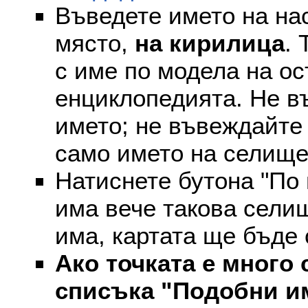
Въведете името на на
място,
на кирилица
. 
с име по модела на ос
енциклопедията. Не въ
името; не въвеждайте 
само името на селище
Натиснете бутона "По 
има вече такова селищ
има, картата ще бъде
Ако точката е много 
списъка "Подобни и