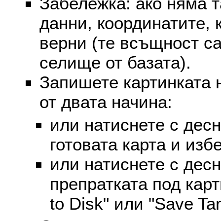
Забележка: ако няма т
данни, координатите, 
верни (те всъщност са
селище от базата).
Запишете картинката 
от двата начина:
или натиснете с дес
готовата карта и избе
или натиснете с дес
препратката под карт
to Disk" или "Save Targ