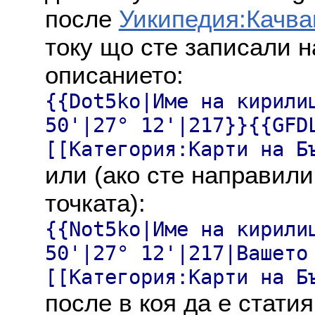
после
Уикипедия:Качва
току що сте записали н
описанието:
{{Dot5ko|Име на кирили
50'|27° 12'|217}}{{GFD
[[Категория:Карти на Б
или (ако сте направили
точката):
{{Not5ko|Име на кирили
50'|27° 12'|217|Вашето
[[Категория:Карти на Б
после в коя да е статия