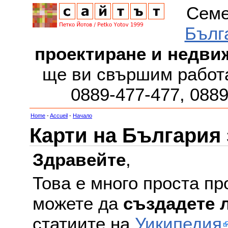
Семе
Бълг
проектиране и недви
ще ви свършим работа
0889-477-477, 088
Home
-
Accueil
-
Начало
Карти на България
Здравейте
,
Това е много проста пр
можете да
създадете 
статиите на
Уикипедия