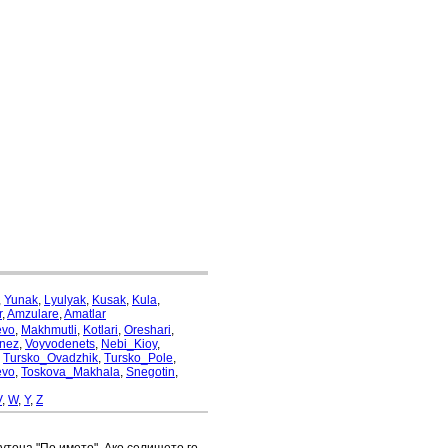
,
Yunak
,
Lyulyak
,
Kusak
,
Kula
,
r
,
Amzulare
,
Amatlar
evo
,
Makhmutli
,
Kotlari
,
Oreshari
,
nez
,
Voyvodenets
,
Nebi_Kioy
,
,
Tursko_Ovadzhik
,
Tursko_Pole
,
evo
,
Toskova_Makhala
,
Snegotin
,
V
,
W
,
Y
,
Z
бутона "По името". Ако селището го