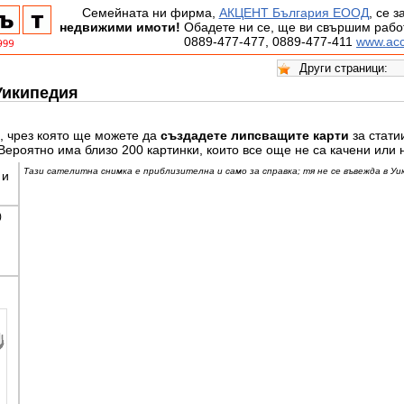
Семейната ни фирма,
АКЦЕНТ България ЕООД
, се 
недвижими имоти!
Обадете ни се, ще ви свършим работ
0889-477-477, 0889-477-411
www.acc
Уикипедия
, чрез която ще можете да
създадете липсващите карти
за стати
Вероятно има близо 200 картинки, които все още не са качени или 
Тази сателитна снимка е приблизителна и само за справка; тя не се въвежда в Уи
 и
)