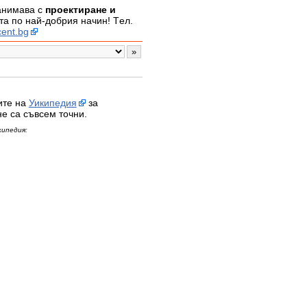
занимава с
проектиране и
а по най-добрия начин! Tел.
ent.bg
ите на
Уикипедия
за
не са съвсем точни.
кипедия: