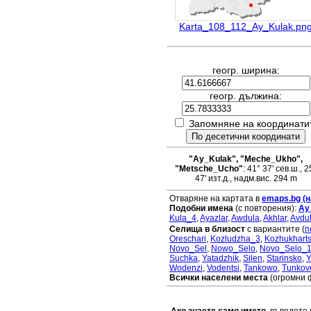
Karta_108_112_Ay_Kulak.pn
геогр. ширина:
геогр. дължина:
Запомняне на координати
"Ay_Kulak", "Meche_Ukho",
"Metsche_Ucho"
: 41° 37' сев.ш., 2
47' изт.д., надм.вис. 294 m
Отваряне на картата в
emaps.bg (н
Подобни имена
(с повторения):
Ay
Kula_4
,
Ayazlar
,
Awdula
,
Akhlar
,
Avdu
Селища в близост
с вариантите (
п
Oreschari
,
Kozludzha_3
,
Kozhukharts
Novo_Sel
,
Nowo_Selo
,
Novo_Selo_
Suchka
,
Yatadzhik
,
Silen
,
Starinsko
,
Y
Wodenzi
,
Vodentsi
,
Tankowo
,
Tunkov
Всички населени места
(огромни 
Ако знаете само името
, въведете 