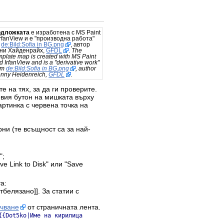
одложката
е изработена с MS Paint
IrfanView и е "производна работа"
а
de:Bild:Sofia in BG.png
, автор
ни Хайденрайх,
GFDL
.
The
mplate map is created with MS Paint
d IrfanView and is a "derivative work"
om
de:Bild:Sofia in BG.png
, author
nny Heidenreich,
GFDL
.
е на тях, за да ги проверите.
евия бутон на мишката върху
ртинка с червена точка на
рни (те всъщност са за най-
";
e Link to Disk" или "Save
а:
белязано]]. За статии с
ачване
от страничната лента.
{{Dot5ko|Име на кирилица