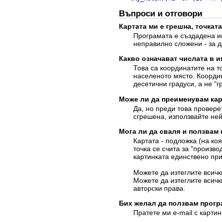
Въпроси и отговори
Картата ми е грешна, точката
Програмата е създадена им
неправилно сложени - за д
Какво означават числата в и
Това са координатите на т
населеното място. Координ
десетични градуси, а не "г
Може ли да преименувам кар
Да, но преди това провере
сгрешена, използвайте ней
Мога ли да сваля и ползвам
Картата - подложка (на ко
точка се счита за "произво
картинката единствено при
Можете да изтеглите всич
Можете да изтеглите всич
авторски права.
Бих желал да ползвам прогр
Пратете ми e-mail с картин