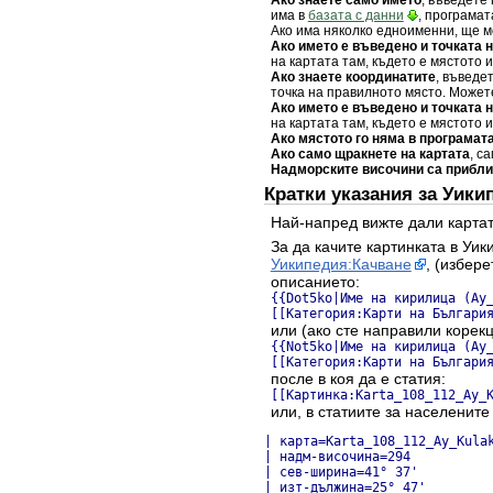
има в
базата с данни
, програмат
Ако има няколко едноименни, ще мо
Ако името е въведено и точката 
на картата там, където е мястото 
Ако знаете координатите
, въведе
точка на правилното място. Может
Ако името е въведено и точката 
на картата там, където е мястото 
Ако мястото го няма в програмат
Ако само щракнете на картата
, с
Надморските височини са прибл
Кратки указания за Уики
Най-напред вижте дали картат
За да качите картинката в Уик
Уикипедия:Качване
, (избер
описанието:
{{Dot5ko|Име на кирилица (Ay
[[Категория:Карти на Българи
или (ако сте направили корекц
{{Not5ko|Име на кирилица (Ay
[[Категория:Карти на Българи
после в коя да е статия:
[[Картинка:Karta_108_112_Ay_
или, в статиите за населените
| карта=Karta_108_112_Ay_Kulak
| надм-височина=294

| сев-ширина=41° 37'

| изт-дължина=25° 47'
