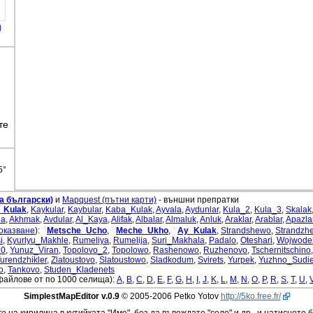
g
те
5°
а български)
и
Mapquest (пътни карти)
- външни препратки
_Kulak
,
Kaykular
,
Kaybular
,
Kaba_Kulak
,
Ayvala
,
Aydunlar
,
Kula_2
,
Kula_3
,
Skalak
la
,
Akhmak
,
Avdular
,
Al_Kaya
,
Alifak
,
Albalar
,
Almaluk
,
Anluk
,
Araklar
,
Arablar
,
Apazla
w
w
w
оказване
):
Metsche_Ucho
,
Meche_Ukho
,
Ay_Kulak
,
Strandshewo
,
Strandzh
i
,
Kyurlyu_Makhle
,
Rumeliya
,
Rumelija
,
Suri_Makhala
,
Padalo
,
Oteshari
,
Wojwode
10
,
Yunuz_Viran
,
Topolovo_2
,
Topolowo
,
Rashenowo
,
Ruzhenovo
,
Tschernitschino
urendzhikler
,
Zlatoustovo
,
Slatoustowo
,
Sladkodum
,
Svirets
,
Yurpek
,
Yuzhno_Sudi
o
,
Tankovo
,
Studen_Kladenets
файлове от по 1000 селища):
A
,
B
,
C
,
D
,
E
,
F
,
G
,
H
,
I
,
J
,
K
,
L
,
M
,
N
,
O
,
P
,
R
,
S
,
T
,
U
,
SimplestMapEditor v.0.9
© 2005-2006 Petko Yotov
http://5ko.free.fr/
го на кирилица в кутийката "Име", без да въвеждате "село" и др., и натиснете 