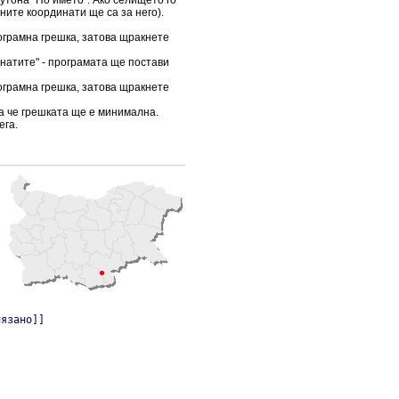
ните координати ще са за него).
ограмна грешка, затова щракнете
инатите" - програмата ще постави
ограмна грешка, затова щракнете
ка че грешката ще е минимална.
ега.
лязано]]