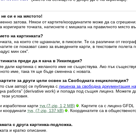
 не си е на мястото!
енно затова. Някои от картите/координатите може да са сгрешени;
а коригирате точката, натиснете с мишката на правилното място въ
мето на картинката?
очката, на които сте щракнали, в пиксели. Те са различни от геогр
атите се показват само за въведените карти, в текстовите полета г
радус мин сек".
тинката преди да я кача в Уикипедия?
те дали картинка с желаното име не съществува. Ако пък съществу
ното име, така тя ще бъде сменена с новата.
 картите за други цели освен за Свободната енциклопедия?
ято съм автор) се публикува с
лиценза за свободна документация н
дна работа" (derivative work) и попада под същия лиценз. Можете д
 тези условия.
ки изработени карти
тук (7-zip, 1,2 MB)
. Картите са с лиценз GFDL
ки координати
тук, (7-zip, 137 kB)
. Координатите са в общественот
амата с друга картинка-подложка.
ката и кратко описание.