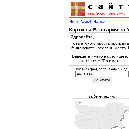
Home
-
Accueil
-
Начало
Карти на България за 
Здравейте
,
Това е много проста програма
българските населени места. 
Въведете името на селището
натиснете "По името".
Име (без град, село, язовир и др.
за Уикипедия: