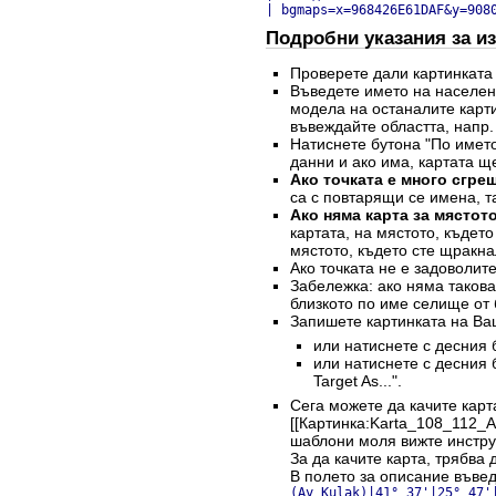
| bgmaps=x=968426E61DAF&y=908
Подробни указания за из
Проверете дали картинката
Въведете името на населен
модела на останалите карти
въвеждайте областта, напр.
Натиснете бутона "По името
данни и ако има, картата щ
Ако точката е много сгре
са с повтарящи се имена, та
Ако няма карта за мястото
картата, на мястото, къдет
мястото, където сте щракна
Ако точката не е задоволит
Забележка: ако няма такова 
близкото по име селище от 
Запишете картинката на Ва
или натиснете с десния б
или натиснете с десния 
Target As...".
Сега можете да качите карт
[[Картинка:Karta_108_112_A
шаблони моля вижте инстру
За да качите карта, трябва 
В полето за описание въве
(Ay_Kulak)|41° 37'|25° 47'