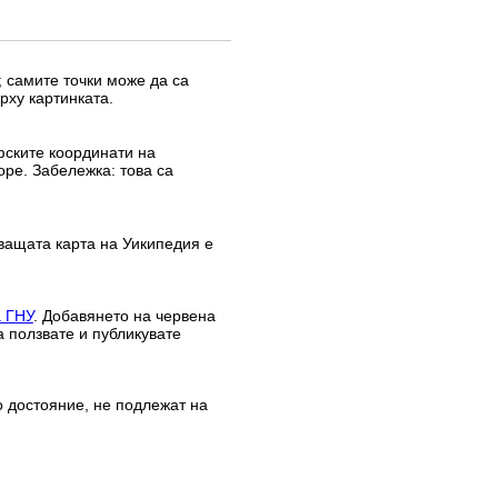
 самите точки може да са
рху картинката.
афските координати на
оре. Забележка: това са
ващата карта на Уикипедия е
а ГНУ
. Добавянето на червена
а ползвате и публикувате
о достояние, не подлежат на