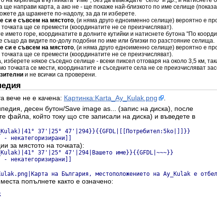
а ще направи карта, а ако не - ще покаже най-близкото по име селище (показа
жете да щракнете по-надолу, за да ги изберете.
не си е съвсем на мястото
, (и няма друго едноименно селище) вероятно е пр
и точката ще се премести (координатите не се преизчисляват).
те името горе, координатите в долните кутийки и натиснете бутона "По коорд
е също да видите по-долу подобни по име или близки по разстояние селища.
не си е съвсем на мястото
, (и няма друго едноименно селище) вероятно е пр
и точката ще се премести (координатите не се преизчисляват).
а
, изберете някое съседно селище - всеки пиксел отговаря на около 3,5 км, та
амо точката се мести, координатите и съседните села не се преизчисляват зас
изителни
и не всички са проверени.
педия
а вече не е качена:
Картинка:Karta_Ay_Kulak.png
.
ипедия, десен бутон/Save image as... (запис на диска), после
ете файла, който току що сте записали на диска) и въведете в
_Kulak)|41° 37'|25° 47'|294}}{{GFDL|[[Потребител:5ko|]]}}
я - некатегоризирани]]
ии за мястото на точката):
_Kulak)|41° 37'|25° 47'|294|Вашето име}}{{GFDL|~~~}}
я - некатегоризирани]]
Kulak.png|Карта на България, местоположението на Ay_Kulak е отбе
 места попълнете както е означено:

