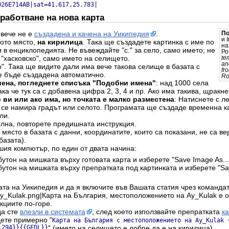
026E714AB|sat=41.617,25.783|
работване на нова карта
 вече не е
създадена и качена на Уикипедия
.
П
и 
ото място,
на кирилица
. Така ще създадете картинка с име по
н
 в енциклопедията. Не въвеждайте "с." за село, само името; не
Ро
 "хасковско", само името на селището.
te
an
". Така ще видите дали има вече такова селище в базата с
fr
е бъде създадена автоматично.
Ro
шена, погледнете списъка "Подобни имена"
: над 1000 села
ка че тук са с добавена цифра 2, 3, 4 и пр. Ако има такива, щракнет
 ви или ако има, но точката е малко разместена
: Натиснете с л
о се намира градът или селото. Програмата ще създаде временна ка
ли.
елна, повторете предишната инструкция.
място в базата с данни, координатите, които са показани, не са ве
базата).
шия компютър, по един от двата начина:
утон на мишката върху готовата карта и изберете "Save Image As...
бутон на мишката върху препратката под картинката и изберете "Sav
ата на Уикипедия и да я включите във Вашата статия чрез командат
y_Kulak.png|Карта на България, местоположението на Ay_Kulak е от
кциите по-горе.
да сте
влезли в системата
, след което използвайте препратката
к
дете примерно "
Карта на България с местоположението на Ay_Kulak 
|294}}{{GFDL}}
" (името на селището е добре да е на кирилица).